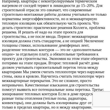
Например, квартиры с неконтролируемым термическим
нагревом от соседей теряют в ликвидности до 15–20%. Для
строительной отрасли это означает, что современные
строительно-монтажные работы должны учитывать не только
нормативы энергоэффективности, но и межквартирную
тепловую изоляцию как обязательную часть проекта. Что
делать строителю: практические решения Коллеги, проблема
решаема. И решать её надо на этапе проекта для
строительства, а не после ввода. Первое: межквартирная
изоляция должна стать стандартом, а не опцией Увеличение
толщины стяжки, использование демпферных лент,
разделение тепловых контуров — это не «дополнительные
опции» за отдельную плату, а обязательные требования к
проекту для строительства. Экономия на этом этапе обернется
потерями на этапе продаж. Второе: тепловой расчёт дома
должен учитывать горизонтальный переток тепла между
квартирами Мы умеем считать теплопотери через наружные
стены, окна и кровлю. Научитесь считать теплопотери через
межквартирные перекрытия. Это не сложнее, просто
непривычно. Качественные изыскания для строительства
помогут выявить все потенциальные зоны перетока. Третье:
зонирование тепловых контуров Если в доме предусмотрены
разные типы отопления (теплые полы, радиаторы,
конвекторы), они должны быть изолированы друг от друга не
только в пределах квартиры, но и между квартирами.