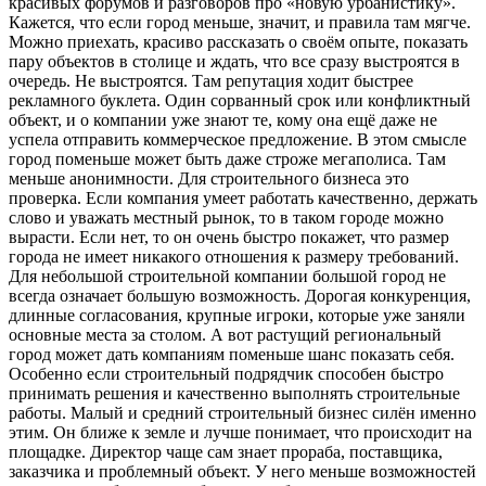
красивых форумов и разговоров про «новую урбанистику».
Кажется, что если город меньше, значит, и правила там мягче.
Можно приехать, красиво рассказать о своём опыте, показать
пару объектов в столице и ждать, что все сразу выстроятся в
очередь. Не выстроятся. Там репутация ходит быстрее
рекламного буклета. Один сорванный срок или конфликтный
объект, и о компании уже знают те, кому она ещё даже не
успела отправить коммерческое предложение. В этом смысле
город поменьше может быть даже строже мегаполиса. Там
меньше анонимности. Для строительного бизнеса это
проверка. Если компания умеет работать качественно, держать
слово и уважать местный рынок, то в таком городе можно
вырасти. Если нет, то он очень быстро покажет, что размер
города не имеет никакого отношения к размеру требований.
Для небольшой строительной компании большой город не
всегда означает большую возможность. Дорогая конкуренция,
длинные согласования, крупные игроки, которые уже заняли
основные места за столом. А вот растущий региональный
город может дать компаниям поменьше шанс показать себя.
Особенно если строительный подрядчик способен быстро
принимать решения и качественно выполнять строительные
работы. Малый и средний строительный бизнес силён именно
этим. Он ближе к земле и лучше понимает, что происходит на
площадке. Директор чаще сам знает прораба, поставщика,
заказчика и проблемный объект. У него меньше возможностей