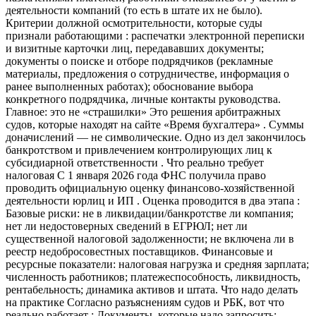
деятельности компаний (то есть в штате их не было).
Критерии должной осмотрительности, которые суды
признали работающими : распечатки электронной переписки
и визитные карточки лиц, передававших документы;
документы о поиске и отборе подрядчиков (рекламные
материалы, предложения о сотрудничестве, информация о
ранее выполненных работах); обоснование выбора
конкретного подрядчика, личные контакты руководства.
Главное: это не «страшилки» Это решения арбитражных
судов, которые находят на сайте «Время бухгалтера» . Суммы
доначислений — не символические. Одно из дел закончилось
банкротством и привлечением контролирующих лиц к
субсидиарной ответственности . Что реально требует
налоговая С 1 января 2026 года ФНС получила право
проводить официальную оценку финансово-хозяйственной
деятельности юрлиц и ИП . Оценка проводится в два этапа :
Базовые риски: не в ликвидации/банкротстве ли компания;
нет ли недостоверных сведений в ЕГРЮЛ; нет ли
существенной налоговой задолженности; не включена ли в
реестр недобросовестных поставщиков. Финансовые и
ресурсные показатели: налоговая нагрузка и средняя зарплата;
численность работников; платежеспособность, ликвидность,
рентабельность; динамика активов и штата. Что надо делать
на практике Согласно разъяснениям судов и РБК, вот что
реально работает : Документы, которые надо запросить: