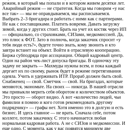
режим, в который мы попали и в котором живем десятки лет.
Аварийный режим — не стратегия. Когда мы говорим «у нас
все так» — мы не оправдываемся, мы расписываемся.
Выбрать 2–3 бригадира и работать с ними как с партнерами.
Не как с поставщиками. Платить вовремя. Давать загрузку
зимой, когда у других стоит. Брать на учет их костяк через ИП
— официально, со страховками, СИЗами, медкомиссией. Да,
это плюс к ФОТ. Зато в полночь, когда заказчик спросит «у
тебя люди есть?», будете точно знать, кому звонить и кто
завтра встанет на объект. Войти в отраслевую кооперацию.
Биржа субподряда при ассоциации. Общий кадровый центр.
Один на район чек-лист допуска бригады. В одиночку эту
задачу не закрыть — Махмуды нужны всем, и пока каждый
дергает их по своему, рынок будет в режиме перетягивания
одеяла. Учить и удерживать ИТР. Прораб должен быть свой.
Снабженец — свой. Сметчик — свой. На бригадах, которые
меняются, экономьте. На своих — никогда. В нашей отрасли
мы привыкли мерить себя оборотом и количеством объектов.
Это просто — оборот видно. А вот «количество людей, чьи
фамилии я помню и кого готов рекомендовать другому
подрядчику» — графы нет. Хотя именно это в долгую и есть
бизнес. И здесь главное — не врать. Сначала себе, потом
коллеге, потом заказчику. С этого начинается любая
нормальная кадровая работа. А не с СИЗов и медкомиссии. И
еще одно. С момента, как у вас появятся минимум две