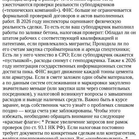
ужесточаются проверки реальности субподрядчиков
(«технических компаний»). ФНС больше не ограничивается
формальной проверкой договоров и актов выполненных
работ. В 2026 году инспекторы оценивают физическую
реальность сделки. То есть если ваш субподрядчик выполнил
работы по заливке бетона, налоговая проверит: Обладал ли он
штатом рабочих с соответствующей квалификацией и
патентами, если привлекались мигранты; Проходила ли по
его счетам закупка стройматериалов и аренда спецтехники;
Есть ли у него членство в СРО; Если субподрядчик окажется
«пустышкой», расходы снимут с генподрядчика. Также к 2026
году интеграция государственных информационных систем
достигла пика. ФНС видит движение каждой тонны цемента
или арматуры. Если в смете заложен один объём материалов,
а по данным систем отслеживания и маркировки закуплено
значительно меньше (или закупки шли через сомнительных
посредников), у налоговой возникнут вопросы о завышении
расходов и выводе наличных средств. Важно быть в курсе
заранее, ведь собственник часто узнаёт о проблемах слишком
поздно — когда счета уже заблокированы. Чтобы этого
избежать, необходимо обращать внимание на следующие
«красные флаги»: * Резкое увеличение запросов вне рамок
проверок (по ст. 93.1 НК РФ). Если налоговая постоянно
требует документы по конкретным сделкам или контрагентам,
ведётся предпроверочный анализ. Вас «оцифровывают». *