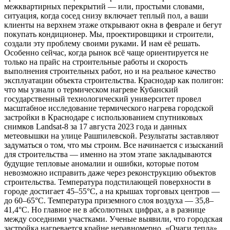
межквартирных перекрытий — или, простыми словами,
ситуация, когда сосед снизу включает теплый пол, а ваши
клиенты на верхнем этаже открывают окна в феврале и бегут
покупать кондиционер. Мы, проектировщики и строители,
создали эту проблему своими руками. И нам её решать.
Особенно сейчас, когда рынок всё чаще ориентируется не
только на прайс на строительные работы и скорость
выполнения строительных работ, но и на реальное качество
эксплуатации объекта строительства. Краснодар как полигон:
что мы узнали о термическом нагреве Кубанский
государственный технологический университет провел
масштабное исследование термического нагрева городской
застройки в Краснодаре с использованием спутниковых
снимков Landsat-8 за 17 августа 2023 года и данных
метеовышки на улице Рашпилевской. Результаты заставляют
задуматься о том, что мы строим. Все начинается с изысканий
для строительства — именно на этом этапе закладываются
будущие тепловые аномалии и ошибки, которые потом
невозможно исправить даже через реконструкцию объектов
строительства. Температура подстилающей поверхности в
городе достигает 45–55°C, а на крышах торговых центров —
до 60–65°C. Температура приземного слоя воздуха — 35,8–
41,4°C. Но главное не в абсолютных цифрах, а в разнице
между соседними участками. Ученые выявили, что городская
застройка нагревается крайне неравномерно. «Очаги тепла»