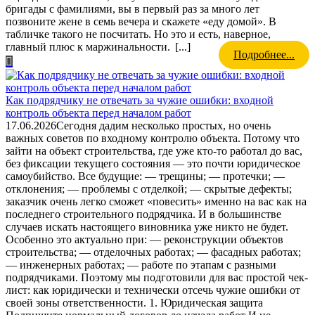
бригады с фамилиями, вы в первый раз за много лет
позвоните жене в семь вечера и скажете «еду домой». В
табличке такого не посчитать. Но это и есть, наверное,
главный плюс к маржинальности.
[...]
Подробнее...
Как подрядчику не отвечать за чужие ошибки: входной
контроль объекта перед началом работ
17.06.2026
Сегодня дадим несколько простых, но очень
важных советов по входному контролю объекта. Потому что
зайти на объект строительства, где уже кто-то работал до вас,
без фиксации текущего состояния — это почти юридическое
самоубийство. Все будущие: — трещины; — протечки; —
отклонения; — проблемы с отделкой; — скрытые дефекты;
заказчик очень легко сможет «повесить» именно на вас как на
последнего строительного подрядчика. И в большинстве
случаев искать настоящего виновника уже никто не будет.
Особенно это актуально при: — реконструкции объектов
строительства; — отделочных работах; — фасадных работах;
— инженерных работах; — работе по этапам с разными
подрядчиками. Поэтому мы подготовили для вас простой чек-
лист: как юридически и технически отсечь чужие ошибки от
своей зоны ответственности. 1. Юридическая защита