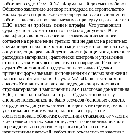
работают в суде. Случай №1: Формальный документооборот
Общество заключило договор генподряда на строительство
жилых домов и привлекло субподрядчиков для выполнения
работ . Налоговая провела выездную проверку и доначислила
НДС, налог на прибыль, пени и штрафы . Что установили
суды : у спорных контрагентов не было допусков СРО и
квалифицированного персонала; заказчик письменного
согласия на привлечение третьих лиц не давал; на расчетных
счетах подконтрольных организаций отсутствовали платежи,
сопутствующие реальной деятельности (канцелярия, интернет,
расходные материалы); фактически контроль и управление
строительством осуществлял сам генподрядчик. Решение:
суды трёх инстанций поддержали налоговую. Сделки
признаны формальными, выполненными с целью занижения
налоговых обязательств . Случай №2: «Папка с уставом не
спасет» Компания привлекала подрядчиков для поставки
стройматериалов и выполнения СМР. Налоговая доначислила
НДС, налог на прибыль и штраф . Суды установили : у
спорных подрядчиков не было ресурсов (основных средств,
сотрудников, допусков, бизнес-истории в интернете); налоги
уплачивались минимально, налоговая нагрузка не
соответствовала оборотам; сотрудники отказались от участия
в деятельности этих компаний; деньги обналичивались или
переводились по цепочкам организаций с разными
назначениями платежей; работники отказались от участия в