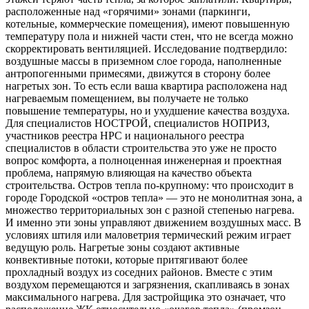
расположенные над «горячими» зонами (паркинги,
котельные, коммерческие помещения), имеют повышенную
температуру пола и нижней части стен, что не всегда можно
скорректировать вентиляцией. Исследование подтвердило:
воздушные массы в приземном слое города, наполненные
антропогенными примесями, движутся в сторону более
нагретых зон. То есть если ваша квартира расположена над
нагреваемым помещением, вы получаете не только
повышение температуры, но и ухудшение качества воздуха.
Для специалистов НОСТРОЙ, специалистов НОПРИЗ,
участников реестра НРС и национального реестра
специалистов в области строительства это уже не просто
вопрос комфорта, а полноценная инженерная и проектная
проблема, напрямую влияющая на качество объекта
строительства. Остров тепла по-крупному: что происходит в
городе Городской «остров тепла» — это не монолитная зона, а
множество территориальных зон с разной степенью нагрева.
И именно эти зоны управляют движением воздушных масс. В
условиях штиля или маловетрия термический режим играет
ведущую роль. Нагретые зоны создают активные
конвективные потоки, которые притягивают более
прохладный воздух из соседних районов. Вместе с этим
воздухом перемещаются и загрязнения, скапливаясь в зонах
максимального нагрева. Для застройщика это означает, что