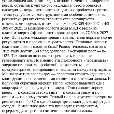
управляющей компании. Здесь особое значение приобретают
реестр объектов культурного наследия и реестр объектов
наследия — ведь в исторических зданиях проблема перетока
тепла усугубляется конструктивными особенностями, а их
реконструкция объектов строительства регулируется
отдельными нормами, в том числе 309 ФЗ, 309 ФЗ СРО и ФЗ
309 от 2025. В Брянской области доля МКД с высоким
классом энергоэффективности должна достичь 77,6% к 2027
году. Но и здесь межквартирный переток тепла нормативно не
регулируется и проектно не учитывается. Тепловые насосы:
благо или новая головная боль? Рынок тепловых насосов в
2025 году достиг 150 млрд долларов, ежегодный рост — 8–
10%. Технология позволяет перемещать тепло, а не
генерировать его. Но именно эта способность «перемещать»
энергию становится проблемой, когда система не
предусматривает зонирования и изоляции между квартирами.
Мы загерметизировали дом — перестали строить «дышащие»
конструкции с естественными щелями и мостиками холода. И
получили обратный эффект: тепло, которое выделяет одна
квартира, теперь не уходит в никуда. Оно находит дорогу
вверх — к соседям сверху, вниз — к соседям снизу и по
стенам — по всему стояку. Теплый пол с низкотемпературным
режимом (35–40°C) в одной квартире создает дискомфорт для
соседей. В масштабе дома это приводит к конфликтам,
перерасходу энергии и снижению стоимости жилья.