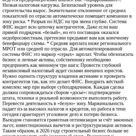
Низкая налоговая нагрузка. Безопасный уровень для
строительства вырос. Значительное отклонение от средних
показателей по отрасли автоматически помещает компанию в
зону риска. * Разрыв по НДС на три звена глубже. Система
ФНС видит всю цепочку контрагентов. Даже если ваш
прямой подрядчик «белый», но его поставщик оказался
недобросовестным, претензии предъявят вам как конечному
бенефициару схемы. * Средняя зарплата ниже регионального
МРОТ или средней по отрасли. Для автоматизированной
системы ФНС это маркер «серых» зарплат. Чтобы обезопасить
бизнес и личные активы, собственнику необходимо
предпринять как минимум три шага: Провести глубокий
независимый налоговый аудит силами внешних юристов.
Нужно оценить структуру владения активами и проверить
контрагентов так, как это делает ФНС. Внедрить жёсткий
комплекс мер при выборе субподрядчиков. Каждая сделка
должна сопровождаться сбором «досье»: подтверждение
штата, техники и реальной возможности выполнить работу.
Перевести деятельность в «белую» зону. Маржинальность
падает из-за высоких налогов и кредитов, но работа в тени
сегодня гарантирует уголовное дело и потерю бизнеса.
Выходом становится грамотная оптимизация за счёт законных
льгот, инвестиционных вычетов и реструктуризации активов.
Таким образом, в 2026 году строительный бизнес больше не