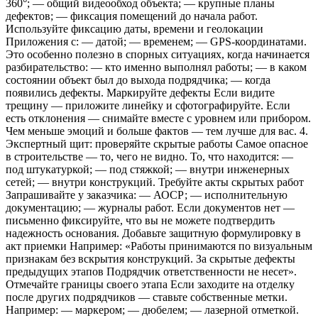
360°; — общий видеообход объекта; — крупные планы
дефектов; — фиксация помещений до начала работ.
Используйте фиксацию даты, времени и геолокации
Приложения с: — датой; — временем; — GPS-координатами.
Это особенно полезно в спорных ситуациях, когда начинается
разбирательство: — кто именно выполнял работы; — в каком
состоянии объект был до выхода подрядчика; — когда
появились дефекты. Маркируйте дефекты Если видите
трещину — приложите линейку и сфотографируйте. Если
есть отклонения — снимайте вместе с уровнем или прибором.
Чем меньше эмоций и больше фактов — тем лучше для вас. 4.
Экспертный щит: проверяйте скрытые работы Самое опасное
в строительстве — то, чего не видно. То, что находится: —
под штукатуркой; — под стяжкой; — внутри инженерных
сетей; — внутри конструкций. Требуйте акты скрытых работ
Запрашивайте у заказчика: — АОСР; — исполнительную
документацию; — журналы работ. Если документов нет —
письменно фиксируйте, что вы не можете подтвердить
надежность основания. Добавьте защитную формулировку в
акт приемки Например: «Работы принимаются по визуальным
признакам без вскрытия конструкций. За скрытые дефекты
предыдущих этапов Подрядчик ответственности не несет».
Отмечайте границы своего этапа Если заходите на отделку
после других подрядчиков — ставьте собственные метки.
Например: — маркером; — дюбелем; — лазерной отметкой.