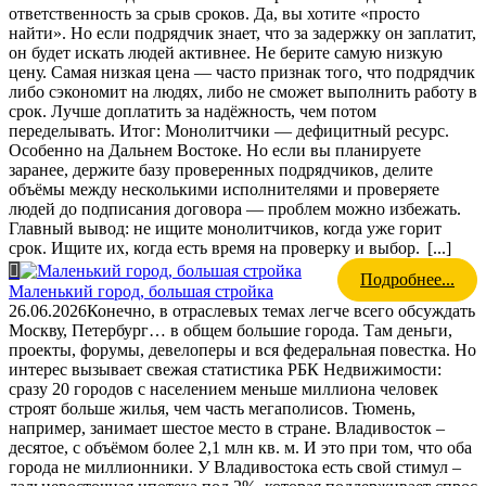
ответственность за срыв сроков. Да, вы хотите «просто
найти». Но если подрядчик знает, что за задержку он заплатит,
он будет искать людей активнее. Не берите самую низкую
цену. Самая низкая цена — часто признак того, что подрядчик
либо сэкономит на людях, либо не сможет выполнить работу в
срок. Лучше доплатить за надёжность, чем потом
переделывать. Итог: Монолитчики — дефицитный ресурс.
Особенно на Дальнем Востоке. Но если вы планируете
заранее, держите базу проверенных подрядчиков, делите
объёмы между несколькими исполнителями и проверяете
людей до подписания договора — проблем можно избежать.
Главный вывод: не ищите монолитчиков, когда уже горит
срок. Ищите их, когда есть время на проверку и выбор.
[...]
Подробнее...
Маленький город, большая стройка
26.06.2026
Конечно, в отраслевых темах легче всего обсуждать
Москву, Петербург… в общем большие города. Там деньги,
проекты, форумы, девелоперы и вся федеральная повестка. Но
интерес вызывает свежая статистика РБК Недвижимости:
сразу 20 городов с населением меньше миллиона человек
строят больше жилья, чем часть мегаполисов. Тюмень,
например, занимает шестое место в стране. Владивосток –
десятое, с объёмом более 2,1 млн кв. м. И это при том, что оба
города не миллионники. У Владивостока есть свой стимул –