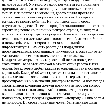
дальневосточная ипотека под 2%, которая поддерживает спрос
на новое жильё. У каждого такого результата есть понятные
причины: где-то развивается промышленность, логистика,
туризм или портовая экономика, где-то людям просто не
хватает нового жилья нормального качества. На первый
взгляд, это просто рейтинг. Ну поднялись одни города,
опустились другие. Но если город без миллионного населения
строит на уровне крупнейших центров страны, значит, там
есть не только квартиры на продажу. Новым жилым кварталам
нужны школы и детские сады, дороги, сети, благоустройство
и новые объекты для строительства социальной
инфраструктуры. Там есть работа для подрядчиков,
проектировщиков, поставщиков, инженеров, производителей
материалов и всех, кто причастен к строительству.
Квадратные метры – это итог, который потом попадает в
статистику. Но за этой строкой в отчёте стоит работа тысяч
людей, без которых любая красивая концепция так и останется
картинкой. Каждый объект строительства начинается задолго
до появления первого крана — с анализа территории,
проектирования и изысканий для строительства. И вот тут для
строительной компании должен возникнуть простой вопрос:
это возможность или ловушка? Регионы сегодня нельзя
воспринимать как запасной вариант. Мол, в столицах не
получилось, тогда поедем куда-нибудь «попроще». Ничего там
не попроще. В городе поменьше может быть меньше шума,