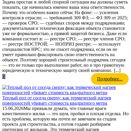
Задача простая: в любой спорной ситуации вы должны суметь
показать, где начиналась именно ваша зона ответственности.
Почему это особенно важно сейчас На фоне: — усиления
контроля в отрасли; — требований 309 ФЗ; — ФЗ 309 от 2025;
— проверок СРО; — судебных споров между подрядчиками;
документальная и техническая фиксация объекта становится
уже не формальностью, а прямой защитой бизнеса. Даже если
компания состоит в: — реестре СРО; — реестре членов СРО;
— реестре НОСТРОЙ; — НОПРИЗ реестре; — использует
специалистов НРС; это не спасет подрядчика, если он не
умеет правильно фиксировать свою ответственность на
объекте. Поэтому хороший строительный подрядчик сегодня
— это не только про выполнение работ, но и про грамотную
юридическую и техническую защиту своей компании.
[...]
Подробнее...
Теплый пол от соседа сверху: как термический нагрев
поверхностей убивает стоимость квадратного метра
15.06.2026
Мы привыкли думать, что главные враги
качественного жилья — это шум, пробки и плохая отделка. Но
есть проблема, которую мы почти не замечаем на стадии
проекта для строительства, а потом годами разбираем
претензии от жильцов. Это термический нагрев