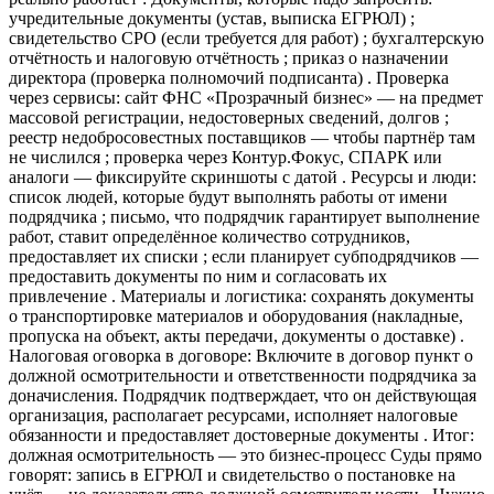
учредительные документы (устав, выписка ЕГРЮЛ) ;
свидетельство СРО (если требуется для работ) ; бухгалтерскую
отчётность и налоговую отчётность ; приказ о назначении
директора (проверка полномочий подписанта) . Проверка
через сервисы: сайт ФНС «Прозрачный бизнес» — на предмет
массовой регистрации, недостоверных сведений, долгов ;
реестр недобросовестных поставщиков — чтобы партнёр там
не числился ; проверка через Контур.Фокус, СПАРК или
аналоги — фиксируйте скриншоты с датой . Ресурсы и люди:
список людей, которые будут выполнять работы от имени
подрядчика ; письмо, что подрядчик гарантирует выполнение
работ, ставит определённое количество сотрудников,
предоставляет их списки ; если планирует субподрядчиков —
предоставить документы по ним и согласовать их
привлечение . Материалы и логистика: сохранять документы
о транспортировке материалов и оборудования (накладные,
пропуска на объект, акты передачи, документы о доставке) .
Налоговая оговорка в договоре: Включите в договор пункт о
должной осмотрительности и ответственности подрядчика за
доначисления. Подрядчик подтверждает, что он действующая
организация, располагает ресурсами, исполняет налоговые
обязанности и предоставляет достоверные документы . Итог:
должная осмотрительность — это бизнес-процесс Суды прямо
говорят: запись в ЕГРЮЛ и свидетельство о постановке на