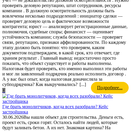
учёт — не доказательство должной осмотрительности . Нужно
проверять деловую репутацию, штат сотрудников, ресурсы
компании . В должную осмотрительность должны быть
вовлечены несколько подразделений : инициатор сделки —
проверяет деловую цель и фактические возможности
контрагента; юрист — анализирует регистрационные данные,
полномочия, судебные споры; финансист — оценивает
устойчивость компании; служба безопасности — проверяет
связи, репутацию, признаки аффилированности. По каждому
этапу должно быть понятно: что проверяем, каким
документом подтверждаем, в какой срок, кто отвечает, где
храним результат . Главный вывод: недостаточно просто
показать, что объект существует и работы выполнены.
Налоговая будет проверять, кто именно выполнил эти работы
и мог ли заявленный подрядчик реально исполнить договор .
А у вас был опыт, когда налоговая доначисляла за
субподрядчика? Как выкручивались?
[...]
Подробнее...
Где брать монолитчиков, когда всех разобрали? Кейс
застройщика
30.06.2026
Вы нашли объект для строительства. Деньги есть,
проект есть, сроки горят. Осталось найти людей, которые
будут заливать бетон. А их нет. Знакомая картина? На