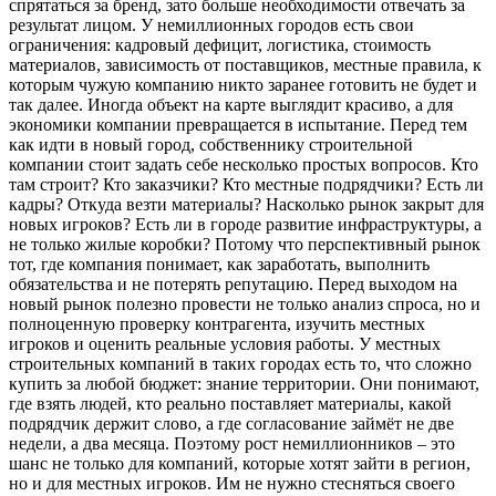
спрятаться за бренд, зато больше необходимости отвечать за
результат лицом. У немиллионных городов есть свои
ограничения: кадровый дефицит, логистика, стоимость
материалов, зависимость от поставщиков, местные правила, к
которым чужую компанию никто заранее готовить не будет и
так далее. Иногда объект на карте выглядит красиво, а для
экономики компании превращается в испытание. Перед тем
как идти в новый город, собственнику строительной
компании стоит задать себе несколько простых вопросов. Кто
там строит? Кто заказчики? Кто местные подрядчики? Есть ли
кадры? Откуда везти материалы? Насколько рынок закрыт для
новых игроков? Есть ли в городе развитие инфраструктуры, а
не только жилые коробки? Потому что перспективный рынок
тот, где компания понимает, как заработать, выполнить
обязательства и не потерять репутацию. Перед выходом на
новый рынок полезно провести не только анализ спроса, но и
полноценную проверку контрагента, изучить местных
игроков и оценить реальные условия работы. У местных
строительных компаний в таких городах есть то, что сложно
купить за любой бюджет: знание территории. Они понимают,
где взять людей, кто реально поставляет материалы, какой
подрядчик держит слово, а где согласование займёт не две
недели, а два месяца. Поэтому рост немиллионников – это
шанс не только для компаний, которые хотят зайти в регион,
но и для местных игроков. Им не нужно стесняться своего