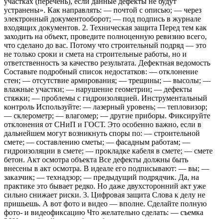
участках (перечень), если данные дефекты не будут
устранены». Как направлять: — почтой с описью; — через
электронный документооборот; — под подпись в журнале
входящих документов. 2. Техническая защита Перед тем как
заходить на объект, проведите полноценную ревизию всего,
что сделано до вас. Потому что строительный подряд — это
не только сроки и смета на строительные работы, но и
ответственность за качество результата. Дефектная ведомость
Составьте подробный список недостатков: — отклонение
стен; — отсутствие армирования; — трещины; — высолы; —
влажные участки; — нарушение геометрии; — дефекты
стяжки; — проблемы с гидроизоляцией. Инструментальный
контроль Используйте: — лазерный уровень; — тепловизор;
— склерометр; — влагомер; — другие приборы. Фиксируйте
отклонения от СНиП и ГОСТ. Это особенно важно, если в
дальнейшем могут возникнуть споры по: — строительной
смете; — составлению сметы; — фасадным работам; —
гидроизоляции в смете; — прокладке кабеля в смете; — смете
бетон. Акт осмотра объекта Все дефекты должны быть
внесены в акт осмотра. В идеале его подписывают: — вы; —
заказчик; — технадзор; — предыдущий подрядчик. Да, на
практике это бывает редко. Но даже двухсторонний акт уже
сильно снижает риски. 3. Цифровая защита Слова к делу не
пришьешь. А вот фото и видео — вполне. Сделайте полную
фото- и видеофиксацию Что желательно сделать: — съемка