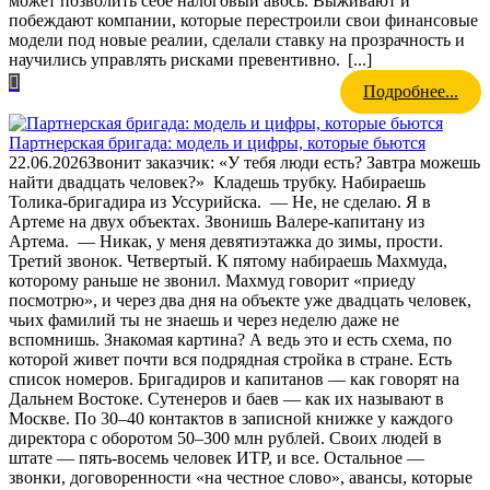
может позволить себе налоговый авось. Выживают и
побеждают компании, которые перестроили свои финансовые
модели под новые реалии, сделали ставку на прозрачность и
научились управлять рисками превентивно.
[...]
Подробнее...
Партнерская бригада: модель и цифры, которые бьются
22.06.2026
Звонит заказчик: «У тебя люди есть? Завтра можешь
найти двадцать человек?» Кладешь трубку. Набираешь
Толика-бригадира из Уссурийска. — Не, не сделаю. Я в
Артеме на двух объектах. Звонишь Валере-капитану из
Артема. — Никак, у меня девятиэтажка до зимы, прости.
Третий звонок. Четвертый. К пятому набираешь Махмуда,
которому раньше не звонил. Махмуд говорит «приеду
посмотрю», и через два дня на объекте уже двадцать человек,
чьих фамилий ты не знаешь и через неделю даже не
вспомнишь. Знакомая картина? А ведь это и есть схема, по
которой живет почти вся подрядная стройка в стране. Есть
список номеров. Бригадиров и капитанов — как говорят на
Дальнем Востоке. Сутенеров и баев — как их называют в
Москве. По 30–40 контактов в записной книжке у каждого
директора с оборотом 50–300 млн рублей. Своих людей в
штате — пять-восемь человек ИТР, и все. Остальное —
звонки, договоренности «на честное слово», авансы, которые