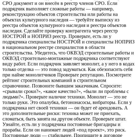
СРО документ и он внесён в реестр членов СРО. Если
подрядчик выполняет сложные работы — например,
реконструкцию объектов строительства или работы на
объектах культурного наследия — требуйте выписку из
реестра объектов культурного наследия и реестра объектов
наследия. Сделайте проверку контрагента через реестр
НОСТРОЙ и НОПРИЗ реестр. Проверьте, есть ли у
подрядчика специалисты НОСТРОЙ и специалисты НОПРИЗ
в национальном реестре специалистов в области
строительства. Убедитесь, что ОКВЭД строительные работы и
ОКВЭД строительно-монтажные подрядчика соответствуют
виду работ. Если подрядчик заявляет монолит, а у него в кодах
только отделка — это повод задуматься. Как обезопасить себя
при найме монолитчиков Проверьте репутацию. Посмотрите
рейтинг строительных компаний в строительном
справочнике. Позвоните бывшим заказчикам. Спросите:
«срывали сроки?», «какое качество?», «были ли проблемы с
людьми?». Проверьте наличие техники. Монолит — это не
только руки. Это опалубка, бетононасосы, вибраторы. Если у
подрядчика нет своей техники — он будет её арендовать. А
это дополнительные риски: техника может не приехать,
сломаться, быть занята на другом объекте. Проверьте штат.
Узнайте, есть ли у подрядчика постоянные бригадиры и
прорабы. Если он нанимает людей «под проект», это риск.
Постоянные люди — стабильнее. Пропишите в договоре