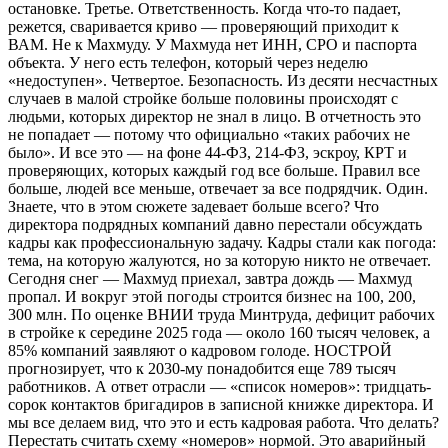
остановке. Третье. Ответственность. Когда что-то падает,
режется, сваривается криво — проверяющий приходит к
ВАМ. Не к Махмуду. У Махмуда нет ИНН, СРО и паспорта
объекта. У него есть телефон, который через неделю
«недоступен». Четвертое. Безопасность. Из десяти несчастных
случаев в малой стройке больше половины происходят с
людьми, которых директор не знал в лицо. В отчетность это
не попадает — потому что официально «таких рабочих не
было». И все это — на фоне 44-ФЗ, 214-ФЗ, эскроу, КРТ и
проверяющих, которых каждый год все больше. Правил все
больше, людей все меньше, отвечает за все подрядчик. Один.
Знаете, что в этом сюжете задевает больше всего? Что
директора подрядных компаний давно перестали обсуждать
кадры как профессиональную задачу. Кадры стали как погода:
тема, на которую жалуются, но за которую никто не отвечает.
Сегодня снег — Махмуд приехал, завтра дождь — Махмуд
пропал. И вокруг этой погоды строится бизнес на 100, 200,
300 млн. По оценке ВНИИ труда Минтруда, дефицит рабочих
в стройке к середине 2025 года — около 160 тысяч человек, а
85% компаний заявляют о кадровом голоде. НОСТРОЙ
прогнозирует, что к 2030-му понадобится еще 789 тысяч
работников. А ответ отрасли — «список номеров»: тридцать-
сорок контактов бригадиров в записной книжке директора. И
мы все делаем вид, что это и есть кадровая работа. Что делать?
Перестать считать схему «номеров» нормой. Это аварийный