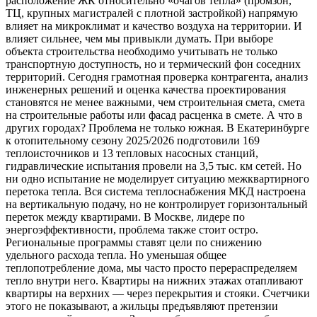
расположение ЖК относительно «очагов тепла» (промзон,
ТЦ, крупных магистралей с плотной застройкой) напрямую
влияет на микроклимат и качество воздуха на территории. И
влияет сильнее, чем мы привыкли думать. При выборе
объекта строительства необходимо учитывать не только
транспортную доступность, но и термический фон соседних
территорий. Сегодня грамотная проверка контрагента, анализ
инженерных решений и оценка качества проектирования
становятся не менее важными, чем строительная смета, смета
на строительные работы или фасад расценка в смете. А что в
других городах? Проблема не только южная. В Екатеринбурге
к отопительному сезону 2025/2026 подготовили 169
теплоисточников и 13 тепловых насосных станций,
гидравлические испытания провели на 3,5 тыс. км сетей. Но
ни одно испытание не моделирует ситуацию межквартирного
перетока тепла. Вся система теплоснабжения МКД настроена
на вертикальную подачу, но не контролирует горизонтальный
переток между квартирами. В Москве, лидере по
энергоэффективности, проблема также стоит остро.
Региональные программы ставят цели по снижению
удельного расхода тепла. Но уменьшая общее
теплопотребление дома, мы часто просто перераспределяем
тепло внутри него. Квартиры на нижних этажах отапливают
квартиры на верхних — через перекрытия и стояки. Счетчики
этого не показывают, а жильцы предъявляют претензии