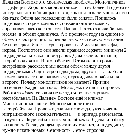
Дальнем Востоке это хроническая проблема. Монолитчиков
— дефицит. Хороших монолитчиков — тем более. В одном из
интервью застройщик рассказал, как они искали монолитную
бригаду. Обычные подрядчики были заняты. Пришлось
поднимать старые контакты, обзванивать знакомых,
спрашивать «кто кого знает». Нашли. Но это заняло больше
месяца, и объект сдвинулся. А в прошлом году на одном из
объектов застройщик пошёл на риск: взял новую компанию
без проверки. Итог — срыв сроков на 2 месяца, штрафы,
нервы. После этого они завели правило: держать минимум 2
подрядчика на каждый вид работ. Даже если один занят,
второй подхватит. И это работает. В том же интервью
застройщик рассказал: мы делим объём между двумя
подрядчиками. Один строит два дома, другой — два. Если
кто-то начинает проваливаться, перекидываем работы на
второго. Почему монолитчиков не хватает? Причин
несколько. Кадровый голод. Молодёжь не идёт в стройку.
Работа тяжёлая, условия не всегда хорошие, зарплата
нестабильная. На Дальнем Востоке ещё и климат.
Миграционные риски. Многие монолитчики —
гастарбайтеры. Проверки, закрытие въезда, ужесточение
миграционного законодательства — и бригада разбегается.
Текучесть. Люди собираются «под объект». Сделали работу —
разошлись. В следующем проекте их уже нет, и подрядчику
нужно искать новых. Сезонность. Летом спрос на