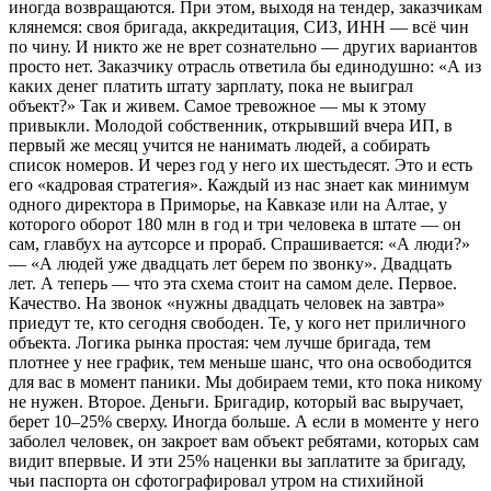
иногда возвращаются. При этом, выходя на тендер, заказчикам
клянемся: своя бригада, аккредитация, СИЗ, ИНН — всё чин
по чину. И никто же не врет сознательно — других вариантов
просто нет. Заказчику отрасль ответила бы единодушно: «А из
каких денег платить штату зарплату, пока не выиграл
объект?» Так и живем. Самое тревожное — мы к этому
привыкли. Молодой собственник, открывший вчера ИП, в
первый же месяц учится не нанимать людей, а собирать
список номеров. И через год у него их шестьдесят. Это и есть
его «кадровая стратегия». Каждый из нас знает как минимум
одного директора в Приморье, на Кавказе или на Алтае, у
которого оборот 180 млн в год и три человека в штате — он
сам, главбух на аутсорсе и прораб. Спрашивается: «А люди?»
— «А людей уже двадцать лет берем по звонку». Двадцать
лет. А теперь — что эта схема стоит на самом деле. Первое.
Качество. На звонок «нужны двадцать человек на завтра»
приедут те, кто сегодня свободен. Те, у кого нет приличного
объекта. Логика рынка простая: чем лучше бригада, тем
плотнее у нее график, тем меньше шанс, что она освободится
для вас в момент паники. Мы добираем теми, кто пока никому
не нужен. Второе. Деньги. Бригадир, который вас выручает,
берет 10–25% сверху. Иногда больше. А если в моменте у него
заболел человек, он закроет вам объект ребятами, которых сам
видит впервые. И эти 25% наценки вы заплатите за бригаду,
чьи паспорта он сфотографировал утром на стихийной