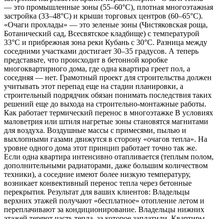
— это промышленные зоны (55–60°C), плотная многоэтажная
застройка (33–48°C) и крыши торговых центров (60–65°C).
«Очаги прохлады» — это зеленые зоны (Чистяковская роща,
Ботанический сад, Всесвятское кладбище) с температурой
33°C и прибрежная зона реки Кубань с 30°C. Разница между
соседними участками достигает 30–35 градусов. А теперь
представьте, что происходит в бетонной коробке
многоквартирного дома, где одна квартира греет пол, а
соседняя — нет. Грамотный проект для строительства должен
учитывать этот перепад еще на стадии планировки, а
строительный подрядчик обязан понимать последствия таких
решений еще до выхода на строительно-монтажные работы.
Как работает термический перенос в многоэтажке В условиях
маловетрия или штиля нагретые зоны становятся магнитами
для воздуха. Воздушные массы с примесями, пылью и
выхлопными газами движутся в сторону «очагов тепла». На
уровне одного дома этот принцип работает точно так же.
Если одна квартира интенсивно отапливается (теплым полом,
дополнительными радиаторами, даже большим количеством
техники), а соседние имеют более низкую температуру,
возникает конвективный перенос тепла через бетонные
перекрытия. Результат для ваших клиентов: Владельцы
верхних этажей получают «бесплатное» отопление летом и
переплачивают за кондиционирование. Владельцы нижних
этажей теряют часть тепла, за которое заплатили. Квартиры,