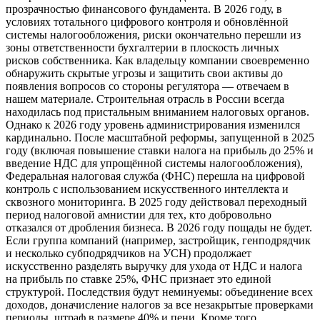
прозрачностью финансового фундамента. В 2026 году, в
условиях тотального цифрового контроля и обновлённой
системы налогообложения, риски окончательно перешли из
зоны ответственности бухгалтерии в плоскость личных
рисков собственника. Как владельцу компании своевременно
обнаружить скрытые угрозы и защитить свои активы до
появления вопросов со стороны регулятора — отвечаем в
нашем материале. Строительная отрасль в России всегда
находилась под пристальным вниманием налоговых органов.
Однако к 2026 году уровень администрирования изменился
кардинально. После масштабной реформы, запущенной в 2025
году (включая повышение ставки налога на прибыль до 25% и
введение НДС для упрощённой системы налогообложения),
Федеральная налоговая служба (ФНС) перешла на цифровой
контроль с использованием искусственного интеллекта и
сквозного мониторинга. В 2025 году действовал переходный
период налоговой амнистии для тех, кто добровольно
отказался от дробления бизнеса. В 2026 году пощады не будет.
Если группа компаний (например, застройщик, генподрядчик
и несколько субподрядчиков на УСН) продолжает
искусственно разделять выручку для ухода от НДС и налога
на прибыль по ставке 25%, ФНС признает это единой
структурой. Последствия будут неминуемы: объединение всех
доходов, доначисление налогов за все незакрытые проверками
периоды, штраф в размере 40% и пени. Кроме того,