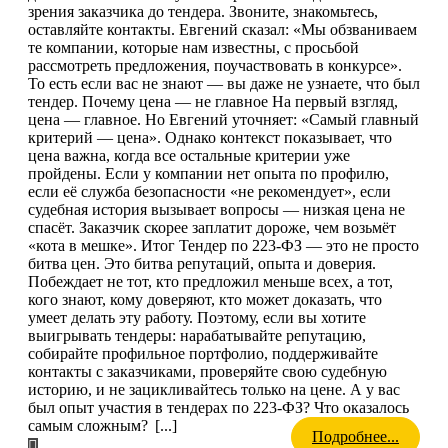
зрения заказчика до тендера. Звоните, знакомьтесь,
оставляйте контакты. Евгений сказал: «Мы обзваниваем
те компании, которые нам известны, с просьбой
рассмотреть предложения, поучаствовать в конкурсе».
То есть если вас не знают — вы даже не узнаете, что был
тендер. Почему цена — не главное На первый взгляд,
цена — главное. Но Евгений уточняет: «Самый главный
критерий — цена». Однако контекст показывает, что
цена важна, когда все остальные критерии уже
пройдены. Если у компании нет опыта по профилю,
если её служба безопасности «не рекомендует», если
судебная история вызывает вопросы — низкая цена не
спасёт. Заказчик скорее заплатит дороже, чем возьмёт
«кота в мешке». Итог Тендер по 223-ФЗ — это не просто
битва цен. Это битва репутаций, опыта и доверия.
Побеждает не тот, кто предложил меньше всех, а тот,
кого знают, кому доверяют, кто может доказать, что
умеет делать эту работу. Поэтому, если вы хотите
выигрывать тендеры: нарабатывайте репутацию,
собирайте профильное портфолио, поддерживайте
контакты с заказчиками, проверяйте свою судебную
историю, и не зацикливайтесь только на цене. А у вас
был опыт участия в тендерах по 223-ФЗ? Что оказалось
самым сложным?
[...]
Подробнее...