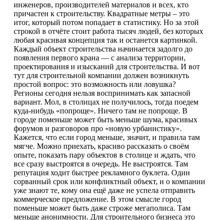
инженеров, производителей материалов и всех, кто
причастен к строительству. Квадратные метры – это
итог, который потом попадает в статистику. Но за этой
строкой в отчёте стоит работа тысяч людей, без которых
любая красивая концепция так и останется картинкой.
Каждый объект строительства начинается задолго до
появления первого крана — с анализа территории,
проектирования и изысканий для строительства. И вот
тут для строительной компании должен возникнуть
простой вопрос: это возможность или ловушка?
Регионы сегодня нельзя воспринимать как запасной
вариант. Мол, в столицах не получилось, тогда поедем
куда-нибудь «попроще». Ничего там не попроще. В
городе поменьше может быть меньше шума, красивых
форумов и разговоров про «новую урбанистику».
Кажется, что если город меньше, значит, и правила там
мягче. Можно приехать, красиво рассказать о своём
опыте, показать пару объектов в столице и ждать, что
все сразу выстроятся в очередь. Не выстроятся. Там
репутация ходит быстрее рекламного буклета. Один
сорванный срок или конфликтный объект, и о компании
уже знают те, кому она ещё даже не успела отправить
коммерческое предложение. В этом смысле город
поменьше может быть даже строже мегаполиса. Там
меньше анонимности. Для строительного бизнеса это