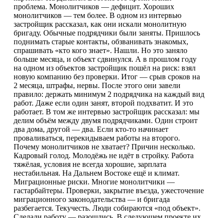
проблема. Монолитчиков — дефицит. Хороших
монолитчиков — тем более. В одном из интервью
застройщик рассказал, как они искали монолитную
бригаду. Обычные подрядчики были заняты. Пришлось
поднимать старые контакты, обзванивать знакомых,
спрашивать «кто кого знает». Нашли. Но это заняло
больше месяца, и объект сдвинулся. А в прошлом году
на одном из объектов застройщик пошёл на риск: взял
новую компанию без проверки. Итог — срыв сроков на
2 месяца, штрафы, нервы. После этого они завели
правило: держать минимум 2 подрядчика на каждый вид
работ. Даже если один занят, второй подхватит. И это
работает. В том же интервью застройщик рассказал: мы
делим объём между двумя подрядчиками. Один строит
два дома, другой — два. Если кто-то начинает
проваливаться, перекидываем работы на второго.
Почему монолитчиков не хватает? Причин несколько.
Кадровый голод. Молодёжь не идёт в стройку. Работа
тяжёлая, условия не всегда хорошие, зарплата
нестабильная. На Дальнем Востоке ещё и климат.
Миграционные риски. Многие монолитчики —
гастарбайтеры. Проверки, закрытие въезда, ужесточение
миграционного законодательства — и бригада
разбегается. Текучесть. Люди собираются «под объект».
Сделали работу — разошлись. В следующем проекте их