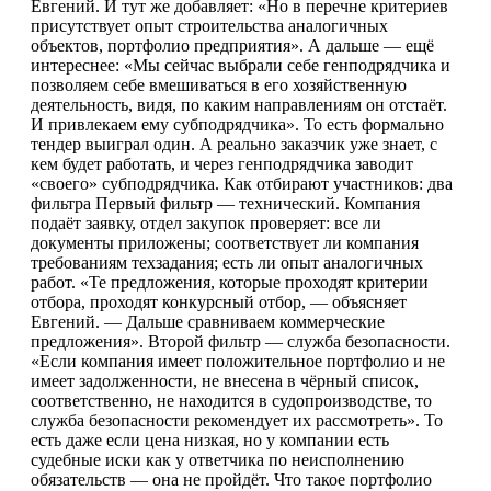
Евгений. И тут же добавляет: «Но в перечне критериев
присутствует опыт строительства аналогичных
объектов, портфолио предприятия». А дальше — ещё
интереснее: «Мы сейчас выбрали себе генподрядчика и
позволяем себе вмешиваться в его хозяйственную
деятельность, видя, по каким направлениям он отстаёт.
И привлекаем ему субподрядчика». То есть формально
тендер выиграл один. А реально заказчик уже знает, с
кем будет работать, и через генподрядчика заводит
«своего» субподрядчика. Как отбирают участников: два
фильтра Первый фильтр — технический. Компания
подаёт заявку, отдел закупок проверяет: все ли
документы приложены; соответствует ли компания
требованиям техзадания; есть ли опыт аналогичных
работ. «Те предложения, которые проходят критерии
отбора, проходят конкурсный отбор, — объясняет
Евгений. — Дальше сравниваем коммерческие
предложения». Второй фильтр — служба безопасности.
«Если компания имеет положительное портфолио и не
имеет задолженности, не внесена в чёрный список,
соответственно, не находится в судопроизводстве, то
служба безопасности рекомендует их рассмотреть». То
есть даже если цена низкая, но у компании есть
судебные иски как у ответчика по неисполнению
обязательств — она не пройдёт. Что такое портфолио