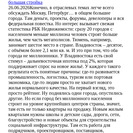
большая стройка
26.06.2026
Конечно, в отраслевых темах легче всего
обсуждать Москву, Петербург… в общем большие
города. Там деньги, проекты, форумы, девелоперы и вся
федеральная повестка. Но интерес вызывает свежая
статистика РБК Недвижимости: сразу 20 городов с
населением меньше миллиона человек строят больше
жилья, чем часть мегаполисов. Тюмень, например,
занимает шестое место в стране. Владивосток – десятое,
с объёмом более 2,1 млн кв. м. И это при том, что оба
города не миллионники. У Владивостока есть свой
стимул – дальневосточная ипотека под 2%, которая
поддерживает спрос на новое жильё. У каждого такого
результата есть понятные причины: где-то развивается
промышленность, логистика, туризм или портовая
экономика, где-то людям просто не хватает нового
жилья нормального качества. На первый взгляд, это
просто рейтинг. Ну поднялись одни города, опустились
другие. Но если город без миллионного населения
строит на уровне крупнейших центров страны, значит,
там есть не только квартиры на продажу. Новым жилым
кварталам нужны школы и детские сады, дороги, сети,
благоустройство и новые объекты для строительства
социальной инфраструктуры. Там есть работа для
подрядчиков, проектировщиков, поставщиков,