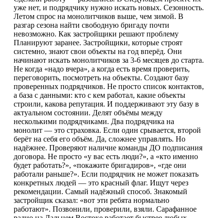
уже нет, и подрядчику нужно искать новых. Сезонность.
Летом спрос на монолитчиков выше, чем зимой. В
разгар сезона найти свободную бригаду почти
невозможно. Как застройщики решают проблему
Планируют заранее. Застройщики, которые строят
системно, знают свои объекты на год вперёд. Они
начинают искать монолитчиков за 3-6 месяцев до старта.
Не когда «надо вчера», а когда есть время проверить,
переговорить, посмотреть на объекты. Создают базу
проверенных подрядчиков. Не просто список контактов,
а база с данными: кто с кем работал, какие объекты
строили, какова репутация. И поддерживают эту базу в
актуальном состоянии. Делят объёмы между
несколькими подрядчиками. Два подрядчика на
монолит — это страховка. Если один срывается, второй
берёт на себя его объём. Да, сложнее управлять. Но
надёжнее. Проверяют наличие команды ДО подписания
договора. Не просто «у вас есть люди?», а «кто именно
будет работать?», «покажите бригадиров», «где они
работали раньше?». Если подрядчик не может показать
конкретных людей — это красный флаг. Ищут через
рекомендации. Самый надёжный способ. Знакомый
застройщик сказал: «вот эти ребята нормально
работают». Позвонили, проверили, взяли. Сарафанное
радио на Дальнем Востоке работает быстрее любых