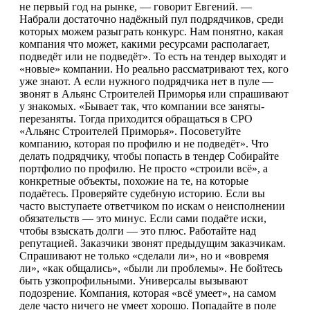
не первый год на рынке, — говорит Евгений. —
Набрали достаточно надёжный пул подрядчиков, среди
которых можем разыграть конкурс. Нам понятно, какая
компания что может, какими ресурсами располагает,
подведёт или не подведёт». То есть на тендер выходят и
«новые» компании. Но реально рассматривают тех, кого
уже знают. А если нужного подрядчика нет в пуле —
звонят в Альянс Строителей Приморья или спрашивают
у знакомых. «Бывает так, что компании все заняты-
перезаняты. Тогда приходится обращаться в СРО
«Альянс Строителей Приморья». Посоветуйте
компанию, которая по профилю и не подведёт». Что
делать подрядчику, чтобы попасть в тендер Собирайте
портфолио по профилю. Не просто «строили всё», а
конкретные объекты, похожие на те, на которые
подаётесь. Проверяйте судебную историю. Если вы
часто выступаете ответчиком по искам о неисполнении
обязательств — это минус. Если сами подаёте иски,
чтобы взыскать долги — это плюс. Работайте над
репутацией. Заказчики звонят предыдущим заказчикам.
Спрашивают не только «сделали ли», но и «вовремя
ли», «как общались», «были ли проблемы». Не бойтесь
быть узкопрофильными. Универсалы вызывают
подозрение. Компания, которая «всё умеет», на самом
деле часто ничего не умеет хорошо. Попадайте в поле