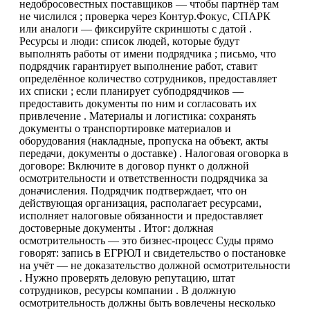
недобросовестных поставщиков — чтобы партнёр там
не числился ; проверка через Контур.Фокус, СПАРК
или аналоги — фиксируйте скриншоты с датой .
Ресурсы и люди: список людей, которые будут
выполнять работы от имени подрядчика ; письмо, что
подрядчик гарантирует выполнение работ, ставит
определённое количество сотрудников, предоставляет
их списки ; если планирует субподрядчиков —
предоставить документы по ним и согласовать их
привлечение . Материалы и логистика: сохранять
документы о транспортировке материалов и
оборудования (накладные, пропуска на объект, акты
передачи, документы о доставке) . Налоговая оговорка в
договоре: Включите в договор пункт о должной
осмотрительности и ответственности подрядчика за
доначисления. Подрядчик подтверждает, что он
действующая организация, располагает ресурсами,
исполняет налоговые обязанности и предоставляет
достоверные документы . Итог: должная
осмотрительность — это бизнес-процесс Суды прямо
говорят: запись в ЕГРЮЛ и свидетельство о постановке
на учёт — не доказательство должной осмотрительности
. Нужно проверять деловую репутацию, штат
сотрудников, ресурсы компании . В должную
осмотрительность должны быть вовлечены несколько