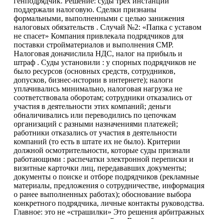
генподрядчик. Решение: суды трёх инстанций
поддержали налоговую. Сделки признаны
формальными, выполненными с целью занижения
налоговых обязательств . Случай №2: «Папка с уставом
не спасет» Компания привлекала подрядчиков для
поставки стройматериалов и выполнения СМР.
Налоговая доначислила НДС, налог на прибыль и
штраф . Суды установили : у спорных подрядчиков не
было ресурсов (основных средств, сотрудников,
допусков, бизнес-истории в интернете); налоги
уплачивались минимально, налоговая нагрузка не
соответствовала оборотам; сотрудники отказались от
участия в деятельности этих компаний; деньги
обналичивались или переводились по цепочкам
организаций с разными назначениями платежей;
работники отказались от участия в деятельности
компаний (то есть в штате их не было). Критерии
должной осмотрительности, которые суды признали
работающими : распечатки электронной переписки и
визитные карточки лиц, передававших документы;
документы о поиске и отборе подрядчиков (рекламные
материалы, предложения о сотрудничестве, информация
о ранее выполненных работах); обоснование выбора
конкретного подрядчика, личные контакты руководства.
Главное: это не «страшилки» Это решения арбитражных