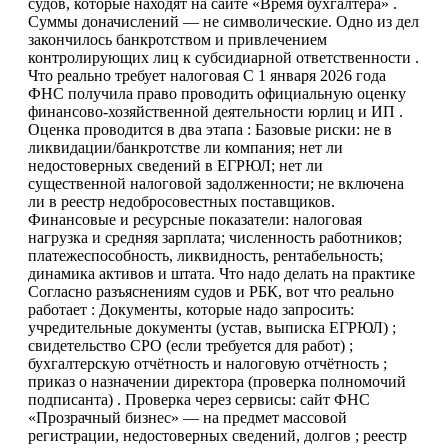
судов, которые находят на сайте «Время бухгалтера» .
Суммы доначислений — не символические. Одно из дел
закончилось банкротством и привлечением
контролирующих лиц к субсидиарной ответственности .
Что реально требует налоговая С 1 января 2026 года
ФНС получила право проводить официальную оценку
финансово-хозяйственной деятельности юрлиц и ИП .
Оценка проводится в два этапа : Базовые риски: не в
ликвидации/банкротстве ли компания; нет ли
недостоверных сведений в ЕГРЮЛ; нет ли
существенной налоговой задолженности; не включена
ли в реестр недобросовестных поставщиков.
Финансовые и ресурсные показатели: налоговая
нагрузка и средняя зарплата; численность работников;
платежеспособность, ликвидность, рентабельность;
динамика активов и штата. Что надо делать на практике
Согласно разъяснениям судов и РБК, вот что реально
работает : Документы, которые надо запросить:
учредительные документы (устав, выписка ЕГРЮЛ) ;
свидетельство СРО (если требуется для работ) ;
бухгалтерскую отчётность и налоговую отчётность ;
приказ о назначении директора (проверка полномочий
подписанта) . Проверка через сервисы: сайт ФНС
«Прозрачный бизнес» — на предмет массовой
регистрации, недостоверных сведений, долгов ; реестр