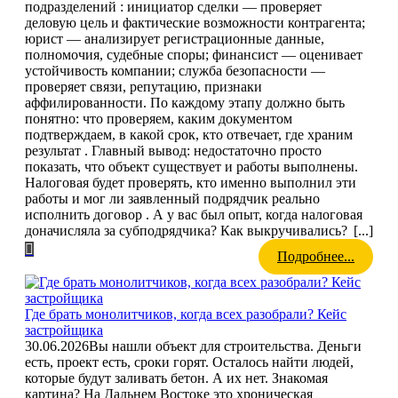
подразделений : инициатор сделки — проверяет
деловую цель и фактические возможности контрагента;
юрист — анализирует регистрационные данные,
полномочия, судебные споры; финансист — оценивает
устойчивость компании; служба безопасности —
проверяет связи, репутацию, признаки
аффилированности. По каждому этапу должно быть
понятно: что проверяем, каким документом
подтверждаем, в какой срок, кто отвечает, где храним
результат . Главный вывод: недостаточно просто
показать, что объект существует и работы выполнены.
Налоговая будет проверять, кто именно выполнил эти
работы и мог ли заявленный подрядчик реально
исполнить договор . А у вас был опыт, когда налоговая
доначисляла за субподрядчика? Как выкручивались?
[...]
Подробнее...
Где брать монолитчиков, когда всех разобрали? Кейс
застройщика
30.06.2026
Вы нашли объект для строительства. Деньги
есть, проект есть, сроки горят. Осталось найти людей,
которые будут заливать бетон. А их нет. Знакомая
картина? На Дальнем Востоке это хроническая