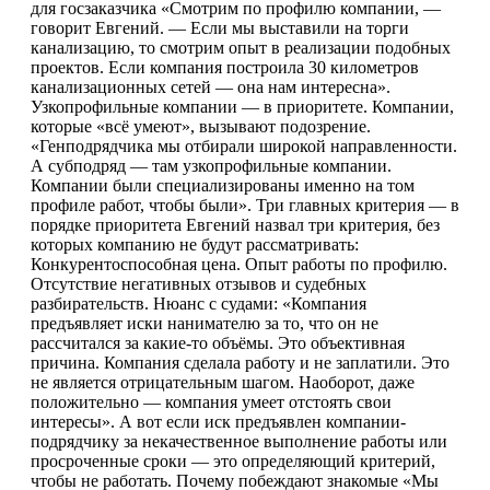
для госзаказчика «Смотрим по профилю компании, —
говорит Евгений. — Если мы выставили на торги
канализацию, то смотрим опыт в реализации подобных
проектов. Если компания построила 30 километров
канализационных сетей — она нам интересна».
Узкопрофильные компании — в приоритете. Компании,
которые «всё умеют», вызывают подозрение.
«Генподрядчика мы отбирали широкой направленности.
А субподряд — там узкопрофильные компании.
Компании были специализированы именно на том
профиле работ, чтобы были». Три главных критерия — в
порядке приоритета Евгений назвал три критерия, без
которых компанию не будут рассматривать:
Конкурентоспособная цена. Опыт работы по профилю.
Отсутствие негативных отзывов и судебных
разбирательств. Нюанс с судами: «Компания
предъявляет иски нанимателю за то, что он не
рассчитался за какие-то объёмы. Это объективная
причина. Компания сделала работу и не заплатили. Это
не является отрицательным шагом. Наоборот, даже
положительно — компания умеет отстоять свои
интересы». А вот если иск предъявлен компании-
подрядчику за некачественное выполнение работы или
просроченные сроки — это определяющий критерий,
чтобы не работать. Почему побеждают знакомые «Мы