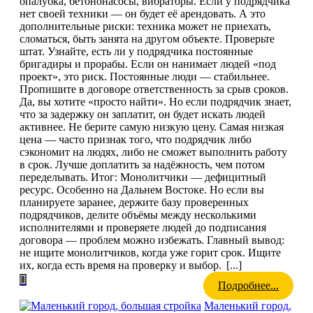
опалубка, бетононасосы, вибраторы. Если у подрядчика
нет своей техники — он будет её арендовать. А это
дополнительные риски: техника может не приехать,
сломаться, быть занята на другом объекте. Проверьте
штат. Узнайте, есть ли у подрядчика постоянные
бригадиры и прорабы. Если он нанимает людей «под
проект», это риск. Постоянные люди — стабильнее.
Пропишите в договоре ответственность за срыв сроков.
Да, вы хотите «просто найти». Но если подрядчик знает,
что за задержку он заплатит, он будет искать людей
активнее. Не берите самую низкую цену. Самая низкая
цена — часто признак того, что подрядчик либо
сэкономит на людях, либо не сможет выполнить работу
в срок. Лучше доплатить за надёжность, чем потом
переделывать. Итог: Монолитчики — дефицитный
ресурс. Особенно на Дальнем Востоке. Но если вы
планируете заранее, держите базу проверенных
подрядчиков, делите объёмы между несколькими
исполнителями и проверяете людей до подписания
договора — проблем можно избежать. Главный вывод:
не ищите монолитчиков, когда уже горит срок. Ищите
их, когда есть время на проверку и выбор.
[...]
Подробнее...
Маленький город,