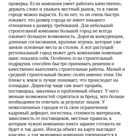
проверка. Если компания умеет работать качественно,
держать слово и уважать местный рынок, то в таком
городе можно вырасти. Если нет, то он очень быстро
покажет, что размер города не имеет никакого
отношения к размеру требований. Для небольшой
строительной компании большой город не всегда
означает большую возможность. Дорогая конкуренция,
длинные согласования, крупные игроки, которые уже
заняли основные места за столом. А вот растущий
региональный город может дать компаниям поменьше
шанс показать себя. Особенно если строительный
подрядчик способен быстро принимать решения и
качественно выполнять строительные работы. Малый и
средний строительный бизнес силён именно этим. Он
ближе к земле и лучше понимает, что происходит на
площадке. Директор чаще сам знает прораба,
поставщика, заказчика и проблемный объект. У него
меньше возможностей спрятаться за бренд, зато больше
необходимости отвечать за результат лицом. У
немиллионных городов есть свои ограничения:
кадровый дефицит, логистика, стоимость материалов,
зависимость от поставщиков, местные правила, к
которым чужую компанию никто заранее готовить не
будет и так далее. Иногда объект на карте выглядит
красиво, а для экономики компании превращается в