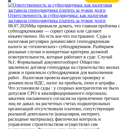
Ответственность за субподрядчика: как налоговая
заставила генподрядчика платить за чужие долги
08.07.2026
Мы привыкли думать, что главная проблема с
субподрядчиками — сорвут сроки или сделают
некачественно. Но есть кое-что пострашнее. Суды и
налоговая регулярно доначисляют генподрядчикам
налоги за «технических» субподрядчиков. Разбираем
реальные случаи и конкретные критерии должной
осмотрительности, которые работают в суде. Случай
№1: Формальный документооборот Общество
заключило договор генподряда на строительство жилых
домов и привлекло субподрядчиков для выполнения
работ . Налоговая провела выездную проверку и
доначислила НДС, налог на прибыль, пени и штрафы .
Что установили суды : у спорных контрагентов не было
допусков СРО и квалифицированного персонала;
заказчик письменного согласия на привлечение третьих
лиц не давал; на расчетных счетах подконтрольных
организаций отсутствовали платежи, сопутствующие
реальной деятельности (канцелярия, интернет,
расходные материалы); фактически контроль и
управление строительством осуществлял сам