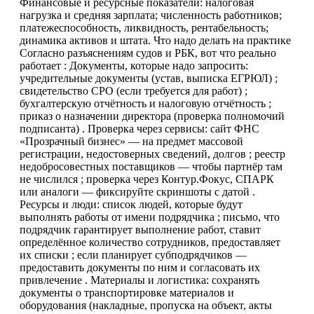
Финансовые и ресурсные показатели: налоговая
нагрузка и средняя зарплата; численность работников;
платежеспособность, ликвидность, рентабельность;
динамика активов и штата. Что надо делать на практике
Согласно разъяснениям судов и РБК, вот что реально
работает : Документы, которые надо запросить:
учредительные документы (устав, выписка ЕГРЮЛ) ;
свидетельство СРО (если требуется для работ) ;
бухгалтерскую отчётность и налоговую отчётность ;
приказ о назначении директора (проверка полномочий
подписанта) . Проверка через сервисы: сайт ФНС
«Прозрачный бизнес» — на предмет массовой
регистрации, недостоверных сведений, долгов ; реестр
недобросовестных поставщиков — чтобы партнёр там
не числился ; проверка через Контур.Фокус, СПАРК
или аналоги — фиксируйте скриншоты с датой .
Ресурсы и люди: список людей, которые будут
выполнять работы от имени подрядчика ; письмо, что
подрядчик гарантирует выполнение работ, ставит
определённое количество сотрудников, предоставляет
их списки ; если планирует субподрядчиков —
предоставить документы по ним и согласовать их
привлечение . Материалы и логистика: сохранять
документы о транспортировке материалов и
оборудования (накладные, пропуска на объект, акты