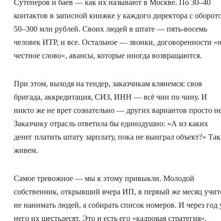
Сутенеров и баев — как их называют в Москве. По 30–40
контактов в записной книжке у каждого директора с оборот
50–300 млн рублей. Своих людей в штате — пять-восемь
человек ИТР, и все. Остальное — звонки, договоренности «
честное слово», авансы, которые иногда возвращаются.
При этом, выходя на тендер, заказчикам клянемся: своя
бригада, аккредитация, СИЗ, ИНН — всё чин по чину. И
никто же не врет сознательно — других вариантов просто не
Заказчику отрасль ответила бы единодушно: «А из каких
денег платить штату зарплату, пока не выиграл объект?» Так
живем.
Самое тревожное — мы к этому привыкли. Молодой
собственник, открывший вчера ИП, в первый же месяц учит
не нанимать людей, а собирать список номеров. И через год 
него их шестьдесят. Это и есть его «кадровая стратегия».