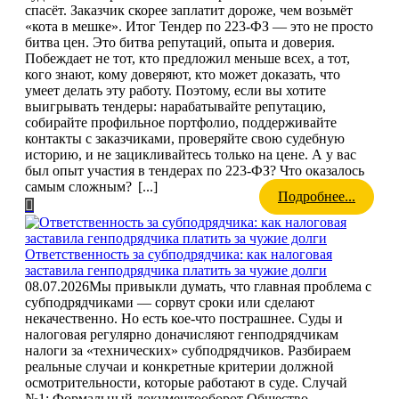
спасёт. Заказчик скорее заплатит дороже, чем возьмёт
«кота в мешке». Итог Тендер по 223-ФЗ — это не просто
битва цен. Это битва репутаций, опыта и доверия.
Побеждает не тот, кто предложил меньше всех, а тот,
кого знают, кому доверяют, кто может доказать, что
умеет делать эту работу. Поэтому, если вы хотите
выигрывать тендеры: нарабатывайте репутацию,
собирайте профильное портфолио, поддерживайте
контакты с заказчиками, проверяйте свою судебную
историю, и не зацикливайтесь только на цене. А у вас
был опыт участия в тендерах по 223-ФЗ? Что оказалось
самым сложным?
[...]
Подробнее...
Ответственность за субподрядчика: как налоговая
заставила генподрядчика платить за чужие долги
08.07.2026
Мы привыкли думать, что главная проблема с
субподрядчиками — сорвут сроки или сделают
некачественно. Но есть кое-что пострашнее. Суды и
налоговая регулярно доначисляют генподрядчикам
налоги за «технических» субподрядчиков. Разбираем
реальные случаи и конкретные критерии должной
осмотрительности, которые работают в суде. Случай
№1: Формальный документооборот Общество