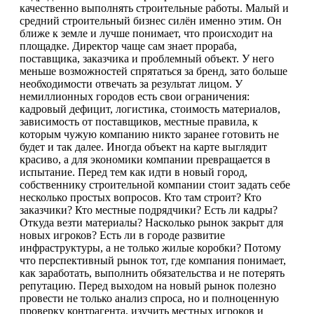
качественно выполнять строительные работы. Малый и
средний строительный бизнес силён именно этим. Он
ближе к земле и лучше понимает, что происходит на
площадке. Директор чаще сам знает прораба,
поставщика, заказчика и проблемный объект. У него
меньше возможностей спрятаться за бренд, зато больше
необходимости отвечать за результат лицом. У
немиллионных городов есть свои ограничения:
кадровый дефицит, логистика, стоимость материалов,
зависимость от поставщиков, местные правила, к
которым чужую компанию никто заранее готовить не
будет и так далее. Иногда объект на карте выглядит
красиво, а для экономики компании превращается в
испытание. Перед тем как идти в новый город,
собственнику строительной компании стоит задать себе
несколько простых вопросов. Кто там строит? Кто
заказчики? Кто местные подрядчики? Есть ли кадры?
Откуда везти материалы? Насколько рынок закрыт для
новых игроков? Есть ли в городе развитие
инфраструктуры, а не только жилые коробки? Потому
что перспективный рынок тот, где компания понимает,
как заработать, выполнить обязательства и не потерять
репутацию. Перед выходом на новый рынок полезно
провести не только анализ спроса, но и полноценную
проверку контрагента, изучить местных игроков и