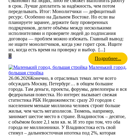
сэкономит на людях, либо не сможет выполнить работу
в срок. Лучше доплатить за надёжность, чем потом
переделывать. Итог: Монолитчики — дефицитный
ресурс. Особенно на Дальнем Востоке. Но если вы
планируете заранее, держите базу проверенных
подрядчиков, делите объёмы между несколькими
исполнителями и проверяете людей до подписания
договора — проблем можно избежать. Главный вывод:
не ищите монолитчиков, когда уже горит срок. Ищите
их, когда есть время на проверку и выбор.
[...]
Подробнее...
Маленький город,
большая стройка
26.06.2026
Конечно, в отраслевых темах легче всего
обсуждать Москву, Петербург… в общем большие
города. Там деньги, проекты, форумы, девелоперы и вся
федеральная повестка. Но интерес вызывает свежая
статистика РБК Недвижимости: сразу 20 городов с
населением меньше миллиона человек строят больше
жилья, чем часть мегаполисов. Тюмень, например,
занимает шестое место в стране. Владивосток – десятое,
с объёмом более 2,1 млн кв. м. И это при том, что оба
города не миллионники. У Владивостока есть свой
стимул – дальневосточная ипотека под 2%, которая