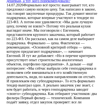
дешёвый, а тот, кого порекомендовали?
14.07.2026
Формально всё просто: выигрывает тот, кто
предложил самую низкую цену. Так написано в законе,
так говорят закупочные процедуры. Так думают многие
подрядчики, которые впервые участвуют в тендере по
223-ФЗ. А потом они удивляются: «Мы дали лучшую
цену, почему не взяли?» Потому что реальная кухня
выглядит иначе. Мы поговорили с Евгением,
представителем крупного заказчика, который работает
по 223-ФЗ. Он рассказал, как на самом деле выбирают
подрядчика. Формально — цена. Фактически —
рекомендации. «Основной критерий отбора — цена,
которую предлагают подрядчики», — начинает
Евгений. И тут же добавляет: «Но в перечне критериев
присутствует опыт строительства аналогичных
объектов, портфолио предприятия». А дальше — ещё
интереснее: «Мы сейчас выбрали себе генподрядчика и
позволяем себе вмешиваться в его хозяйственную
деятельность, видя, по каким направлениям он отстаёт.
И привлекаем ему субподрядчика». То есть формально
тендер выиграл один. А реально заказчик уже знает, с
кем будет работать, и через генподрядчика заводит
«своего» субподрядчика. Как отбирают участников: два
фильтра Первый фильтр — технический. Компания
подаёт заявку, отдел закупок проверяет: все ли