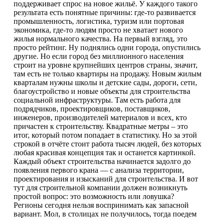
поддерживает спрос на новое жильё. У каждого такого
результата есть понятные причины: где-то развивается
промышленность, логистика, туризм или портовая
экономика, где-то людям просто не хватает нового
жилья нормального качества. На первый взгляд, это
просто рейтинг. Ну поднялись одни города, опустились
другие. Но если город без миллионного населения
строит на уровне крупнейших центров страны, значит,
там есть не только квартиры на продажу. Новым жилым
кварталам нужны школы и детские сады, дороги, сети,
благоустройство и новые объекты для строительства
социальной инфраструктуры. Там есть работа для
подрядчиков, проектировщиков, поставщиков,
инженеров, производителей материалов и всех, кто
причастен к строительству. Квадратные метры – это
итог, который потом попадает в статистику. Но за этой
строкой в отчёте стоит работа тысяч людей, без которых
любая красивая концепция так и останется картинкой.
Каждый объект строительства начинается задолго до
появления первого крана — с анализа территории,
проектирования и изысканий для строительства. И вот
тут для строительной компании должен возникнуть
простой вопрос: это возможность или ловушка?
Регионы сегодня нельзя воспринимать как запасной
вариант. Мол, в столицах не получилось, тогда поедем