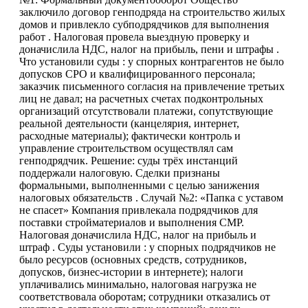
заключило договор генподряда на строительство жилых
домов и привлекло субподрядчиков для выполнения
работ . Налоговая провела выездную проверку и
доначислила НДС, налог на прибыль, пени и штрафы .
Что установили суды : у спорных контрагентов не было
допусков СРО и квалифицированного персонала;
заказчик письменного согласия на привлечение третьих
лиц не давал; на расчетных счетах подконтрольных
организаций отсутствовали платежи, сопутствующие
реальной деятельности (канцелярия, интернет,
расходные материалы); фактически контроль и
управление строительством осуществлял сам
генподрядчик. Решение: суды трёх инстанций
поддержали налоговую. Сделки признаны
формальными, выполненными с целью занижения
налоговых обязательств . Случай №2: «Папка с уставом
не спасет» Компания привлекала подрядчиков для
поставки стройматериалов и выполнения СМР.
Налоговая доначислила НДС, налог на прибыль и
штраф . Суды установили : у спорных подрядчиков не
было ресурсов (основных средств, сотрудников,
допусков, бизнес-истории в интернете); налоги
уплачивались минимально, налоговая нагрузка не
соответствовала оборотам; сотрудники отказались от