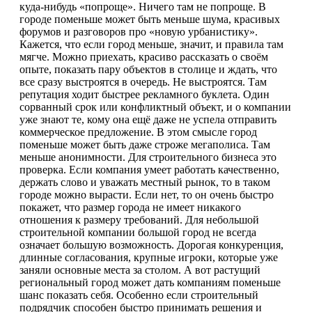
куда-нибудь «попроще». Ничего там не попроще. В
городе поменьше может быть меньше шума, красивых
форумов и разговоров про «новую урбанистику».
Кажется, что если город меньше, значит, и правила там
мягче. Можно приехать, красиво рассказать о своём
опыте, показать пару объектов в столице и ждать, что
все сразу выстроятся в очередь. Не выстроятся. Там
репутация ходит быстрее рекламного буклета. Один
сорванный срок или конфликтный объект, и о компании
уже знают те, кому она ещё даже не успела отправить
коммерческое предложение. В этом смысле город
поменьше может быть даже строже мегаполиса. Там
меньше анонимности. Для строительного бизнеса это
проверка. Если компания умеет работать качественно,
держать слово и уважать местный рынок, то в таком
городе можно вырасти. Если нет, то он очень быстро
покажет, что размер города не имеет никакого
отношения к размеру требований. Для небольшой
строительной компании большой город не всегда
означает большую возможность. Дорогая конкуренция,
длинные согласования, крупные игроки, которые уже
заняли основные места за столом. А вот растущий
региональный город может дать компаниям поменьше
шанс показать себя. Особенно если строительный
подрядчик способен быстро принимать решения и