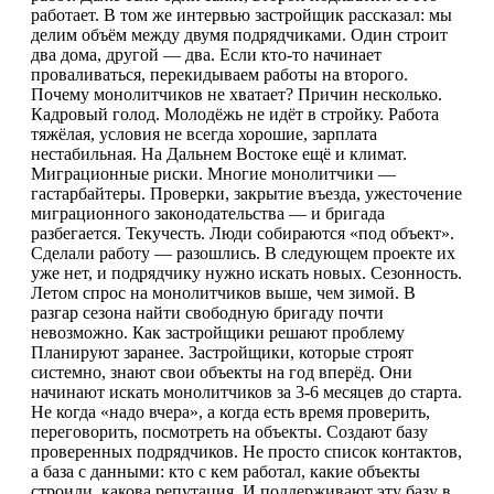
работает. В том же интервью застройщик рассказал: мы
делим объём между двумя подрядчиками. Один строит
два дома, другой — два. Если кто-то начинает
проваливаться, перекидываем работы на второго.
Почему монолитчиков не хватает? Причин несколько.
Кадровый голод. Молодёжь не идёт в стройку. Работа
тяжёлая, условия не всегда хорошие, зарплата
нестабильная. На Дальнем Востоке ещё и климат.
Миграционные риски. Многие монолитчики —
гастарбайтеры. Проверки, закрытие въезда, ужесточение
миграционного законодательства — и бригада
разбегается. Текучесть. Люди собираются «под объект».
Сделали работу — разошлись. В следующем проекте их
уже нет, и подрядчику нужно искать новых. Сезонность.
Летом спрос на монолитчиков выше, чем зимой. В
разгар сезона найти свободную бригаду почти
невозможно. Как застройщики решают проблему
Планируют заранее. Застройщики, которые строят
системно, знают свои объекты на год вперёд. Они
начинают искать монолитчиков за 3-6 месяцев до старта.
Не когда «надо вчера», а когда есть время проверить,
переговорить, посмотреть на объекты. Создают базу
проверенных подрядчиков. Не просто список контактов,
а база с данными: кто с кем работал, какие объекты
строили, какова репутация. И поддерживают эту базу в