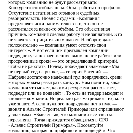
которых компанию не будут рассматривать:
Конкурентоспособная цена. Опыт работы по профилю.
Отсутствие негативных отзывов и судебных
разбирательств. Нюанс с судами: «Компания
предъявляет иски нанимателю за то, что он не
рассчитался за какие-то объёмы. Это объективная
причина. Компания сделала работу и не заплатили. Это
не является отрицательным шагом. Наоборот, даже
положительно — компания умеет отстоять свои
интересы». А вот если иск предъявлен компании-
подрядчику за некачественное выполнение работы или
просроченные сроки — это определяющий критерий,
чтобы не работать. Почему побеждают знакомые «Мы
не первый год на рынке, — говорит Евгений. —
Набрали достаточно надёжный пул подрядчиков, среди
которых можем разыграть конкурс. Нам понятно, какая
компания что может, какими ресурсами располагает,
подведёт или не подведёт». То есть на тендер выходят и
«новые» компании. Но реально рассматривают тех, кого
уже знают. А если нужного подрядчика нет в пуле —
звонят в Альянс Строителей Приморья или спрашивают
у знакомых. «Бывает так, что компании все заняты-
перезаняты. Тогда приходится обращаться в СРО
«Альянс Строителей Приморья». Посоветуйте
компанию, которая по профилю и не подведёт». Что