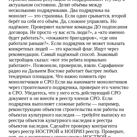
актуальном состоянии. Делят объёмы между
несколькими подрядчиками. Два подрядчика на
монолит — это страховка. Если один срывается, второй
берёт на себя его объём. Да, сложнее управлять. Но
надёжнее. Проверяют наличие команды ДО подписания
договора. Не просто «у вас есть люди?», а «кто именно
будет работать?», «покажите бригадиров», «где они
работали раньше?». Если подрядчик не может показать
конкретных людей — это красный флаг. Ищут через
рекомендации. Самый надёжный способ. Знакомый
застройщик сказал: «вот эти ребята нормально
работают». Позвонили, проверили, взяли. Сарафанное
радио на Дальнем Востоке работает быстрее любых
тендерных площадок. Что важно помнить про
монолитчиков и СРО Если вы нанимаете монолитчиков
через строительного подрядчика, проверьте его членство
в СРО. Убедитесь, что у него есть действующий СРО
документ и он внесён в реестр членов СРО. Если
подрядчик выполняет сложные работы — например,
реконструкцию объектов строительства или работы на
объектах культурного наследия — требуйте выписку из
реестра объектов культурного наследия и реестра
объектов наследия. Сделайте проверку контрагента
через реестр НОСТРОЙ и НОПРИЗ реестр. Проверьте,
есть ли у подрядчика специалисты НОСТРОЙ и