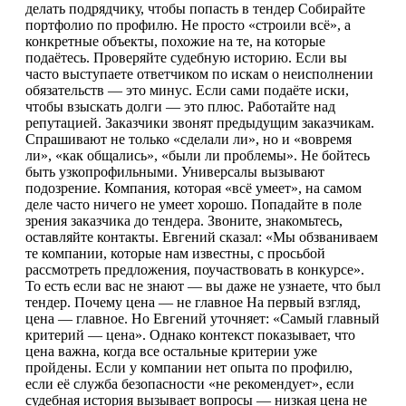
делать подрядчику, чтобы попасть в тендер Собирайте
портфолио по профилю. Не просто «строили всё», а
конкретные объекты, похожие на те, на которые
подаётесь. Проверяйте судебную историю. Если вы
часто выступаете ответчиком по искам о неисполнении
обязательств — это минус. Если сами подаёте иски,
чтобы взыскать долги — это плюс. Работайте над
репутацией. Заказчики звонят предыдущим заказчикам.
Спрашивают не только «сделали ли», но и «вовремя
ли», «как общались», «были ли проблемы». Не бойтесь
быть узкопрофильными. Универсалы вызывают
подозрение. Компания, которая «всё умеет», на самом
деле часто ничего не умеет хорошо. Попадайте в поле
зрения заказчика до тендера. Звоните, знакомьтесь,
оставляйте контакты. Евгений сказал: «Мы обзваниваем
те компании, которые нам известны, с просьбой
рассмотреть предложения, поучаствовать в конкурсе».
То есть если вас не знают — вы даже не узнаете, что был
тендер. Почему цена — не главное На первый взгляд,
цена — главное. Но Евгений уточняет: «Самый главный
критерий — цена». Однако контекст показывает, что
цена важна, когда все остальные критерии уже
пройдены. Если у компании нет опыта по профилю,
если её служба безопасности «не рекомендует», если
судебная история вызывает вопросы — низкая цена не