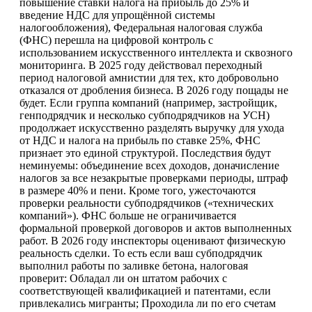
повышение ставки налога на прибыль до 25% и
введение НДС для упрощённой системы
налогообложения), Федеральная налоговая служба
(ФНС) перешла на цифровой контроль с
использованием искусственного интеллекта и сквозного
мониторинга. В 2025 году действовал переходный
период налоговой амнистии для тех, кто добровольно
отказался от дробления бизнеса. В 2026 году пощады не
будет. Если группа компаний (например, застройщик,
генподрядчик и несколько субподрядчиков на УСН)
продолжает искусственно разделять выручку для ухода
от НДС и налога на прибыль по ставке 25%, ФНС
признает это единой структурой. Последствия будут
неминуемы: объединение всех доходов, доначисление
налогов за все незакрытые проверками периоды, штраф
в размере 40% и пени. Кроме того, ужесточаются
проверки реальности субподрядчиков («технических
компаний»). ФНС больше не ограничивается
формальной проверкой договоров и актов выполненных
работ. В 2026 году инспекторы оценивают физическую
реальность сделки. То есть если ваш субподрядчик
выполнил работы по заливке бетона, налоговая
проверит: Обладал ли он штатом рабочих с
соответствующей квалификацией и патентами, если
привлекались мигранты; Проходила ли по его счетам