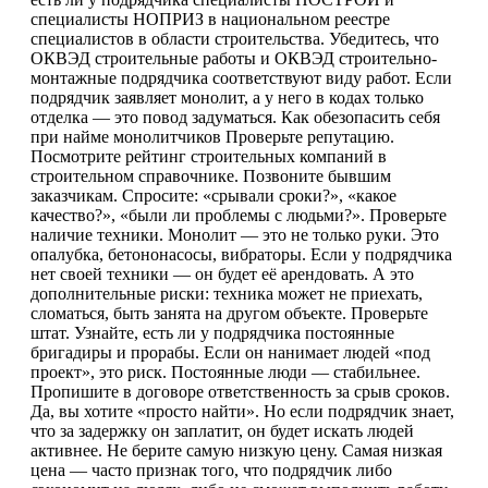
специалисты НОПРИЗ в национальном реестре
специалистов в области строительства. Убедитесь, что
ОКВЭД строительные работы и ОКВЭД строительно-
монтажные подрядчика соответствуют виду работ. Если
подрядчик заявляет монолит, а у него в кодах только
отделка — это повод задуматься. Как обезопасить себя
при найме монолитчиков Проверьте репутацию.
Посмотрите рейтинг строительных компаний в
строительном справочнике. Позвоните бывшим
заказчикам. Спросите: «срывали сроки?», «какое
качество?», «были ли проблемы с людьми?». Проверьте
наличие техники. Монолит — это не только руки. Это
опалубка, бетононасосы, вибраторы. Если у подрядчика
нет своей техники — он будет её арендовать. А это
дополнительные риски: техника может не приехать,
сломаться, быть занята на другом объекте. Проверьте
штат. Узнайте, есть ли у подрядчика постоянные
бригадиры и прорабы. Если он нанимает людей «под
проект», это риск. Постоянные люди — стабильнее.
Пропишите в договоре ответственность за срыв сроков.
Да, вы хотите «просто найти». Но если подрядчик знает,
что за задержку он заплатит, он будет искать людей
активнее. Не берите самую низкую цену. Самая низкая
цена — часто признак того, что подрядчик либо