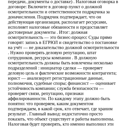
передачи, документы о доставке) . Налоговая оговорка в
договоре: Включите в договор пункт о должной
осмотрительности и ответственности подрядчика за
доначисления. Подрядчик подтверждает, что он
действующая организация, располагает ресурсами,
исполняет налоговые обязанности и предоставляет
достоверные документы . Итог: должная
осмотрительность — это бизнес-процесс Суды прямо
говорят: запись в ЕГРЮЛ и свидетельство о постановке
на учёт — не доказательство должной осмотрительности
. Нужно проверять деловую репутацию, штат
сотрудников, ресурсы компании . В должную
осмотрительность должны быть вовлечены несколько
подразделений : инициатор сделки — проверяет
деловую цель и фактические возможности контрагента;
юрист — анализирует регистрационные данные,
полномочия, судебные споры; финансист — оценивает
устойчивость компании; служба безопасности —
проверяет связи, репутацию, признаки
аффилированности. По каждому этапу должно быть
понятно: что проверяем, каким документом
подтверждаем, в какой срок, кто отвечает, где храним
результат . Главный вывод: недостаточно просто
показать, что объект существует и работы выполнены.
Налоговая будет проверять, кто именно выполнил эти