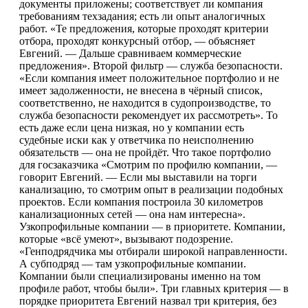
документы приложены; соответствует ли компания
требованиям техзадания; есть ли опыт аналогичных
работ. «Те предложения, которые проходят критерии
отбора, проходят конкурсный отбор, — объясняет
Евгений. — Дальше сравниваем коммерческие
предложения». Второй фильтр — служба безопасности.
«Если компания имеет положительное портфолио и не
имеет задолженности, не внесена в чёрный список,
соответственно, не находится в судопроизводстве, то
служба безопасности рекомендует их рассмотреть». То
есть даже если цена низкая, но у компании есть
судебные иски как у ответчика по неисполнению
обязательств — она не пройдёт. Что такое портфолио
для госзаказчика «Смотрим по профилю компании, —
говорит Евгений. — Если мы выставили на торги
канализацию, то смотрим опыт в реализации подобных
проектов. Если компания построила 30 километров
канализационных сетей — она нам интересна».
Узкопрофильные компании — в приоритете. Компании,
которые «всё умеют», вызывают подозрение.
«Генподрядчика мы отбирали широкой направленности.
А субподряд — там узкопрофильные компании.
Компании были специализированы именно на том
профиле работ, чтобы были». Три главных критерия — в
порядке приоритета Евгений назвал три критерия, без