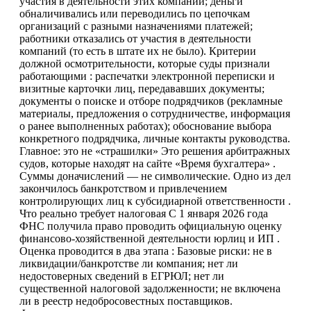
участия в деятельности этих компаний; деньги
обналичивались или переводились по цепочкам
организаций с разными назначениями платежей;
работники отказались от участия в деятельности
компаний (то есть в штате их не было). Критерии
должной осмотрительности, которые суды признали
работающими : распечатки электронной переписки и
визитные карточки лиц, передававших документы;
документы о поиске и отборе подрядчиков (рекламные
материалы, предложения о сотрудничестве, информация
о ранее выполненных работах); обоснование выбора
конкретного подрядчика, личные контакты руководства.
Главное: это не «страшилки» Это решения арбитражных
судов, которые находят на сайте «Время бухгалтера» .
Суммы доначислений — не символические. Одно из дел
закончилось банкротством и привлечением
контролирующих лиц к субсидиарной ответственности .
Что реально требует налоговая С 1 января 2026 года
ФНС получила право проводить официальную оценку
финансово-хозяйственной деятельности юрлиц и ИП .
Оценка проводится в два этапа : Базовые риски: не в
ликвидации/банкротстве ли компания; нет ли
недостоверных сведений в ЕГРЮЛ; нет ли
существенной налоговой задолженности; не включена
ли в реестр недобросовестных поставщиков.