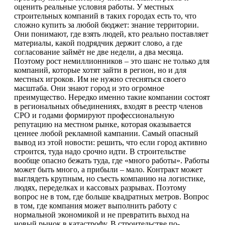
оценить реальные условия работы. У местных
строительных компаний в таких городах есть то, что
сложно купить за любой бюджет: знание территории.
Они понимают, где взять людей, кто реально поставляет
материалы, какой подрядчик держит слово, а где
согласование займёт не две недели, а два месяца.
Поэтому рост немиллионников – это шанс не только для
компаний, которые хотят зайти в регион, но и для
местных игроков. Им не нужно стесняться своего
масштаба. Они знают город и это огромное
преимущество. Нередко именно такие компании состоят
в региональных объединениях, входят в реестр членов
СРО и годами формируют профессиональную
репутацию на местном рынке, которая оказывается
ценнее любой рекламной кампании. Самый опасный
вывод из этой новости: решить, что если город активно
строится, туда надо срочно идти. В строительстве
вообще опасно бежать туда, где «много работы». Работы
может быть много, а прибыли – мало. Контракт может
выглядеть крупным, но съесть компанию на логистике,
людях, переделках и кассовых разрывах. Поэтому
вопрос не в том, где больше квадратных метров. Вопрос
в том, где компания может выполнить работу с
нормальной экономикой и не превратить выход на
новый рынок в катастрофу. В строительстве по-