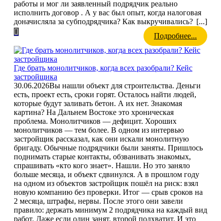
работы и мог ли заявленный подрядчик реально
исполнить договор . А у вас был опыт, когда налоговая
доначисляла за субподрядчика? Как выкручивались?
[...]
Подробнее...
Где брать монолитчиков, когда всех разобрали? Кейс
застройщика
30.06.2026
Вы нашли объект для строительства. Деньги
есть, проект есть, сроки горят. Осталось найти людей,
которые будут заливать бетон. А их нет. Знакомая
картина? На Дальнем Востоке это хроническая
проблема. Монолитчиков — дефицит. Хороших
монолитчиков — тем более. В одном из интервью
застройщик рассказал, как они искали монолитную
бригаду. Обычные подрядчики были заняты. Пришлось
поднимать старые контакты, обзванивать знакомых,
спрашивать «кто кого знает». Нашли. Но это заняло
больше месяца, и объект сдвинулся. А в прошлом году
на одном из объектов застройщик пошёл на риск: взял
новую компанию без проверки. Итог — срыв сроков на
2 месяца, штрафы, нервы. После этого они завели
правило: держать минимум 2 подрядчика на каждый вид
работ. Даже если один занят, второй подхватит. И это