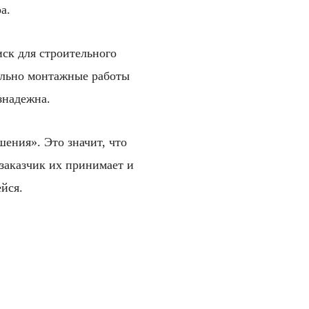
а.
иск для строительного
тельно монтажные работы
знадежна.
ения». Это значит, что
 заказчик их принимает и
йся.