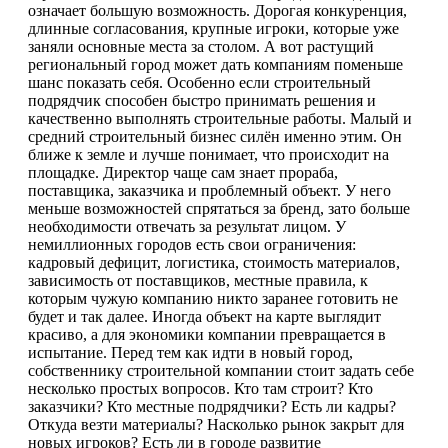
означает большую возможность. Дорогая конкуренция,
длинные согласования, крупные игроки, которые уже
заняли основные места за столом. А вот растущий
региональный город может дать компаниям поменьше
шанс показать себя. Особенно если строительный
подрядчик способен быстро принимать решения и
качественно выполнять строительные работы. Малый и
средний строительный бизнес силён именно этим. Он
ближе к земле и лучше понимает, что происходит на
площадке. Директор чаще сам знает прораба,
поставщика, заказчика и проблемный объект. У него
меньше возможностей спрятаться за бренд, зато больше
необходимости отвечать за результат лицом. У
немиллионных городов есть свои ограничения:
кадровый дефицит, логистика, стоимость материалов,
зависимость от поставщиков, местные правила, к
которым чужую компанию никто заранее готовить не
будет и так далее. Иногда объект на карте выглядит
красиво, а для экономики компании превращается в
испытание. Перед тем как идти в новый город,
собственнику строительной компании стоит задать себе
несколько простых вопросов. Кто там строит? Кто
заказчики? Кто местные подрядчики? Есть ли кадры?
Откуда везти материалы? Насколько рынок закрыт для
новых игроков? Есть ли в городе развитие