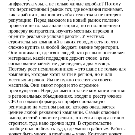
инфраструктуры, а не только жилые коробки? Потому
что перспективный рынок тот, где компания понимает,
как заработать, выполнить обязательства и не потерять
репутацию. Перед выходом на новый рынок полезно
провести не только анализ спроса, но и полноценную
проверку контрагента, изучить местных игроков и
оценить реальные условия работы. У местных
строительных компаний в таких городах есть то, что
сложно купить за любой бюджет: знание территории.
Они понимают, где взять людей, кто реально поставляет
материалы, какой подрядчик держит слово, а где
согласование займёт не две недели, а два месяца.
Поэтому рост немиллионников – это шанс не только для
компаний, которые хотят зайти в регион, но и для
местных игроков. Им не нужно стесняться своего
масштаба. Они знают город и это огромное
преимущество. Нередко именно такие компании состоят
в региональных объединениях, входят в реестр членов
СРО и годами формируют профессиональную
репутацию на местном рынке, которая оказывается
ценнее любой рекламной кампании. Самый опасный
вывод из этой новости: решить, что если город активно
строится, туда надо срочно идти. В строительстве
вообще опасно бежать туда, где «много работы». Работы
может быть много, а прибыли – мало. Контракт может