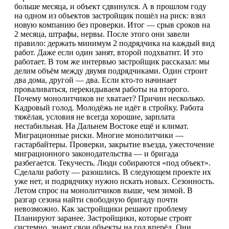
больше месяца, и объект сдвинулся. А в прошлом году
на одном из объектов застройщик пошёл на риск: взял
новую компанию без проверки. Итог — срыв сроков на
2 месяца, штрафы, нервы. После этого они завели
правило: держать минимум 2 подрядчика на каждый вид
работ. Даже если один занят, второй подхватит. И это
работает. В том же интервью застройщик рассказал: мы
делим объём между двумя подрядчиками. Один строит
два дома, другой — два. Если кто-то начинает
проваливаться, перекидываем работы на второго.
Почему монолитчиков не хватает? Причин несколько.
Кадровый голод. Молодёжь не идёт в стройку. Работа
тяжёлая, условия не всегда хорошие, зарплата
нестабильная. На Дальнем Востоке ещё и климат.
Миграционные риски. Многие монолитчики —
гастарбайтеры. Проверки, закрытие въезда, ужесточение
миграционного законодательства — и бригада
разбегается. Текучесть. Люди собираются «под объект».
Сделали работу — разошлись. В следующем проекте их
уже нет, и подрядчику нужно искать новых. Сезонность.
Летом спрос на монолитчиков выше, чем зимой. В
разгар сезона найти свободную бригаду почти
невозможно. Как застройщики решают проблему
Планируют заранее. Застройщики, которые строят
системно, знают свои объекты на год вперёд. Они