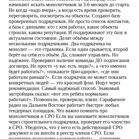
начинают искать монолитчиков за 3-6 месяцев до старта.
Не когда «надо вчера», а когда есть время проверить,
переговорить, посмотреть на объекты. Создают базу
проверенных подрядчиков. Не просто список контактов,
а база с данными: кто с кем работал, какие объекты
строили, какова репутация. И поддерживают эту базу в
актуальном состоянии. Делят объёмы между
несколькими подрядчиками. Два подрядчика на
монолит — это страховка. Если один срывается, второй
берёт на себя его объём. Да, сложнее управлять. Но
надёжнее. Проверяют наличие команды ДО подписания
договора. Не просто «у вас есть люди?», а «кто именно
будет работать?», «покажите бригадиров», «где они
работали раньше?». Если подрядчик не может показать
конкретных людей — это красный флаг. Ищут через
рекомендации. Самый надёжный способ. Знакомый
застройщик сказал: «вот эти ребята нормально
работают». Позвонили, проверили, взяли. Сарафанное
радио на Дальнем Востоке работает быстрее любых
тендерных площадок. Что важно помнить про
монолитчиков и СРО Если вы нанимаете монолитчиков
через строительного подрядчика, проверьте его членство
в СРО. Убедитесь, что у него есть действующий СРО
документ и он внесён в реестр членов СРО. Если
подрядчик выполняет сложные работы — например,