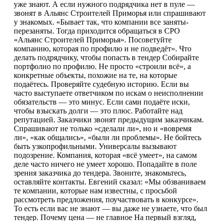
уже знают. А если нужного подрядчика нет в пуле —
звонят в Альянс Строителей Приморья или спрашивают
у знакомых. «Бывает так, что компании все заняты-
перезаняты. Тогда приходится обращаться в СРО
«Альянс Строителей Приморья». Посоветуйте
компанию, которая по профилю и не подведёт». Что
делать подрядчику, чтобы попасть в тендер Собирайте
портфолио по профилю. Не просто «строили всё», а
конкретные объекты, похожие на те, на которые
подаётесь. Проверяйте судебную историю. Если вы
часто выступаете ответчиком по искам о неисполнении
обязательств — это минус. Если сами подаёте иски,
чтобы взыскать долги — это плюс. Работайте над
репутацией. Заказчики звонят предыдущим заказчикам.
Спрашивают не только «сделали ли», но и «вовремя
ли», «как общались», «были ли проблемы». Не бойтесь
быть узкопрофильными. Универсалы вызывают
подозрение. Компания, которая «всё умеет», на самом
деле часто ничего не умеет хорошо. Попадайте в поле
зрения заказчика до тендера. Звоните, знакомьтесь,
оставляйте контакты. Евгений сказал: «Мы обзваниваем
те компании, которые нам известны, с просьбой
рассмотреть предложения, поучаствовать в конкурсе».
То есть если вас не знают — вы даже не узнаете, что был
тендер. Почему цена — не главное На первый взгляд,