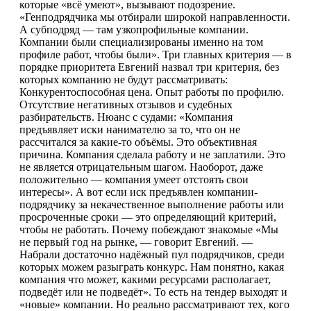
которые «всё умеют», вызывают подозрение.
«Генподрядчика мы отбирали широкой направленности.
А субподряд — там узкопрофильные компании.
Компании были специализированы именно на том
профиле работ, чтобы были». Три главных критерия — в
порядке приоритета Евгений назвал три критерия, без
которых компанию не будут рассматривать:
Конкурентоспособная цена. Опыт работы по профилю.
Отсутствие негативных отзывов и судебных
разбирательств. Нюанс с судами: «Компания
предъявляет иски нанимателю за то, что он не
рассчитался за какие-то объёмы. Это объективная
причина. Компания сделала работу и не заплатили. Это
не является отрицательным шагом. Наоборот, даже
положительно — компания умеет отстоять свои
интересы». А вот если иск предъявлен компании-
подрядчику за некачественное выполнение работы или
просроченные сроки — это определяющий критерий,
чтобы не работать. Почему побеждают знакомые «Мы
не первый год на рынке, — говорит Евгений. —
Набрали достаточно надёжный пул подрядчиков, среди
которых можем разыграть конкурс. Нам понятно, какая
компания что может, какими ресурсами располагает,
подведёт или не подведёт». То есть на тендер выходят и
«новые» компании. Но реально рассматривают тех, кого