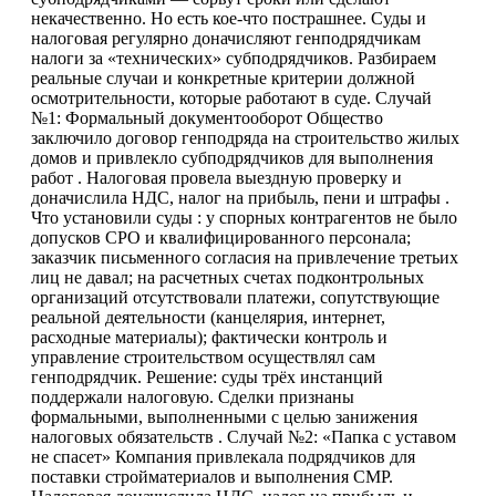
некачественно. Но есть кое-что пострашнее. Суды и
налоговая регулярно доначисляют генподрядчикам
налоги за «технических» субподрядчиков. Разбираем
реальные случаи и конкретные критерии должной
осмотрительности, которые работают в суде. Случай
№1: Формальный документооборот Общество
заключило договор генподряда на строительство жилых
домов и привлекло субподрядчиков для выполнения
работ . Налоговая провела выездную проверку и
доначислила НДС, налог на прибыль, пени и штрафы .
Что установили суды : у спорных контрагентов не было
допусков СРО и квалифицированного персонала;
заказчик письменного согласия на привлечение третьих
лиц не давал; на расчетных счетах подконтрольных
организаций отсутствовали платежи, сопутствующие
реальной деятельности (канцелярия, интернет,
расходные материалы); фактически контроль и
управление строительством осуществлял сам
генподрядчик. Решение: суды трёх инстанций
поддержали налоговую. Сделки признаны
формальными, выполненными с целью занижения
налоговых обязательств . Случай №2: «Папка с уставом
не спасет» Компания привлекала подрядчиков для
поставки стройматериалов и выполнения СМР.