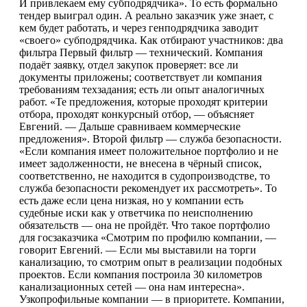
И привлекаем ему субподрядчика». То есть формально
тендер выиграл один. А реально заказчик уже знает, с
кем будет работать, и через генподрядчика заводит
«своего» субподрядчика. Как отбирают участников: два
фильтра Первый фильтр — технический. Компания
подаёт заявку, отдел закупок проверяет: все ли
документы приложены; соответствует ли компания
требованиям техзадания; есть ли опыт аналогичных
работ. «Те предложения, которые проходят критерии
отбора, проходят конкурсный отбор, — объясняет
Евгений. — Дальше сравниваем коммерческие
предложения». Второй фильтр — служба безопасности.
«Если компания имеет положительное портфолио и не
имеет задолженности, не внесена в чёрный список,
соответственно, не находится в судопроизводстве, то
служба безопасности рекомендует их рассмотреть». То
есть даже если цена низкая, но у компании есть
судебные иски как у ответчика по неисполнению
обязательств — она не пройдёт. Что такое портфолио
для госзаказчика «Смотрим по профилю компании, —
говорит Евгений. — Если мы выставили на торги
канализацию, то смотрим опыт в реализации подобных
проектов. Если компания построила 30 километров
канализационных сетей — она нам интересна».
Узкопрофильные компании — в приоритете. Компании,