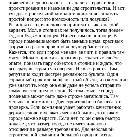
появления первого крана — с анализа территории,
проектирования и изысканий для строительства. И вот
тут для строительной компании должен возникнуть
простой вопрос: это возможность или ловушка?
Регионы сегодня нельзя воспринимать как запасной
вариант. Мол, в столицах не получилось, тогда поедем
куда-нибудь «попроще». Ничего там не попроще. В
городе поменьше может быть меньше шума, красивых
форумов и разговоров про «новую урбанистику».
Кажется, что если город меньше, значит, и правила там
мягче. Можно приехать, красиво рассказать о своём
опыте, показать пару объектов в столице и ждать, что
все сразу выстроятся в очередь. Не выстроятся. Там
репутация ходит быстрее рекламного буклета. Один
сорванный срок или конфликтный объект, и о компании
уже знают те, кому она ещё даже не успела отправить
коммерческое предложение. В этом смысле город
поменьше может быть даже строже мегаполиса. Там
меньше анонимности. Для строительного бизнеса это
проверка. Если компания умеет работать качественно,
держать слово и уважать местный рынок, то в таком
городе можно вырасти. Если нет, то он очень быстро
покажет, что размер города не имеет никакого
отношения к размеру требований. Для небольшой
строительной компании большой город не всегда