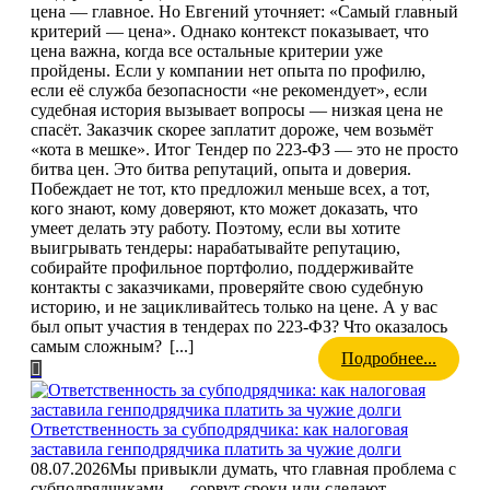
цена — главное. Но Евгений уточняет: «Самый главный
критерий — цена». Однако контекст показывает, что
цена важна, когда все остальные критерии уже
пройдены. Если у компании нет опыта по профилю,
если её служба безопасности «не рекомендует», если
судебная история вызывает вопросы — низкая цена не
спасёт. Заказчик скорее заплатит дороже, чем возьмёт
«кота в мешке». Итог Тендер по 223-ФЗ — это не просто
битва цен. Это битва репутаций, опыта и доверия.
Побеждает не тот, кто предложил меньше всех, а тот,
кого знают, кому доверяют, кто может доказать, что
умеет делать эту работу. Поэтому, если вы хотите
выигрывать тендеры: нарабатывайте репутацию,
собирайте профильное портфолио, поддерживайте
контакты с заказчиками, проверяйте свою судебную
историю, и не зацикливайтесь только на цене. А у вас
был опыт участия в тендерах по 223-ФЗ? Что оказалось
самым сложным?
[...]
Подробнее...
Ответственность за субподрядчика: как налоговая
заставила генподрядчика платить за чужие долги
08.07.2026
Мы привыкли думать, что главная проблема с
субподрядчиками — сорвут сроки или сделают