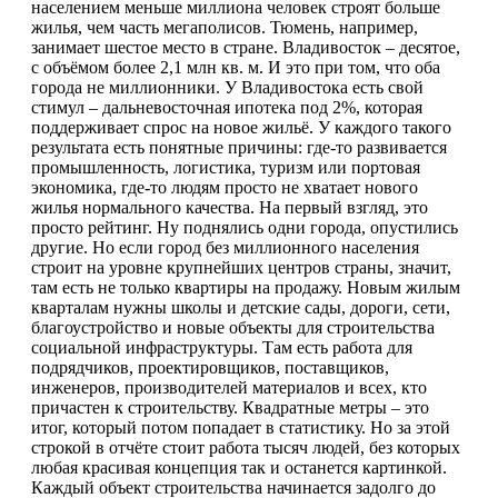
населением меньше миллиона человек строят больше
жилья, чем часть мегаполисов. Тюмень, например,
занимает шестое место в стране. Владивосток – десятое,
с объёмом более 2,1 млн кв. м. И это при том, что оба
города не миллионники. У Владивостока есть свой
стимул – дальневосточная ипотека под 2%, которая
поддерживает спрос на новое жильё. У каждого такого
результата есть понятные причины: где-то развивается
промышленность, логистика, туризм или портовая
экономика, где-то людям просто не хватает нового
жилья нормального качества. На первый взгляд, это
просто рейтинг. Ну поднялись одни города, опустились
другие. Но если город без миллионного населения
строит на уровне крупнейших центров страны, значит,
там есть не только квартиры на продажу. Новым жилым
кварталам нужны школы и детские сады, дороги, сети,
благоустройство и новые объекты для строительства
социальной инфраструктуры. Там есть работа для
подрядчиков, проектировщиков, поставщиков,
инженеров, производителей материалов и всех, кто
причастен к строительству. Квадратные метры – это
итог, который потом попадает в статистику. Но за этой
строкой в отчёте стоит работа тысяч людей, без которых
любая красивая концепция так и останется картинкой.
Каждый объект строительства начинается задолго до