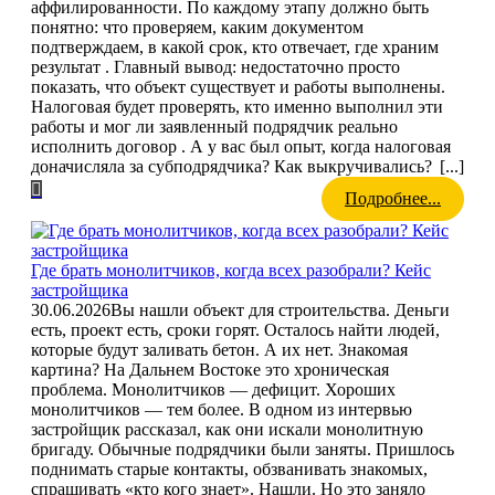
аффилированности. По каждому этапу должно быть
понятно: что проверяем, каким документом
подтверждаем, в какой срок, кто отвечает, где храним
результат . Главный вывод: недостаточно просто
показать, что объект существует и работы выполнены.
Налоговая будет проверять, кто именно выполнил эти
работы и мог ли заявленный подрядчик реально
исполнить договор . А у вас был опыт, когда налоговая
доначисляла за субподрядчика? Как выкручивались?
[...]
Подробнее...
Где брать монолитчиков, когда всех разобрали? Кейс
застройщика
30.06.2026
Вы нашли объект для строительства. Деньги
есть, проект есть, сроки горят. Осталось найти людей,
которые будут заливать бетон. А их нет. Знакомая
картина? На Дальнем Востоке это хроническая
проблема. Монолитчиков — дефицит. Хороших
монолитчиков — тем более. В одном из интервью
застройщик рассказал, как они искали монолитную
бригаду. Обычные подрядчики были заняты. Пришлось
поднимать старые контакты, обзванивать знакомых,
спрашивать «кто кого знает». Нашли. Но это заняло