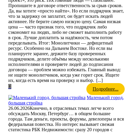
проект», это риск. Постоянные люди — стабильнее.
Пропишите в договоре ответственность за срыв сроков.
Да, вы хотите «просто найти». Но если подрядчик знает,
что за задержку он заплатит, он будет искать людей
активнее. Не берите самую низкую цену. Самая низкая
цена — часто признак того, что подрядчик либо
сэкономит на людях, либо не сможет выполнить работу
в срок. Лучше доплатить за надёжность, чем потом
переделывать. Итог: Монолитчики — дефицитный
ресурс. Особенно на Дальнем Востоке. Но если вы
планируете заранее, держите базу проверенных
подрядчиков, делите объёмы между несколькими
исполнителями и проверяете людей до подписания
договора — проблем можно избежать. Главный вывод:
не ищите монолитчиков, когда уже горит срок. Ищите
их, когда есть время на проверку и выбор.
[...]
Подробнее...
Маленький город,
большая стройка
26.06.2026
Конечно, в отраслевых темах легче всего
обсуждать Москву, Петербург… в общем большие
города. Там деньги, проекты, форумы, девелоперы и вся
федеральная повестка. Но интерес вызывает свежая
статистика РБК Недвижимости: сразу 20 городов с