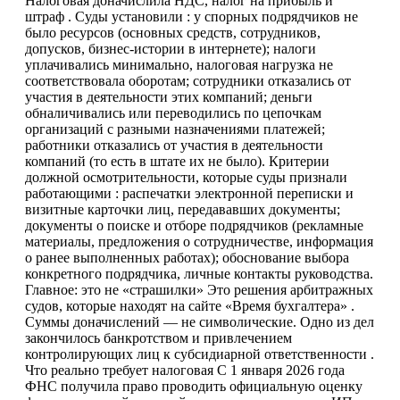
Налоговая доначислила НДС, налог на прибыль и
штраф . Суды установили : у спорных подрядчиков не
было ресурсов (основных средств, сотрудников,
допусков, бизнес-истории в интернете); налоги
уплачивались минимально, налоговая нагрузка не
соответствовала оборотам; сотрудники отказались от
участия в деятельности этих компаний; деньги
обналичивались или переводились по цепочкам
организаций с разными назначениями платежей;
работники отказались от участия в деятельности
компаний (то есть в штате их не было). Критерии
должной осмотрительности, которые суды признали
работающими : распечатки электронной переписки и
визитные карточки лиц, передававших документы;
документы о поиске и отборе подрядчиков (рекламные
материалы, предложения о сотрудничестве, информация
о ранее выполненных работах); обоснование выбора
конкретного подрядчика, личные контакты руководства.
Главное: это не «страшилки» Это решения арбитражных
судов, которые находят на сайте «Время бухгалтера» .
Суммы доначислений — не символические. Одно из дел
закончилось банкротством и привлечением
контролирующих лиц к субсидиарной ответственности .
Что реально требует налоговая С 1 января 2026 года
ФНС получила право проводить официальную оценку