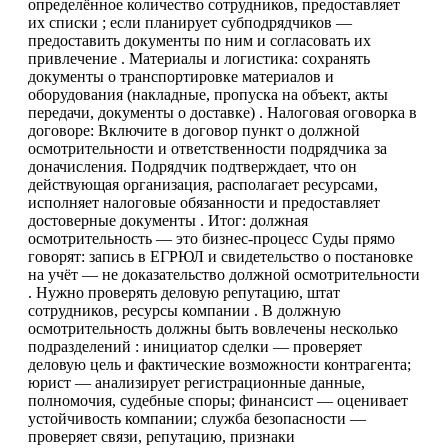
определённое количество сотрудников, предоставляет
их списки ; если планирует субподрядчиков —
предоставить документы по ним и согласовать их
привлечение . Материалы и логистика: сохранять
документы о транспортировке материалов и
оборудования (накладные, пропуска на объект, акты
передачи, документы о доставке) . Налоговая оговорка в
договоре: Включите в договор пункт о должной
осмотрительности и ответственности подрядчика за
доначисления. Подрядчик подтверждает, что он
действующая организация, располагает ресурсами,
исполняет налоговые обязанности и предоставляет
достоверные документы . Итог: должная
осмотрительность — это бизнес-процесс Суды прямо
говорят: запись в ЕГРЮЛ и свидетельство о постановке
на учёт — не доказательство должной осмотрительности
. Нужно проверять деловую репутацию, штат
сотрудников, ресурсы компании . В должную
осмотрительность должны быть вовлечены несколько
подразделений : инициатор сделки — проверяет
деловую цель и фактические возможности контрагента;
юрист — анализирует регистрационные данные,
полномочия, судебные споры; финансист — оценивает
устойчивость компании; служба безопасности —
проверяет связи, репутацию, признаки