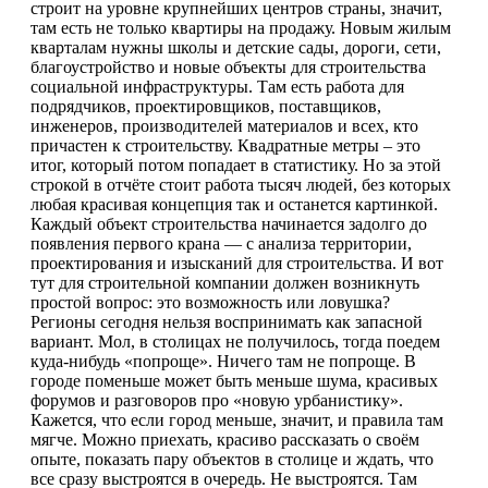
строит на уровне крупнейших центров страны, значит,
там есть не только квартиры на продажу. Новым жилым
кварталам нужны школы и детские сады, дороги, сети,
благоустройство и новые объекты для строительства
социальной инфраструктуры. Там есть работа для
подрядчиков, проектировщиков, поставщиков,
инженеров, производителей материалов и всех, кто
причастен к строительству. Квадратные метры – это
итог, который потом попадает в статистику. Но за этой
строкой в отчёте стоит работа тысяч людей, без которых
любая красивая концепция так и останется картинкой.
Каждый объект строительства начинается задолго до
появления первого крана — с анализа территории,
проектирования и изысканий для строительства. И вот
тут для строительной компании должен возникнуть
простой вопрос: это возможность или ловушка?
Регионы сегодня нельзя воспринимать как запасной
вариант. Мол, в столицах не получилось, тогда поедем
куда-нибудь «попроще». Ничего там не попроще. В
городе поменьше может быть меньше шума, красивых
форумов и разговоров про «новую урбанистику».
Кажется, что если город меньше, значит, и правила там
мягче. Можно приехать, красиво рассказать о своём
опыте, показать пару объектов в столице и ждать, что
все сразу выстроятся в очередь. Не выстроятся. Там