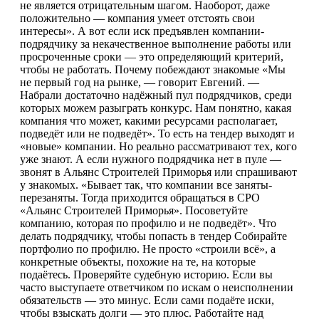
не является отрицательным шагом. Наоборот, даже
положительно — компания умеет отстоять свои
интересы». А вот если иск предъявлен компании-
подрядчику за некачественное выполнение работы или
просроченные сроки — это определяющий критерий,
чтобы не работать. Почему побеждают знакомые «Мы
не первый год на рынке, — говорит Евгений. —
Набрали достаточно надёжный пул подрядчиков, среди
которых можем разыграть конкурс. Нам понятно, какая
компания что может, какими ресурсами располагает,
подведёт или не подведёт». То есть на тендер выходят и
«новые» компании. Но реально рассматривают тех, кого
уже знают. А если нужного подрядчика нет в пуле —
звонят в Альянс Строителей Приморья или спрашивают
у знакомых. «Бывает так, что компании все заняты-
перезаняты. Тогда приходится обращаться в СРО
«Альянс Строителей Приморья». Посоветуйте
компанию, которая по профилю и не подведёт». Что
делать подрядчику, чтобы попасть в тендер Собирайте
портфолио по профилю. Не просто «строили всё», а
конкретные объекты, похожие на те, на которые
подаётесь. Проверяйте судебную историю. Если вы
часто выступаете ответчиком по искам о неисполнении
обязательств — это минус. Если сами подаёте иски,
чтобы взыскать долги — это плюс. Работайте над