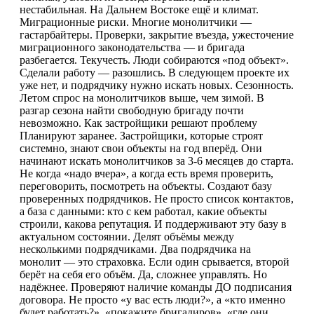
нестабильная. На Дальнем Востоке ещё и климат.
Миграционные риски. Многие монолитчики —
гастарбайтеры. Проверки, закрытие въезда, ужесточение
миграционного законодательства — и бригада
разбегается. Текучесть. Люди собираются «под объект».
Сделали работу — разошлись. В следующем проекте их
уже нет, и подрядчику нужно искать новых. Сезонность.
Летом спрос на монолитчиков выше, чем зимой. В
разгар сезона найти свободную бригаду почти
невозможно. Как застройщики решают проблему
Планируют заранее. Застройщики, которые строят
системно, знают свои объекты на год вперёд. Они
начинают искать монолитчиков за 3-6 месяцев до старта.
Не когда «надо вчера», а когда есть время проверить,
переговорить, посмотреть на объекты. Создают базу
проверенных подрядчиков. Не просто список контактов,
а база с данными: кто с кем работал, какие объекты
строили, какова репутация. И поддерживают эту базу в
актуальном состоянии. Делят объёмы между
несколькими подрядчиками. Два подрядчика на
монолит — это страховка. Если один срывается, второй
берёт на себя его объём. Да, сложнее управлять. Но
надёжнее. Проверяют наличие команды ДО подписания
договора. Не просто «у вас есть люди?», а «кто именно
будет работать?», «покажите бригадиров», «где они