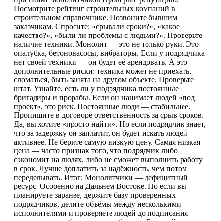
Посмотрите рейтинг строительных компаний в
строительном справочнике. Позвоните бывшим
заказчикам. Спросите: «срывали сроки?», «какое
качество?», «были ли проблемы с людьми?». Проверьте
наличие техники. Монолит — это не только руки. Это
опалубка, бетононасосы, вибраторы. Если у подрядчика
нет своей техники — он будет её арендовать. А это
дополнительные риски: техника может не приехать,
сломаться, быть занята на другом объекте. Проверьте
штат. Узнайте, есть ли у подрядчика постоянные
бригадиры и прорабы. Если он нанимает людей «под
проект», это риск. Постоянные люди — стабильнее.
Пропишите в договоре ответственность за срыв сроков.
Да, вы хотите «просто найти». Но если подрядчик знает,
что за задержку он заплатит, он будет искать людей
активнее. Не берите самую низкую цену. Самая низкая
цена — часто признак того, что подрядчик либо
сэкономит на людях, либо не сможет выполнить работу
в срок. Лучше доплатить за надёжность, чем потом
переделывать. Итог: Монолитчики — дефицитный
ресурс. Особенно на Дальнем Востоке. Но если вы
планируете заранее, держите базу проверенных
подрядчиков, делите объёмы между несколькими
исполнителями и проверяете людей до подписания