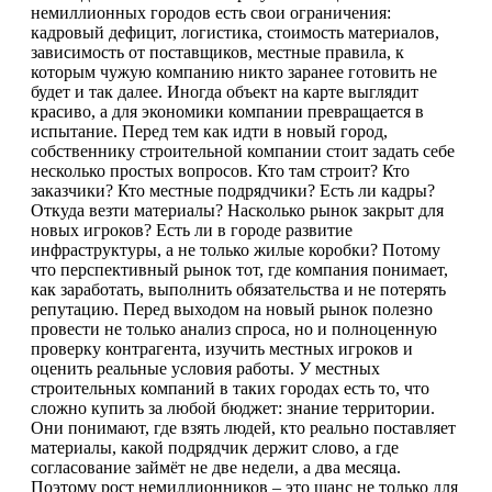
немиллионных городов есть свои ограничения:
кадровый дефицит, логистика, стоимость материалов,
зависимость от поставщиков, местные правила, к
которым чужую компанию никто заранее готовить не
будет и так далее. Иногда объект на карте выглядит
красиво, а для экономики компании превращается в
испытание. Перед тем как идти в новый город,
собственнику строительной компании стоит задать себе
несколько простых вопросов. Кто там строит? Кто
заказчики? Кто местные подрядчики? Есть ли кадры?
Откуда везти материалы? Насколько рынок закрыт для
новых игроков? Есть ли в городе развитие
инфраструктуры, а не только жилые коробки? Потому
что перспективный рынок тот, где компания понимает,
как заработать, выполнить обязательства и не потерять
репутацию. Перед выходом на новый рынок полезно
провести не только анализ спроса, но и полноценную
проверку контрагента, изучить местных игроков и
оценить реальные условия работы. У местных
строительных компаний в таких городах есть то, что
сложно купить за любой бюджет: знание территории.
Они понимают, где взять людей, кто реально поставляет
материалы, какой подрядчик держит слово, а где
согласование займёт не две недели, а два месяца.
Поэтому рост немиллионников – это шанс не только для