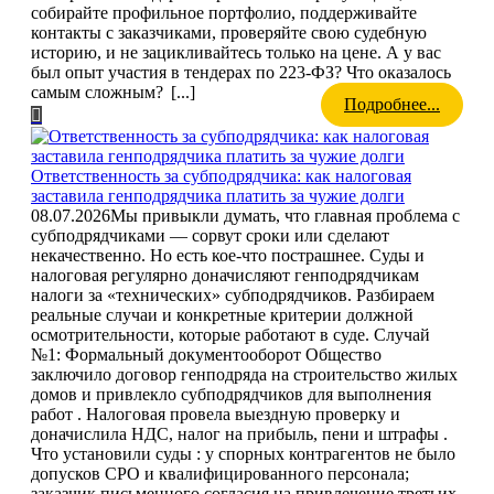
собирайте профильное портфолио, поддерживайте
контакты с заказчиками, проверяйте свою судебную
историю, и не зацикливайтесь только на цене. А у вас
был опыт участия в тендерах по 223-ФЗ? Что оказалось
самым сложным?
[...]
Подробнее...
Ответственность за субподрядчика: как налоговая
заставила генподрядчика платить за чужие долги
08.07.2026
Мы привыкли думать, что главная проблема с
субподрядчиками — сорвут сроки или сделают
некачественно. Но есть кое-что пострашнее. Суды и
налоговая регулярно доначисляют генподрядчикам
налоги за «технических» субподрядчиков. Разбираем
реальные случаи и конкретные критерии должной
осмотрительности, которые работают в суде. Случай
№1: Формальный документооборот Общество
заключило договор генподряда на строительство жилых
домов и привлекло субподрядчиков для выполнения
работ . Налоговая провела выездную проверку и
доначислила НДС, налог на прибыль, пени и штрафы .
Что установили суды : у спорных контрагентов не было
допусков СРО и квалифицированного персонала;
заказчик письменного согласия на привлечение третьих