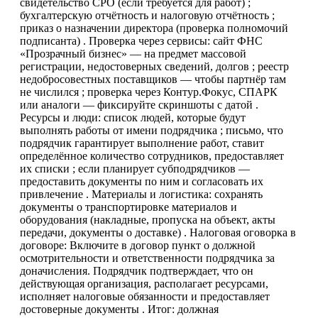
свидетельство СРО (если требуется для работ) ;
бухгалтерскую отчётность и налоговую отчётность ;
приказ о назначении директора (проверка полномочий
подписанта) . Проверка через сервисы: сайт ФНС
«Прозрачный бизнес» — на предмет массовой
регистрации, недостоверных сведений, долгов ; реестр
недобросовестных поставщиков — чтобы партнёр там
не числился ; проверка через Контур.Фокус, СПАРК
или аналоги — фиксируйте скриншоты с датой .
Ресурсы и люди: список людей, которые будут
выполнять работы от имени подрядчика ; письмо, что
подрядчик гарантирует выполнение работ, ставит
определённое количество сотрудников, предоставляет
их списки ; если планирует субподрядчиков —
предоставить документы по ним и согласовать их
привлечение . Материалы и логистика: сохранять
документы о транспортировке материалов и
оборудования (накладные, пропуска на объект, акты
передачи, документы о доставке) . Налоговая оговорка в
договоре: Включите в договор пункт о должной
осмотрительности и ответственности подрядчика за
доначисления. Подрядчик подтверждает, что он
действующая организация, располагает ресурсами,
исполняет налоговые обязанности и предоставляет
достоверные документы . Итог: должная