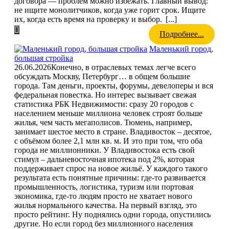
договора — проблем можно избежать. Главный вывод:
не ищите монолитчиков, когда уже горит срок. Ищите
их, когда есть время на проверку и выбор.
[...]
Подробнее...
Маленький город,
большая стройка
26.06.2026
Конечно, в отраслевых темах легче всего
обсуждать Москву, Петербург… в общем большие
города. Там деньги, проекты, форумы, девелоперы и вся
федеральная повестка. Но интерес вызывает свежая
статистика РБК Недвижимости: сразу 20 городов с
населением меньше миллиона человек строят больше
жилья, чем часть мегаполисов. Тюмень, например,
занимает шестое место в стране. Владивосток – десятое,
с объёмом более 2,1 млн кв. м. И это при том, что оба
города не миллионники. У Владивостока есть свой
стимул – дальневосточная ипотека под 2%, которая
поддерживает спрос на новое жильё. У каждого такого
результата есть понятные причины: где-то развивается
промышленность, логистика, туризм или портовая
экономика, где-то людям просто не хватает нового
жилья нормального качества. На первый взгляд, это
просто рейтинг. Ну поднялись одни города, опустились
другие. Но если город без миллионного населения