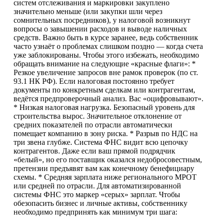
систем отслеживания и маркировки закуплено
значительно меньше (или закупки шли через
сомнительных посредников), у налоговой возникнут
вопросы о завышении расходов и выводе наличных
средств. Важно быть в курсе заранее, ведь собственник
часто узнаёт о проблемах слишком поздно — когда счета
уже заблокированы. Чтобы этого избежать, необходимо
обращать внимание на следующие «красные флаги»: *
Резкое увеличение запросов вне рамок проверок (по ст.
93.1 НК РФ). Если налоговая постоянно требует
документы по конкретным сделкам или контрагентам,
ведётся предпроверочный анализ. Вас «оцифровывают».
* Низкая налоговая нагрузка. Безопасный уровень для
строительства вырос. Значительное отклонение от
средних показателей по отрасли автоматически
помещает компанию в зону риска. * Разрыв по НДС на
три звена глубже. Система ФНС видит всю цепочку
контрагентов. Даже если ваш прямой подрядчик
«белый», но его поставщик оказался недобросовестным,
претензии предъявят вам как конечному бенефициару
схемы. * Средняя зарплата ниже регионального МРОТ
или средней по отрасли. Для автоматизированной
системы ФНС это маркер «серых» зарплат. Чтобы
обезопасить бизнес и личные активы, собственнику
необходимо предпринять как минимум три шага: