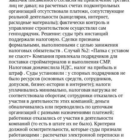
лиц не давал; на расчетных счетах подконтрольных
организаций отсутствовали платежи, сопутствующие
реальной деятельности (канцелярия, интернет,
расходные материалы); фактически контроль и
управление строительством осуществлял сам
генподрядчик. Решение: суды трёх инстанций
поддержали налоговую. Сделки признаны
формальными, выполненными с целью занижения
налоговых обязательств . Случай №2: «Папка с уставом
не спасет» Компания привлекала подрядчиков для
поставки стройматериалов и выполнения СМР.
Налоговая доначислила НДС, налог на прибыль и
штраф . Суды установили : у спорных подрядчиков не
было ресурсов (основных средств, сотрудников,
допусков, бизнес-истории в интернете); налоги
уплачивались минимально, налоговая нагрузка не
соответствовала оборотам; сотрудники отказались от
участия в деятельности этих компаний; деньги
обналичивались или переводились по цепочкам
организаций с разными назначениями платежей;
работники отказались от участия в деятельности
компаний (то есть в штате их не было). Критерии
должной осмотрительности, которые суды признали
работающими : распечатки электронной переписки и