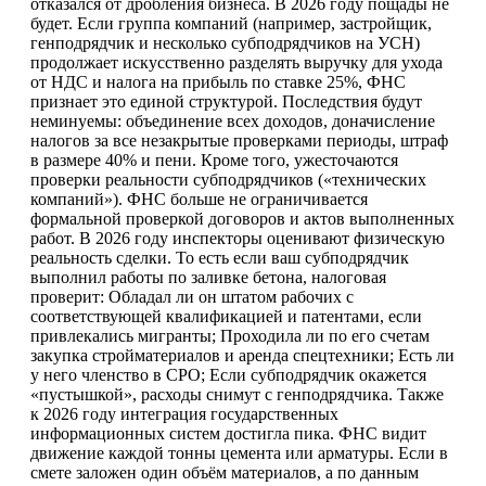
отказался от дробления бизнеса. В 2026 году пощады не
будет. Если группа компаний (например, застройщик,
генподрядчик и несколько субподрядчиков на УСН)
продолжает искусственно разделять выручку для ухода
от НДС и налога на прибыль по ставке 25%, ФНС
признает это единой структурой. Последствия будут
неминуемы: объединение всех доходов, доначисление
налогов за все незакрытые проверками периоды, штраф
в размере 40% и пени. Кроме того, ужесточаются
проверки реальности субподрядчиков («технических
компаний»). ФНС больше не ограничивается
формальной проверкой договоров и актов выполненных
работ. В 2026 году инспекторы оценивают физическую
реальность сделки. То есть если ваш субподрядчик
выполнил работы по заливке бетона, налоговая
проверит: Обладал ли он штатом рабочих с
соответствующей квалификацией и патентами, если
привлекались мигранты; Проходила ли по его счетам
закупка стройматериалов и аренда спецтехники; Есть ли
у него членство в СРО; Если субподрядчик окажется
«пустышкой», расходы снимут с генподрядчика. Также
к 2026 году интеграция государственных
информационных систем достигла пика. ФНС видит
движение каждой тонны цемента или арматуры. Если в
смете заложен один объём материалов, а по данным