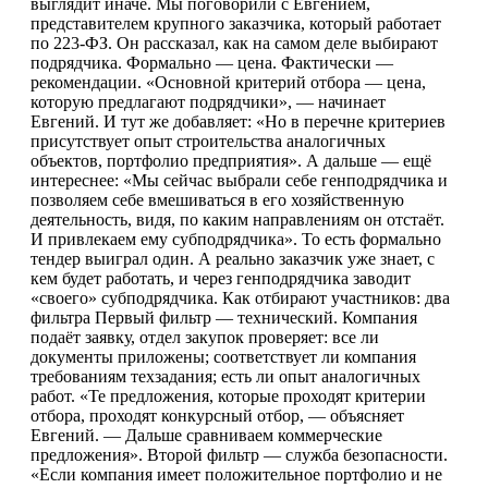
выглядит иначе. Мы поговорили с Евгением,
представителем крупного заказчика, который работает
по 223-ФЗ. Он рассказал, как на самом деле выбирают
подрядчика. Формально — цена. Фактически —
рекомендации. «Основной критерий отбора — цена,
которую предлагают подрядчики», — начинает
Евгений. И тут же добавляет: «Но в перечне критериев
присутствует опыт строительства аналогичных
объектов, портфолио предприятия». А дальше — ещё
интереснее: «Мы сейчас выбрали себе генподрядчика и
позволяем себе вмешиваться в его хозяйственную
деятельность, видя, по каким направлениям он отстаёт.
И привлекаем ему субподрядчика». То есть формально
тендер выиграл один. А реально заказчик уже знает, с
кем будет работать, и через генподрядчика заводит
«своего» субподрядчика. Как отбирают участников: два
фильтра Первый фильтр — технический. Компания
подаёт заявку, отдел закупок проверяет: все ли
документы приложены; соответствует ли компания
требованиям техзадания; есть ли опыт аналогичных
работ. «Те предложения, которые проходят критерии
отбора, проходят конкурсный отбор, — объясняет
Евгений. — Дальше сравниваем коммерческие
предложения». Второй фильтр — служба безопасности.
«Если компания имеет положительное портфолио и не