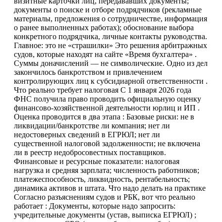
визитные карточки лиц, передававших документы;
документы о поиске и отборе подрядчиков (рекламные
материалы, предложения о сотрудничестве, информация
о ранее выполненных работах); обоснование выбора
конкретного подрядчика, личные контакты руководства.
Главное: это не «страшилки» Это решения арбитражных
судов, которые находят на сайте «Время бухгалтера» .
Суммы доначислений — не символические. Одно из дел
закончилось банкротством и привлечением
контролирующих лиц к субсидиарной ответственности .
Что реально требует налоговая С 1 января 2026 года
ФНС получила право проводить официальную оценку
финансово-хозяйственной деятельности юрлиц и ИП .
Оценка проводится в два этапа : Базовые риски: не в
ликвидации/банкротстве ли компания; нет ли
недостоверных сведений в ЕГРЮЛ; нет ли
существенной налоговой задолженности; не включена
ли в реестр недобросовестных поставщиков.
Финансовые и ресурсные показатели: налоговая
нагрузка и средняя зарплата; численность работников;
платежеспособность, ликвидность, рентабельность;
динамика активов и штата. Что надо делать на практике
Согласно разъяснениям судов и РБК, вот что реально
работает : Документы, которые надо запросить:
учредительные документы (устав, выписка ЕГРЮЛ) ;