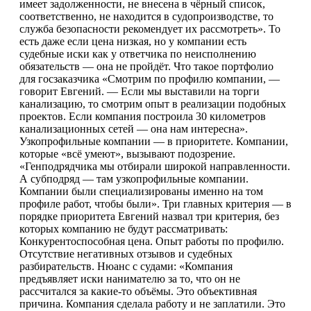
имеет задолженности, не внесена в чёрный список,
соответственно, не находится в судопроизводстве, то
служба безопасности рекомендует их рассмотреть». То
есть даже если цена низкая, но у компании есть
судебные иски как у ответчика по неисполнению
обязательств — она не пройдёт. Что такое портфолио
для госзаказчика «Смотрим по профилю компании, —
говорит Евгений. — Если мы выставили на торги
канализацию, то смотрим опыт в реализации подобных
проектов. Если компания построила 30 километров
канализационных сетей — она нам интересна».
Узкопрофильные компании — в приоритете. Компании,
которые «всё умеют», вызывают подозрение.
«Генподрядчика мы отбирали широкой направленности.
А субподряд — там узкопрофильные компании.
Компании были специализированы именно на том
профиле работ, чтобы были». Три главных критерия — в
порядке приоритета Евгений назвал три критерия, без
которых компанию не будут рассматривать:
Конкурентоспособная цена. Опыт работы по профилю.
Отсутствие негативных отзывов и судебных
разбирательств. Нюанс с судами: «Компания
предъявляет иски нанимателю за то, что он не
рассчитался за какие-то объёмы. Это объективная
причина. Компания сделала работу и не заплатили. Это