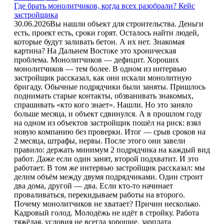
Где брать монолитчиков, когда всех разобрали? Кейс
застройщика
30.06.2026
Вы нашли объект для строительства. Деньги
есть, проект есть, сроки горят. Осталось найти людей,
которые будут заливать бетон. А их нет. Знакомая
картина? На Дальнем Востоке это хроническая
проблема. Монолитчиков — дефицит. Хороших
монолитчиков — тем более. В одном из интервью
застройщик рассказал, как они искали монолитную
бригаду. Обычные подрядчики были заняты. Пришлось
поднимать старые контакты, обзванивать знакомых,
спрашивать «кто кого знает». Нашли. Но это заняло
больше месяца, и объект сдвинулся. А в прошлом году
на одном из объектов застройщик пошёл на риск: взял
новую компанию без проверки. Итог — срыв сроков на
2 месяца, штрафы, нервы. После этого они завели
правило: держать минимум 2 подрядчика на каждый вид
работ. Даже если один занят, второй подхватит. И это
работает. В том же интервью застройщик рассказал: мы
делим объём между двумя подрядчиками. Один строит
два дома, другой — два. Если кто-то начинает
проваливаться, перекидываем работы на второго.
Почему монолитчиков не хватает? Причин несколько.
Кадровый голод. Молодёжь не идёт в стройку. Работа
тяжёлая, условия не всегда хорошие, зарплата