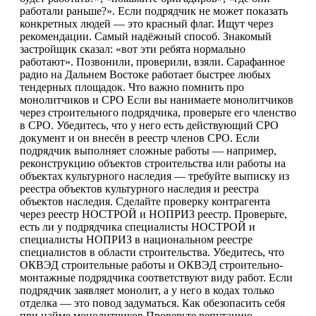
работали раньше?». Если подрядчик не может показать
конкретных людей — это красный флаг. Ищут через
рекомендации. Самый надёжный способ. Знакомый
застройщик сказал: «вот эти ребята нормально
работают». Позвонили, проверили, взяли. Сарафанное
радио на Дальнем Востоке работает быстрее любых
тендерных площадок. Что важно помнить про
монолитчиков и СРО Если вы нанимаете монолитчиков
через строительного подрядчика, проверьте его членство
в СРО. Убедитесь, что у него есть действующий СРО
документ и он внесён в реестр членов СРО. Если
подрядчик выполняет сложные работы — например,
реконструкцию объектов строительства или работы на
объектах культурного наследия — требуйте выписку из
реестра объектов культурного наследия и реестра
объектов наследия. Сделайте проверку контрагента
через реестр НОСТРОЙ и НОПРИЗ реестр. Проверьте,
есть ли у подрядчика специалисты НОСТРОЙ и
специалисты НОПРИЗ в национальном реестре
специалистов в области строительства. Убедитесь, что
ОКВЭД строительные работы и ОКВЭД строительно-
монтажные подрядчика соответствуют виду работ. Если
подрядчик заявляет монолит, а у него в кодах только
отделка — это повод задуматься. Как обезопасить себя
при найме монолитчиков Проверьте репутацию.