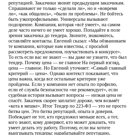
репутацией. Заказчики звонят предыдущим заказчикам.
Спрашивают не только «сделали ли», но и «вовремя
ли», «как общались», «были ли проблемы». Не бойтесь
быть узкопрофильными. Универсалы вызывают
подозрение. Компания, которая «всё умеет», на самом
деле часто ничего не умеет хорошо. Попадайте в поле
зрения заказчика до тендера. Звоните, знакомьтесь,
оставляйте контакты. Евгений сказал: «Мы обзваниваем
те компании, которые нам известны, с просьбой
рассмотреть предложения, поучаствовать в конкурсе».
То есть если вас не знают — вы даже не узнаете, что был
тендер. Почему цена — не главное На первый взгляд,
цена — главное. Но Евгений уточняет: «Самый главный
критерий — цена». Однако контекст показывает, что
цена важна, когда все остальные критерии уже
пройдены. Если у компании нет опыта по профилю,
если её служба безопасности «не рекомендует», если
судебная история вызывает вопросы — низкая цена не
спасёт. Заказчик скорее заплатит дороже, чем возьмёт
«кота в мешке». Итог Тендер по 223-ФЗ — это не просто
битва цен. Это битва репутаций, опыта и доверия.
Побеждает не тот, кто предложил меньше всех, а тот,
кого знают, кому доверяют, кто может доказать, что
умеет делать эту работу. Поэтому, если вы хотите
выигрывать тендеры: нарабатывайте репутацию,