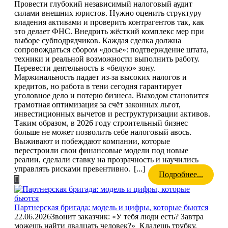
Провести глубокий независимый налоговый аудит
силами внешних юристов. Нужно оценить структуру
владения активами и проверить контрагентов так, как
это делает ФНС. Внедрить жёсткий комплекс мер при
выборе субподрядчиков. Каждая сделка должна
сопровождаться сбором «досье»: подтверждение штата,
техники и реальной возможности выполнить работу.
Перевести деятельность в «белую» зону.
Маржинальность падает из-за высоких налогов и
кредитов, но работа в тени сегодня гарантирует
уголовное дело и потерю бизнеса. Выходом становится
грамотная оптимизация за счёт законных льгот,
инвестиционных вычетов и реструктуризации активов.
Таким образом, в 2026 году строительный бизнес
больше не может позволить себе налоговый авось.
Выживают и побеждают компании, которые
перестроили свои финансовые модели под новые
реалии, сделали ставку на прозрачность и научились
управлять рисками превентивно.
[...]
Подробнее...
Партнерская бригада: модель и цифры, которые бьются
22.06.2026
Звонит заказчик: «У тебя люди есть? Завтра
можешь найти двадцать человек?» Кладешь трубку.