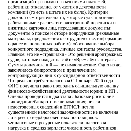
организаций с разными назначениями платежей;
работники отказались от участия в деятельности
компаний (то есть в штате их не было). Критерии
должной осмотрительности, которые суды признали
работающими : распечатки электронной переписки и
визитные карточки лиц, передававших документы;
документы о поиске и отборе подрядчиков (рекламные
материалы, предложения о сотрудничестве, информация
о ранее выполненных работах); обоснование выбора
конкретного подрядчика, личные контакты руководства.
Главное: это не «страшилки» Это решения арбитражных
судов, которые находят на сайте «Время бухгалтера» .
Суммы доначислений — не символические. Одно из дел
закончилось банкротством и привлечением
контролирующих лиц к субсидиарной ответственности .
Что реально требует налоговая С 1 января 2026 года
ФНС получила право проводить официальную оценку
финансово-хозяйственной деятельности юрлиц и ИП .
Оценка проводится в два этапа : Базовые риски: не в
ликвидации/банкротстве ли компания; нет ли
недостоверных сведений в ЕГРЮЛ; нет ли
существенной налоговой задолженности; не включена
ли в реестр недобросовестных поставщиков.
Финансовые и ресурсные показатели: налоговая
нагрузка и средняя зарплата; численность работников;