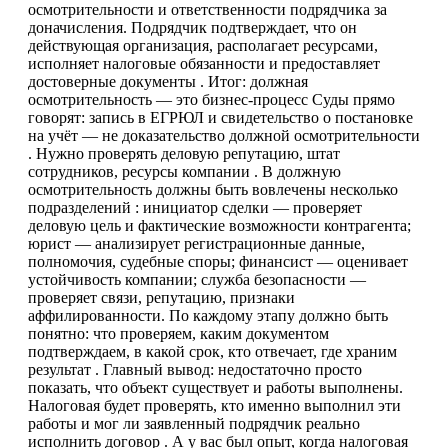
осмотрительности и ответственности подрядчика за
доначисления. Подрядчик подтверждает, что он
действующая организация, располагает ресурсами,
исполняет налоговые обязанности и предоставляет
достоверные документы . Итог: должная
осмотрительность — это бизнес-процесс Суды прямо
говорят: запись в ЕГРЮЛ и свидетельство о постановке
на учёт — не доказательство должной осмотрительности
. Нужно проверять деловую репутацию, штат
сотрудников, ресурсы компании . В должную
осмотрительность должны быть вовлечены несколько
подразделений : инициатор сделки — проверяет
деловую цель и фактические возможности контрагента;
юрист — анализирует регистрационные данные,
полномочия, судебные споры; финансист — оценивает
устойчивость компании; служба безопасности —
проверяет связи, репутацию, признаки
аффилированности. По каждому этапу должно быть
понятно: что проверяем, каким документом
подтверждаем, в какой срок, кто отвечает, где храним
результат . Главный вывод: недостаточно просто
показать, что объект существует и работы выполнены.
Налоговая будет проверять, кто именно выполнил эти
работы и мог ли заявленный подрядчик реально
исполнить договор . А у вас был опыт, когда налоговая