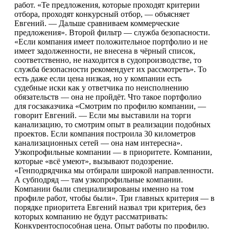
работ. «Те предложения, которые проходят критерии
отбора, проходят конкурсный отбор, — объясняет
Евгений. — Дальше сравниваем коммерческие
предложения». Второй фильтр — служба безопасности.
«Если компания имеет положительное портфолио и не
имеет задолженности, не внесена в чёрный список,
соответственно, не находится в судопроизводстве, то
служба безопасности рекомендует их рассмотреть». То
есть даже если цена низкая, но у компании есть
судебные иски как у ответчика по неисполнению
обязательств — она не пройдёт. Что такое портфолио
для госзаказчика «Смотрим по профилю компании, —
говорит Евгений. — Если мы выставили на торги
канализацию, то смотрим опыт в реализации подобных
проектов. Если компания построила 30 километров
канализационных сетей — она нам интересна».
Узкопрофильные компании — в приоритете. Компании,
которые «всё умеют», вызывают подозрение.
«Генподрядчика мы отбирали широкой направленности.
А субподряд — там узкопрофильные компании.
Компании были специализированы именно на том
профиле работ, чтобы были». Три главных критерия — в
порядке приоритета Евгений назвал три критерия, без
которых компанию не будут рассматривать:
Конкурентоспособная цена. Опыт работы по профилю.