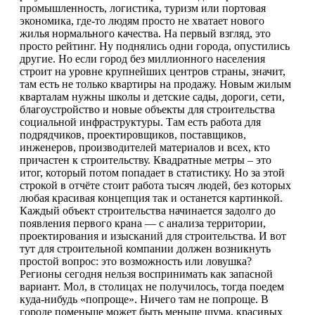
промышленность, логистика, туризм или портовая
экономика, где-то людям просто не хватает нового
жилья нормального качества. На первый взгляд, это
просто рейтинг. Ну поднялись одни города, опустились
другие. Но если город без миллионного населения
строит на уровне крупнейших центров страны, значит,
там есть не только квартиры на продажу. Новым жилым
кварталам нужны школы и детские сады, дороги, сети,
благоустройство и новые объекты для строительства
социальной инфраструктуры. Там есть работа для
подрядчиков, проектировщиков, поставщиков,
инженеров, производителей материалов и всех, кто
причастен к строительству. Квадратные метры – это
итог, который потом попадает в статистику. Но за этой
строкой в отчёте стоит работа тысяч людей, без которых
любая красивая концепция так и останется картинкой.
Каждый объект строительства начинается задолго до
появления первого крана — с анализа территории,
проектирования и изысканий для строительства. И вот
тут для строительной компании должен возникнуть
простой вопрос: это возможность или ловушка?
Регионы сегодня нельзя воспринимать как запасной
вариант. Мол, в столицах не получилось, тогда поедем
куда-нибудь «попроще». Ничего там не попроще. В
городе поменьше может быть меньше шума, красивых