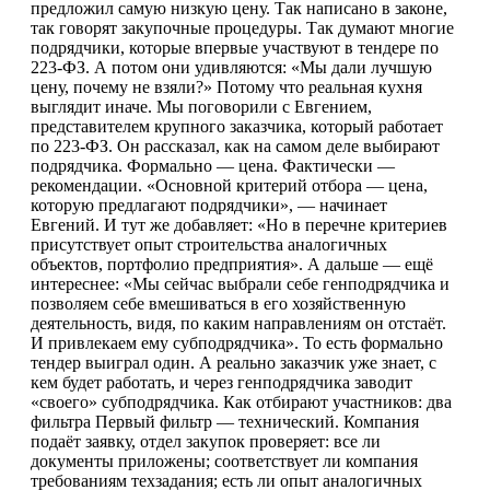
предложил самую низкую цену. Так написано в законе,
так говорят закупочные процедуры. Так думают многие
подрядчики, которые впервые участвуют в тендере по
223-ФЗ. А потом они удивляются: «Мы дали лучшую
цену, почему не взяли?» Потому что реальная кухня
выглядит иначе. Мы поговорили с Евгением,
представителем крупного заказчика, который работает
по 223-ФЗ. Он рассказал, как на самом деле выбирают
подрядчика. Формально — цена. Фактически —
рекомендации. «Основной критерий отбора — цена,
которую предлагают подрядчики», — начинает
Евгений. И тут же добавляет: «Но в перечне критериев
присутствует опыт строительства аналогичных
объектов, портфолио предприятия». А дальше — ещё
интереснее: «Мы сейчас выбрали себе генподрядчика и
позволяем себе вмешиваться в его хозяйственную
деятельность, видя, по каким направлениям он отстаёт.
И привлекаем ему субподрядчика». То есть формально
тендер выиграл один. А реально заказчик уже знает, с
кем будет работать, и через генподрядчика заводит
«своего» субподрядчика. Как отбирают участников: два
фильтра Первый фильтр — технический. Компания
подаёт заявку, отдел закупок проверяет: все ли
документы приложены; соответствует ли компания
требованиям техзадания; есть ли опыт аналогичных