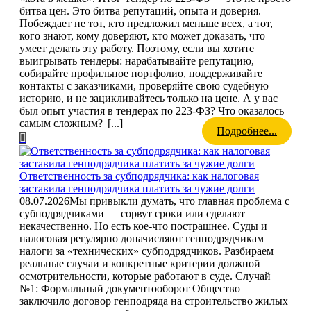
битва цен. Это битва репутаций, опыта и доверия.
Побеждает не тот, кто предложил меньше всех, а тот,
кого знают, кому доверяют, кто может доказать, что
умеет делать эту работу. Поэтому, если вы хотите
выигрывать тендеры: нарабатывайте репутацию,
собирайте профильное портфолио, поддерживайте
контакты с заказчиками, проверяйте свою судебную
историю, и не зацикливайтесь только на цене. А у вас
был опыт участия в тендерах по 223-ФЗ? Что оказалось
самым сложным?
[...]
Подробнее...
Ответственность за субподрядчика: как налоговая
заставила генподрядчика платить за чужие долги
08.07.2026
Мы привыкли думать, что главная проблема с
субподрядчиками — сорвут сроки или сделают
некачественно. Но есть кое-что пострашнее. Суды и
налоговая регулярно доначисляют генподрядчикам
налоги за «технических» субподрядчиков. Разбираем
реальные случаи и конкретные критерии должной
осмотрительности, которые работают в суде. Случай
№1: Формальный документооборот Общество
заключило договор генподряда на строительство жилых