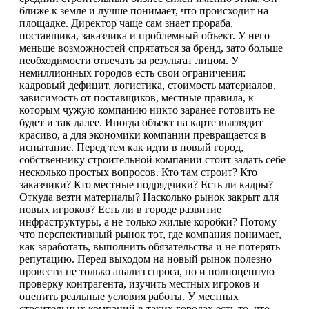
ближе к земле и лучше понимает, что происходит на
площадке. Директор чаще сам знает прораба,
поставщика, заказчика и проблемный объект. У него
меньше возможностей спрятаться за бренд, зато больше
необходимости отвечать за результат лицом. У
немиллионных городов есть свои ограничения:
кадровый дефицит, логистика, стоимость материалов,
зависимость от поставщиков, местные правила, к
которым чужую компанию никто заранее готовить не
будет и так далее. Иногда объект на карте выглядит
красиво, а для экономики компании превращается в
испытание. Перед тем как идти в новый город,
собственнику строительной компании стоит задать себе
несколько простых вопросов. Кто там строит? Кто
заказчики? Кто местные подрядчики? Есть ли кадры?
Откуда везти материалы? Насколько рынок закрыт для
новых игроков? Есть ли в городе развитие
инфраструктуры, а не только жилые коробки? Потому
что перспективный рынок тот, где компания понимает,
как заработать, выполнить обязательства и не потерять
репутацию. Перед выходом на новый рынок полезно
провести не только анализ спроса, но и полноценную
проверку контрагента, изучить местных игроков и
оценить реальные условия работы. У местных
строительных компаний в таких городах есть то, что