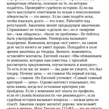
конкретные объекты, похожие на те, на которые
подаётесь. Проверяйте судебную историю. Если вы
часто выступаете ответчиком по искам о неисполнении
обязательств — это минус. Если сами подаёте иски,
чтобы взыскать долги — это плюс. Работайте над
репутацией. Заказчики звонят предыдущим заказчикам.
Спрашивают не только «сделали ли», но и «вовремя
ли», «как общались», «были ли проблемы». Не бойтесь
быть узкопрофильными. Универсалы вызывают
подозрение. Компания, которая «всё умеет», на самом
деле часто ничего не умеет хорошо. Попадайте в поле
зрения заказчика до тендера. Звоните, знакомьтесь,
оставляйте контакты. Евгений сказал: «Мы обзваниваем
те компании, которые нам известны, с просьбой
рассмотреть предложения, поучаствовать в конкурсе».
То есть если вас не знают — вы даже не узнаете, что был
тендер. Почему цена — не главное На первый взгляд,
цена — главное. Но Евгений уточняет: «Самый главный
критерий — цена». Однако контекст показывает, что
цена важна, когда все остальные критерии уже
пройдены. Если у компании нет опыта по профилю,
если её служба безопасности «не рекомендует», если
судебная история вызывает вопросы — низкая цена не
спасёт. Заказчик скорее заплатит дороже, чем возьмёт
«кота в мешке». Итог Тендер по 223-ФЗ — это не просто