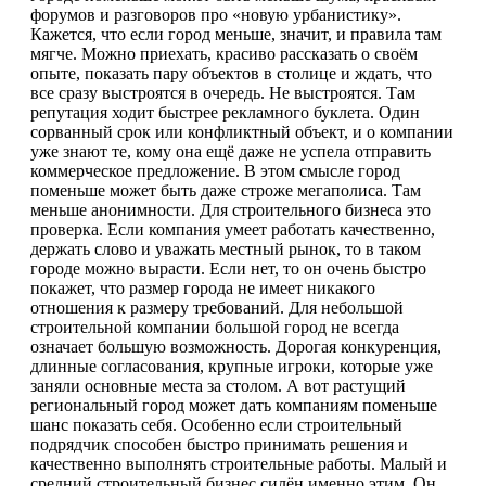
форумов и разговоров про «новую урбанистику».
Кажется, что если город меньше, значит, и правила там
мягче. Можно приехать, красиво рассказать о своём
опыте, показать пару объектов в столице и ждать, что
все сразу выстроятся в очередь. Не выстроятся. Там
репутация ходит быстрее рекламного буклета. Один
сорванный срок или конфликтный объект, и о компании
уже знают те, кому она ещё даже не успела отправить
коммерческое предложение. В этом смысле город
поменьше может быть даже строже мегаполиса. Там
меньше анонимности. Для строительного бизнеса это
проверка. Если компания умеет работать качественно,
держать слово и уважать местный рынок, то в таком
городе можно вырасти. Если нет, то он очень быстро
покажет, что размер города не имеет никакого
отношения к размеру требований. Для небольшой
строительной компании большой город не всегда
означает большую возможность. Дорогая конкуренция,
длинные согласования, крупные игроки, которые уже
заняли основные места за столом. А вот растущий
региональный город может дать компаниям поменьше
шанс показать себя. Особенно если строительный
подрядчик способен быстро принимать решения и
качественно выполнять строительные работы. Малый и
средний строительный бизнес силён именно этим. Он