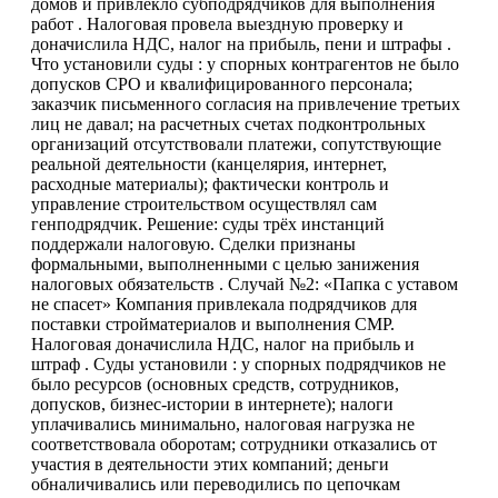
домов и привлекло субподрядчиков для выполнения
работ . Налоговая провела выездную проверку и
доначислила НДС, налог на прибыль, пени и штрафы .
Что установили суды : у спорных контрагентов не было
допусков СРО и квалифицированного персонала;
заказчик письменного согласия на привлечение третьих
лиц не давал; на расчетных счетах подконтрольных
организаций отсутствовали платежи, сопутствующие
реальной деятельности (канцелярия, интернет,
расходные материалы); фактически контроль и
управление строительством осуществлял сам
генподрядчик. Решение: суды трёх инстанций
поддержали налоговую. Сделки признаны
формальными, выполненными с целью занижения
налоговых обязательств . Случай №2: «Папка с уставом
не спасет» Компания привлекала подрядчиков для
поставки стройматериалов и выполнения СМР.
Налоговая доначислила НДС, налог на прибыль и
штраф . Суды установили : у спорных подрядчиков не
было ресурсов (основных средств, сотрудников,
допусков, бизнес-истории в интернете); налоги
уплачивались минимально, налоговая нагрузка не
соответствовала оборотам; сотрудники отказались от
участия в деятельности этих компаний; деньги
обналичивались или переводились по цепочкам