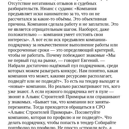
Отсутствие негативных отзывов и судебных
разбирательств. Нюанс с судами: «Компания
предъявляет иски нанимателю за то, что он не
рассчитался за какие-то объёмы. Это объективная
причина. Компания сделала работу и не заплатили. Это
не является отрицательным шагом. Наоборот, даже
положительно — компания умеет отстоять свои
интересы». А вот если иск предъявлен компании-
подрядчику за некачественное выполнение работы или
просроченные сроки — это определяющий критерий,
чтобы не работать. Почему побеждают знакомые «Мы
не первый год на рынке, — говорит Евгений. —
Набрали достаточно надёжный пул подрядчиков, среди
которых можем разыграть конкурс. Нам понятно, какая
компания что может, какими ресурсами располагает,
подведёт или не подведёт». То есть на тендер выходят и
«новые» компании. Но реально рассматривают тех, кого
уже знают. А если нужного подрядчика нет в пуле —
звонят в Альянс Строителей Приморья или спрашивают
у знакомых. «Бывает так, что компании все заняты-
перезаняты. Тогда приходится обращаться в СРО
«Альянс Строителей Приморья». Посоветуйте
компанию, которая по профилю и не подведёт». Что
делать подрядчику, чтобы попасть в тендер Собирайте
портфолио по профилю. Не просто «строили всё», а