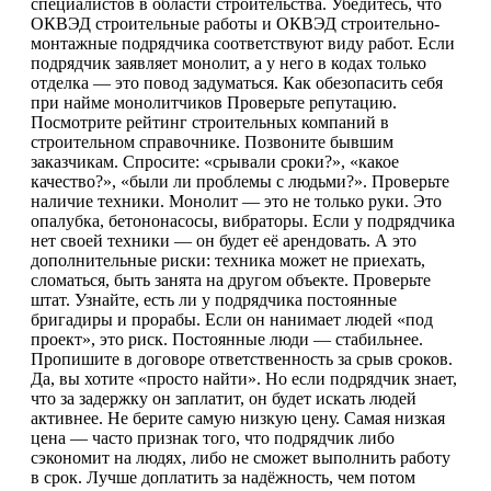
специалистов в области строительства. Убедитесь, что
ОКВЭД строительные работы и ОКВЭД строительно-
монтажные подрядчика соответствуют виду работ. Если
подрядчик заявляет монолит, а у него в кодах только
отделка — это повод задуматься. Как обезопасить себя
при найме монолитчиков Проверьте репутацию.
Посмотрите рейтинг строительных компаний в
строительном справочнике. Позвоните бывшим
заказчикам. Спросите: «срывали сроки?», «какое
качество?», «были ли проблемы с людьми?». Проверьте
наличие техники. Монолит — это не только руки. Это
опалубка, бетононасосы, вибраторы. Если у подрядчика
нет своей техники — он будет её арендовать. А это
дополнительные риски: техника может не приехать,
сломаться, быть занята на другом объекте. Проверьте
штат. Узнайте, есть ли у подрядчика постоянные
бригадиры и прорабы. Если он нанимает людей «под
проект», это риск. Постоянные люди — стабильнее.
Пропишите в договоре ответственность за срыв сроков.
Да, вы хотите «просто найти». Но если подрядчик знает,
что за задержку он заплатит, он будет искать людей
активнее. Не берите самую низкую цену. Самая низкая
цена — часто признак того, что подрядчик либо
сэкономит на людях, либо не сможет выполнить работу
в срок. Лучше доплатить за надёжность, чем потом