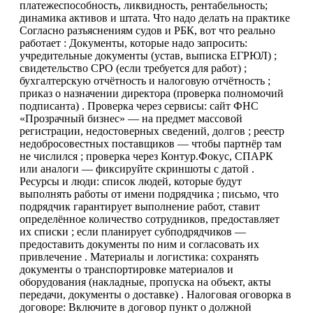
платежеспособность, ликвидность, рентабельность;
динамика активов и штата. Что надо делать на практике
Согласно разъяснениям судов и РБК, вот что реально
работает : Документы, которые надо запросить:
учредительные документы (устав, выписка ЕГРЮЛ) ;
свидетельство СРО (если требуется для работ) ;
бухгалтерскую отчётность и налоговую отчётность ;
приказ о назначении директора (проверка полномочий
подписанта) . Проверка через сервисы: сайт ФНС
«Прозрачный бизнес» — на предмет массовой
регистрации, недостоверных сведений, долгов ; реестр
недобросовестных поставщиков — чтобы партнёр там
не числился ; проверка через Контур.Фокус, СПАРК
или аналоги — фиксируйте скриншоты с датой .
Ресурсы и люди: список людей, которые будут
выполнять работы от имени подрядчика ; письмо, что
подрядчик гарантирует выполнение работ, ставит
определённое количество сотрудников, предоставляет
их списки ; если планирует субподрядчиков —
предоставить документы по ним и согласовать их
привлечение . Материалы и логистика: сохранять
документы о транспортировке материалов и
оборудования (накладные, пропуска на объект, акты
передачи, документы о доставке) . Налоговая оговорка в
договоре: Включите в договор пункт о должной