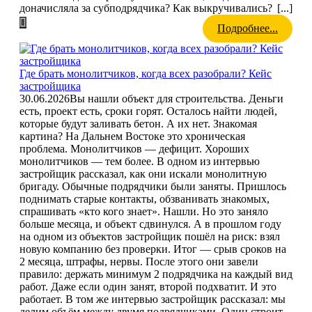
доначисляла за субподрядчика? Как выкручивались?
[...]
Подробнее...
Где брать монолитчиков, когда всех разобрали? Кейс
застройщика
30.06.2026
Вы нашли объект для строительства. Деньги
есть, проект есть, сроки горят. Осталось найти людей,
которые будут заливать бетон. А их нет. Знакомая
картина? На Дальнем Востоке это хроническая
проблема. Монолитчиков — дефицит. Хороших
монолитчиков — тем более. В одном из интервью
застройщик рассказал, как они искали монолитную
бригаду. Обычные подрядчики были заняты. Пришлось
поднимать старые контакты, обзванивать знакомых,
спрашивать «кто кого знает». Нашли. Но это заняло
больше месяца, и объект сдвинулся. А в прошлом году
на одном из объектов застройщик пошёл на риск: взял
новую компанию без проверки. Итог — срыв сроков на
2 месяца, штрафы, нервы. После этого они завели
правило: держать минимум 2 подрядчика на каждый вид
работ. Даже если один занят, второй подхватит. И это
работает. В том же интервью застройщик рассказал: мы
делим объём между двумя подрядчиками. Один строит