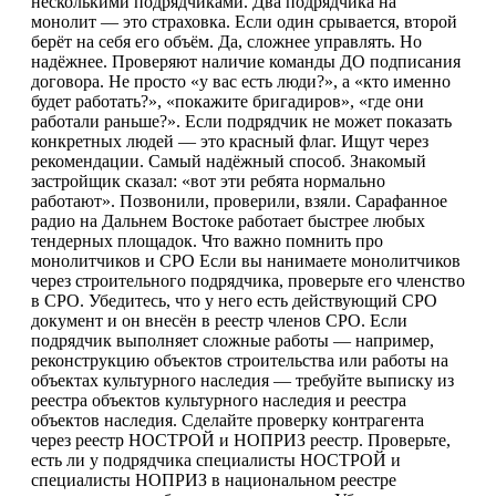
несколькими подрядчиками. Два подрядчика на
монолит — это страховка. Если один срывается, второй
берёт на себя его объём. Да, сложнее управлять. Но
надёжнее. Проверяют наличие команды ДО подписания
договора. Не просто «у вас есть люди?», а «кто именно
будет работать?», «покажите бригадиров», «где они
работали раньше?». Если подрядчик не может показать
конкретных людей — это красный флаг. Ищут через
рекомендации. Самый надёжный способ. Знакомый
застройщик сказал: «вот эти ребята нормально
работают». Позвонили, проверили, взяли. Сарафанное
радио на Дальнем Востоке работает быстрее любых
тендерных площадок. Что важно помнить про
монолитчиков и СРО Если вы нанимаете монолитчиков
через строительного подрядчика, проверьте его членство
в СРО. Убедитесь, что у него есть действующий СРО
документ и он внесён в реестр членов СРО. Если
подрядчик выполняет сложные работы — например,
реконструкцию объектов строительства или работы на
объектах культурного наследия — требуйте выписку из
реестра объектов культурного наследия и реестра
объектов наследия. Сделайте проверку контрагента
через реестр НОСТРОЙ и НОПРИЗ реестр. Проверьте,
есть ли у подрядчика специалисты НОСТРОЙ и
специалисты НОПРИЗ в национальном реестре