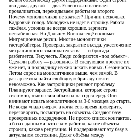
два дома, другой — два. Если кто-то начинает
проваливаться, перекидываем работы на второго.
Почему монолитчиков не хватает? Причин несколько.
Кадровый голод. Молодёжь не идёт в стройку. Работа
тяжёлая, условия не всегда хорошие, зарплата
нестабильная. На Дальнем Востоке ещё и климат.
Миграционные риски. Многие монолитчики —
гастарбайтеры. Проверки, закрытие въезда, ужесточение
миграционного законодательства — и бригада
разбегается. Текучесть. Люди собираются «под объект».
Сделали работу — разошлись. В следующем проекте их
уже нет, и подрядчику нужно искать новых. Сезонность.
Летом спрос на монолитчиков выше, чем зимой. В
разгар сезона найти свободную бригаду почти
невозможно. Как застройщики решают проблему
Планируют заранее. Застройщики, которые строят
системно, знают свои объекты на год вперёд. Они
начинают искать монолитчиков за 3-6 месяцев до старта.
Не когда «надо вчера», а когда есть время проверить,
переговорить, посмотреть на объекты. Создают базу
проверенных подрядчиков. Не просто список контактов,
а база с данными: кто с кем работал, какие объекты
строили, какова репутация. И поддерживают эту базу в
актуальном состоянии. Делят объёмы между