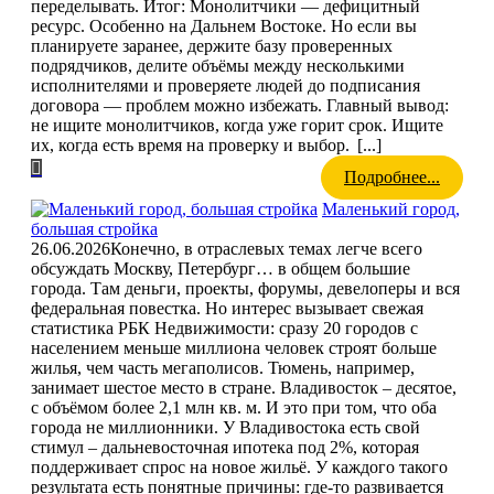
переделывать. Итог: Монолитчики — дефицитный
ресурс. Особенно на Дальнем Востоке. Но если вы
планируете заранее, держите базу проверенных
подрядчиков, делите объёмы между несколькими
исполнителями и проверяете людей до подписания
договора — проблем можно избежать. Главный вывод:
не ищите монолитчиков, когда уже горит срок. Ищите
их, когда есть время на проверку и выбор.
[...]
Подробнее...
Маленький город,
большая стройка
26.06.2026
Конечно, в отраслевых темах легче всего
обсуждать Москву, Петербург… в общем большие
города. Там деньги, проекты, форумы, девелоперы и вся
федеральная повестка. Но интерес вызывает свежая
статистика РБК Недвижимости: сразу 20 городов с
населением меньше миллиона человек строят больше
жилья, чем часть мегаполисов. Тюмень, например,
занимает шестое место в стране. Владивосток – десятое,
с объёмом более 2,1 млн кв. м. И это при том, что оба
города не миллионники. У Владивостока есть свой
стимул – дальневосточная ипотека под 2%, которая
поддерживает спрос на новое жильё. У каждого такого
результата есть понятные причины: где-то развивается