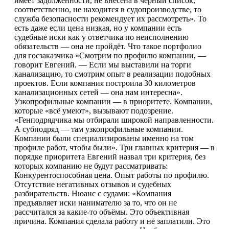
имеет задолженности, не внесена в чёрный список,
соответственно, не находится в судопроизводстве, то
служба безопасности рекомендует их рассмотреть». То
есть даже если цена низкая, но у компании есть
судебные иски как у ответчика по неисполнению
обязательств — она не пройдёт. Что такое портфолио
для госзаказчика «Смотрим по профилю компании, —
говорит Евгений. — Если мы выставили на торги
канализацию, то смотрим опыт в реализации подобных
проектов. Если компания построила 30 километров
канализационных сетей — она нам интересна».
Узкопрофильные компании — в приоритете. Компании,
которые «всё умеют», вызывают подозрение.
«Генподрядчика мы отбирали широкой направленности.
А субподряд — там узкопрофильные компании.
Компании были специализированы именно на том
профиле работ, чтобы были». Три главных критерия — в
порядке приоритета Евгений назвал три критерия, без
которых компанию не будут рассматривать:
Конкурентоспособная цена. Опыт работы по профилю.
Отсутствие негативных отзывов и судебных
разбирательств. Нюанс с судами: «Компания
предъявляет иски нанимателю за то, что он не
рассчитался за какие-то объёмы. Это объективная
причина. Компания сделала работу и не заплатили. Это