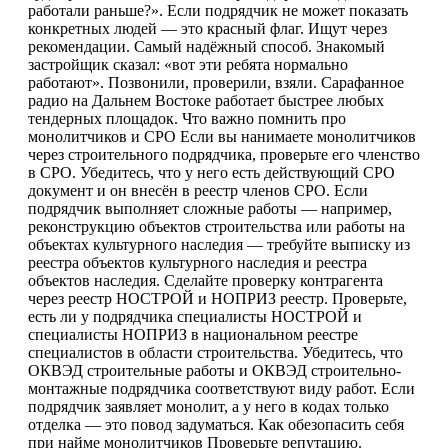
работали раньше?». Если подрядчик не может показать
конкретных людей — это красный флаг. Ищут через
рекомендации. Самый надёжный способ. Знакомый
застройщик сказал: «вот эти ребята нормально
работают». Позвонили, проверили, взяли. Сарафанное
радио на Дальнем Востоке работает быстрее любых
тендерных площадок. Что важно помнить про
монолитчиков и СРО Если вы нанимаете монолитчиков
через строительного подрядчика, проверьте его членство
в СРО. Убедитесь, что у него есть действующий СРО
документ и он внесён в реестр членов СРО. Если
подрядчик выполняет сложные работы — например,
реконструкцию объектов строительства или работы на
объектах культурного наследия — требуйте выписку из
реестра объектов культурного наследия и реестра
объектов наследия. Сделайте проверку контрагента
через реестр НОСТРОЙ и НОПРИЗ реестр. Проверьте,
есть ли у подрядчика специалисты НОСТРОЙ и
специалисты НОПРИЗ в национальном реестре
специалистов в области строительства. Убедитесь, что
ОКВЭД строительные работы и ОКВЭД строительно-
монтажные подрядчика соответствуют виду работ. Если
подрядчик заявляет монолит, а у него в кодах только
отделка — это повод задуматься. Как обезопасить себя
при найме монолитчиков Проверьте репутацию.