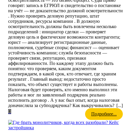
осмотрительность — это бизнес-процесс Суды прямо
говорят: запись в ЕГРЮЛ и свидетельство о постановке
на учёт — не доказательство должной осмотрительности
. Нужно проверять деловую репутацию, штат
сотрудников, ресурсы компании . В должную
осмотрительность должны быть вовлечены несколько
подразделений : инициатор сделки — проверяет
деловую цель и фактические возможности контрагента;
юрист — анализирует регистрационные данные,
полномочия, судебные споры; финансист — оценивает
устойчивость компании; служба безопасности —
проверяет связи, репутацию, признаки
аффилированности. По каждому этапу должно быть
понятно: что проверяем, каким документом
подтверждаем, в какой срок, кто отвечает, где храним
результат . Главный вывод: недостаточно просто
показать, что объект существует и работы выполнены.
Налоговая будет проверять, кто именно выполнил эти
работы и мог ли заявленный подрядчик реально
исполнить договор . А у вас был опыт, когда налоговая
доначисляла за субподрядчика? Как выкручивались?
[...]
Подробнее...