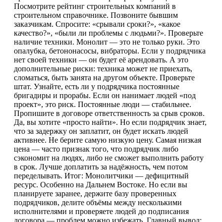
Посмотрите рейтинг строительных компаний в
строительном справочнике. Позвоните бывшим
заказчикам. Спросите: «срывали сроки?», «какое
качество?», «были ли проблемы с людьми?». Проверьте
наличие техники. Монолит — это не только руки. Это
опалубка, бетононасосы, вибраторы. Если у подрядчика
нет своей техники — он будет её арендовать. А это
дополнительные риски: техника может не приехать,
сломаться, быть занята на другом объекте. Проверьте
штат. Узнайте, есть ли у подрядчика постоянные
бригадиры и прорабы. Если он нанимает людей «под
проект», это риск. Постоянные люди — стабильнее.
Пропишите в договоре ответственность за срыв сроков.
Да, вы хотите «просто найти». Но если подрядчик знает,
что за задержку он заплатит, он будет искать людей
активнее. Не берите самую низкую цену. Самая низкая
цена — часто признак того, что подрядчик либо
сэкономит на людях, либо не сможет выполнить работу
в срок. Лучше доплатить за надёжность, чем потом
переделывать. Итог: Монолитчики — дефицитный
ресурс. Особенно на Дальнем Востоке. Но если вы
планируете заранее, держите базу проверенных
подрядчиков, делите объёмы между несколькими
исполнителями и проверяете людей до подписания
договора — проблем можно избежать. Главный вывод: