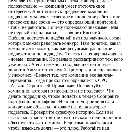
не является отрицательным шагом. Наоборот, даже
положительно — компания умеет отстоять свои
интересы». А вот если иск предъявлен компании-
подрядчику за некачественное выполнение работы или
просроченные сроки — это определяющий критерий,
чтобы не работать. Почему побеждают знакомые «Мы
не первый год на рынке, — говорит Евгений. —
Набрали достаточно надёжный пул подрядчиков, среди
которых можем разыграть конкурс. Нам понятно, какая
компания что может, какими ресурсами располагает,
подведёт или не подведёт». То есть на тендер выходят и
«новые» компании. Но реально рассматривают тех, кого
уже знают. А если нужного подрядчика нет в пуле —
звонят в Альянс Строителей Приморья или спрашивают
у знакомых. «Бывает так, что компании все заняты-
перезаняты. Тогда приходится обращаться в СРО
«Альянс Строителей Приморья». Посоветуйте
компанию, которая по профилю и не подведёт». Что
делать подрядчику, чтобы попасть в тендер Собирайте
портфолио по профилю. Не просто «строили всё», а
конкретные объекты, похожие на те, на которые
подаётесь. Проверяйте судебную историю. Если вы
часто выступаете ответчиком по искам о неисполнении
обязательств — это минус. Если сами подаёте иски,
чтобы взыскать долги — это плюс. Работайте над