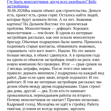
Где брать монолитчиков, когда всех разобрали? Кейс
застройщика
30.06.2026
Вы нашли объект для строительства. Деньги
есть, проект есть, сроки горят. Осталось найти людей,
которые будут заливать бетон. А их нет. Знакомая
картина? На Дальнем Востоке это хроническая
проблема. Монолитчиков — дефицит. Хороших
монолитчиков — тем более. В одном из интервью
застройщик рассказал, как они искали монолитную
бригаду. Обычные подрядчики были заняты. Пришлось
поднимать старые контакты, обзванивать знакомых,
спрашивать «кто кого знает». Нашли. Но это заняло
больше месяца, и объект сдвинулся. А в прошлом году
на одном из объектов застройщик пошёл на риск: взял
новую компанию без проверки. Итог — срыв сроков на
2 месяца, штрафы, нервы. После этого они завели
правило: держать минимум 2 подрядчика на каждый вид
работ. Даже если один занят, второй подхватит. И это
работает. В том же интервью застройщик рассказал: мы
делим объём между двумя подрядчиками. Один строит
два дома, другой — два. Если кто-то начинает
проваливаться, перекидываем работы на второго.
Почему монолитчиков не хватает? Причин несколько.
Кадровый голод. Молодёжь не идёт в стройку. Работа
тяжёлая, условия не всегда хорошие, зарплата