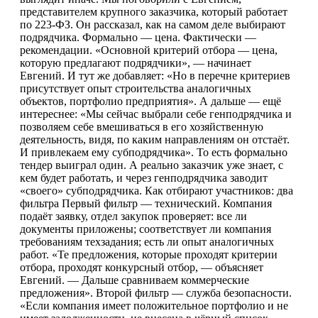
представителем крупного заказчика, который работает
по 223-ФЗ. Он рассказал, как на самом деле выбирают
подрядчика. Формально — цена. Фактически —
рекомендации. «Основной критерий отбора — цена,
которую предлагают подрядчики», — начинает
Евгений. И тут же добавляет: «Но в перечне критериев
присутствует опыт строительства аналогичных
объектов, портфолио предприятия». А дальше — ещё
интереснее: «Мы сейчас выбрали себе генподрядчика и
позволяем себе вмешиваться в его хозяйственную
деятельность, видя, по каким направлениям он отстаёт.
И привлекаем ему субподрядчика». То есть формально
тендер выиграл один. А реально заказчик уже знает, с
кем будет работать, и через генподрядчика заводит
«своего» субподрядчика. Как отбирают участников: два
фильтра Первый фильтр — технический. Компания
подаёт заявку, отдел закупок проверяет: все ли
документы приложены; соответствует ли компания
требованиям техзадания; есть ли опыт аналогичных
работ. «Те предложения, которые проходят критерии
отбора, проходят конкурсный отбор, — объясняет
Евгений. — Дальше сравниваем коммерческие
предложения». Второй фильтр — служба безопасности.
«Если компания имеет положительное портфолио и не