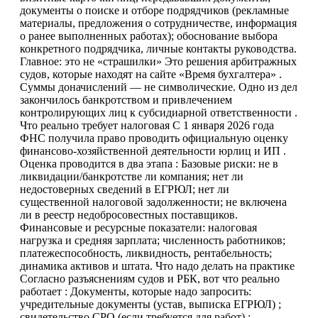
документы о поиске и отборе подрядчиков (рекламные
материалы, предложения о сотрудничестве, информация
о ранее выполненных работах); обоснование выбора
конкретного подрядчика, личные контакты руководства.
Главное: это не «страшилки» Это решения арбитражных
судов, которые находят на сайте «Время бухгалтера» .
Суммы доначислений — не символические. Одно из дел
закончилось банкротством и привлечением
контролирующих лиц к субсидиарной ответственности .
Что реально требует налоговая С 1 января 2026 года
ФНС получила право проводить официальную оценку
финансово-хозяйственной деятельности юрлиц и ИП .
Оценка проводится в два этапа : Базовые риски: не в
ликвидации/банкротстве ли компания; нет ли
недостоверных сведений в ЕГРЮЛ; нет ли
существенной налоговой задолженности; не включена
ли в реестр недобросовестных поставщиков.
Финансовые и ресурсные показатели: налоговая
нагрузка и средняя зарплата; численность работников;
платежеспособность, ликвидность, рентабельность;
динамика активов и штата. Что надо делать на практике
Согласно разъяснениям судов и РБК, вот что реально
работает : Документы, которые надо запросить:
учредительные документы (устав, выписка ЕГРЮЛ) ;
свидетельство СРО (если требуется для работ) ;