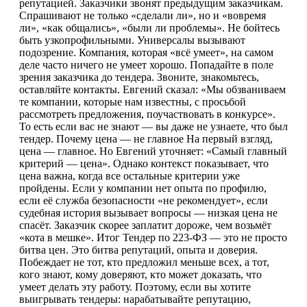
репутацией. Заказчики звонят предыдущим заказчикам.
Спрашивают не только «сделали ли», но и «вовремя
ли», «как общались», «были ли проблемы». Не бойтесь
быть узкопрофильными. Универсалы вызывают
подозрение. Компания, которая «всё умеет», на самом
деле часто ничего не умеет хорошо. Попадайте в поле
зрения заказчика до тендера. Звоните, знакомьтесь,
оставляйте контакты. Евгений сказал: «Мы обзваниваем
те компании, которые нам известны, с просьбой
рассмотреть предложения, поучаствовать в конкурсе».
То есть если вас не знают — вы даже не узнаете, что был
тендер. Почему цена — не главное На первый взгляд,
цена — главное. Но Евгений уточняет: «Самый главный
критерий — цена». Однако контекст показывает, что
цена важна, когда все остальные критерии уже
пройдены. Если у компании нет опыта по профилю,
если её служба безопасности «не рекомендует», если
судебная история вызывает вопросы — низкая цена не
спасёт. Заказчик скорее заплатит дороже, чем возьмёт
«кота в мешке». Итог Тендер по 223-ФЗ — это не просто
битва цен. Это битва репутаций, опыта и доверия.
Побеждает не тот, кто предложил меньше всех, а тот,
кого знают, кому доверяют, кто может доказать, что
умеет делать эту работу. Поэтому, если вы хотите
выигрывать тендеры: нарабатывайте репутацию,