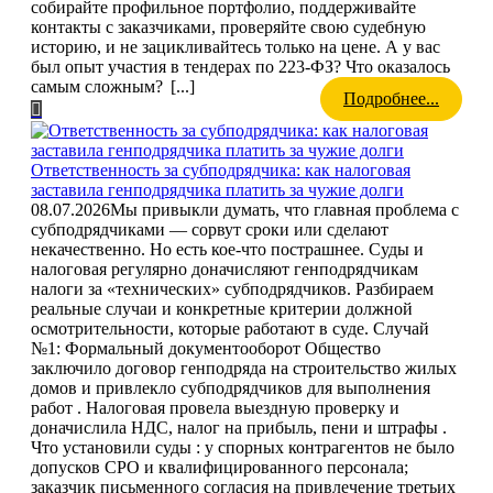
собирайте профильное портфолио, поддерживайте
контакты с заказчиками, проверяйте свою судебную
историю, и не зацикливайтесь только на цене. А у вас
был опыт участия в тендерах по 223-ФЗ? Что оказалось
самым сложным?
[...]
Подробнее...
Ответственность за субподрядчика: как налоговая
заставила генподрядчика платить за чужие долги
08.07.2026
Мы привыкли думать, что главная проблема с
субподрядчиками — сорвут сроки или сделают
некачественно. Но есть кое-что пострашнее. Суды и
налоговая регулярно доначисляют генподрядчикам
налоги за «технических» субподрядчиков. Разбираем
реальные случаи и конкретные критерии должной
осмотрительности, которые работают в суде. Случай
№1: Формальный документооборот Общество
заключило договор генподряда на строительство жилых
домов и привлекло субподрядчиков для выполнения
работ . Налоговая провела выездную проверку и
доначислила НДС, налог на прибыль, пени и штрафы .
Что установили суды : у спорных контрагентов не было
допусков СРО и квалифицированного персонала;
заказчик письменного согласия на привлечение третьих