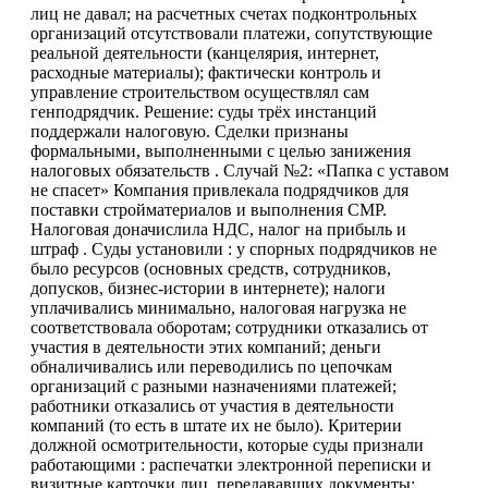
лиц не давал; на расчетных счетах подконтрольных
организаций отсутствовали платежи, сопутствующие
реальной деятельности (канцелярия, интернет,
расходные материалы); фактически контроль и
управление строительством осуществлял сам
генподрядчик. Решение: суды трёх инстанций
поддержали налоговую. Сделки признаны
формальными, выполненными с целью занижения
налоговых обязательств . Случай №2: «Папка с уставом
не спасет» Компания привлекала подрядчиков для
поставки стройматериалов и выполнения СМР.
Налоговая доначислила НДС, налог на прибыль и
штраф . Суды установили : у спорных подрядчиков не
было ресурсов (основных средств, сотрудников,
допусков, бизнес-истории в интернете); налоги
уплачивались минимально, налоговая нагрузка не
соответствовала оборотам; сотрудники отказались от
участия в деятельности этих компаний; деньги
обналичивались или переводились по цепочкам
организаций с разными назначениями платежей;
работники отказались от участия в деятельности
компаний (то есть в штате их не было). Критерии
должной осмотрительности, которые суды признали
работающими : распечатки электронной переписки и
визитные карточки лиц, передававших документы;