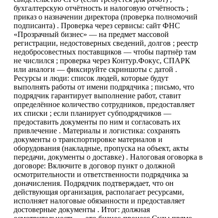
бухгалтерскую отчётность и налоговую отчётность ;
приказ о назначении директора (проверка полномочий
подписанта) . Проверка через сервисы: сайт ФНС
«Прозрачный бизнес» — на предмет массовой
регистрации, недостоверных сведений, долгов ; реестр
недобросовестных поставщиков — чтобы партнёр там
не числился ; проверка через Контур.Фокус, СПАРК
или аналоги — фиксируйте скриншоты с датой .
Ресурсы и люди: список людей, которые будут
выполнять работы от имени подрядчика ; письмо, что
подрядчик гарантирует выполнение работ, ставит
определённое количество сотрудников, предоставляет
их списки ; если планирует субподрядчиков —
предоставить документы по ним и согласовать их
привлечение . Материалы и логистика: сохранять
документы о транспортировке материалов и
оборудования (накладные, пропуска на объект, акты
передачи, документы о доставке) . Налоговая оговорка в
договоре: Включите в договор пункт о должной
осмотрительности и ответственности подрядчика за
доначисления. Подрядчик подтверждает, что он
действующая организация, располагает ресурсами,
исполняет налоговые обязанности и предоставляет
достоверные документы . Итог: должная