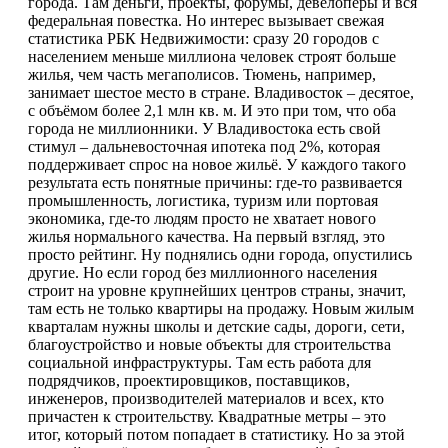
города. Там деньги, проекты, форумы, девелоперы и вся
федеральная повестка. Но интерес вызывает свежая
статистика РБК Недвижимости: сразу 20 городов с
населением меньше миллиона человек строят больше
жилья, чем часть мегаполисов. Тюмень, например,
занимает шестое место в стране. Владивосток – десятое,
с объёмом более 2,1 млн кв. м. И это при том, что оба
города не миллионники. У Владивостока есть свой
стимул – дальневосточная ипотека под 2%, которая
поддерживает спрос на новое жильё. У каждого такого
результата есть понятные причины: где-то развивается
промышленность, логистика, туризм или портовая
экономика, где-то людям просто не хватает нового
жилья нормального качества. На первый взгляд, это
просто рейтинг. Ну поднялись одни города, опустились
другие. Но если город без миллионного населения
строит на уровне крупнейших центров страны, значит,
там есть не только квартиры на продажу. Новым жилым
кварталам нужны школы и детские сады, дороги, сети,
благоустройство и новые объекты для строительства
социальной инфраструктуры. Там есть работа для
подрядчиков, проектировщиков, поставщиков,
инженеров, производителей материалов и всех, кто
причастен к строительству. Квадратные метры – это
итог, который потом попадает в статистику. Но за этой