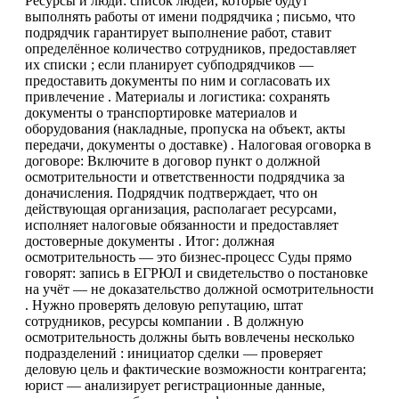
Ресурсы и люди: список людей, которые будут
выполнять работы от имени подрядчика ; письмо, что
подрядчик гарантирует выполнение работ, ставит
определённое количество сотрудников, предоставляет
их списки ; если планирует субподрядчиков —
предоставить документы по ним и согласовать их
привлечение . Материалы и логистика: сохранять
документы о транспортировке материалов и
оборудования (накладные, пропуска на объект, акты
передачи, документы о доставке) . Налоговая оговорка в
договоре: Включите в договор пункт о должной
осмотрительности и ответственности подрядчика за
доначисления. Подрядчик подтверждает, что он
действующая организация, располагает ресурсами,
исполняет налоговые обязанности и предоставляет
достоверные документы . Итог: должная
осмотрительность — это бизнес-процесс Суды прямо
говорят: запись в ЕГРЮЛ и свидетельство о постановке
на учёт — не доказательство должной осмотрительности
. Нужно проверять деловую репутацию, штат
сотрудников, ресурсы компании . В должную
осмотрительность должны быть вовлечены несколько
подразделений : инициатор сделки — проверяет
деловую цель и фактические возможности контрагента;
юрист — анализирует регистрационные данные,