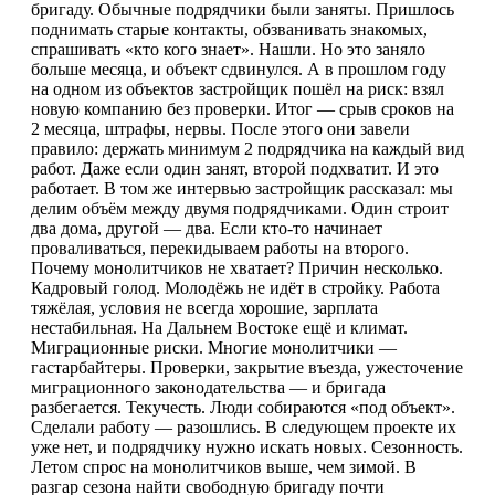
бригаду. Обычные подрядчики были заняты. Пришлось
поднимать старые контакты, обзванивать знакомых,
спрашивать «кто кого знает». Нашли. Но это заняло
больше месяца, и объект сдвинулся. А в прошлом году
на одном из объектов застройщик пошёл на риск: взял
новую компанию без проверки. Итог — срыв сроков на
2 месяца, штрафы, нервы. После этого они завели
правило: держать минимум 2 подрядчика на каждый вид
работ. Даже если один занят, второй подхватит. И это
работает. В том же интервью застройщик рассказал: мы
делим объём между двумя подрядчиками. Один строит
два дома, другой — два. Если кто-то начинает
проваливаться, перекидываем работы на второго.
Почему монолитчиков не хватает? Причин несколько.
Кадровый голод. Молодёжь не идёт в стройку. Работа
тяжёлая, условия не всегда хорошие, зарплата
нестабильная. На Дальнем Востоке ещё и климат.
Миграционные риски. Многие монолитчики —
гастарбайтеры. Проверки, закрытие въезда, ужесточение
миграционного законодательства — и бригада
разбегается. Текучесть. Люди собираются «под объект».
Сделали работу — разошлись. В следующем проекте их
уже нет, и подрядчику нужно искать новых. Сезонность.
Летом спрос на монолитчиков выше, чем зимой. В
разгар сезона найти свободную бригаду почти