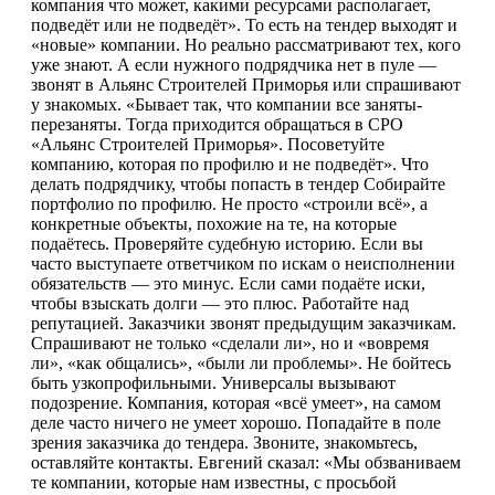
компания что может, какими ресурсами располагает,
подведёт или не подведёт». То есть на тендер выходят и
«новые» компании. Но реально рассматривают тех, кого
уже знают. А если нужного подрядчика нет в пуле —
звонят в Альянс Строителей Приморья или спрашивают
у знакомых. «Бывает так, что компании все заняты-
перезаняты. Тогда приходится обращаться в СРО
«Альянс Строителей Приморья». Посоветуйте
компанию, которая по профилю и не подведёт». Что
делать подрядчику, чтобы попасть в тендер Собирайте
портфолио по профилю. Не просто «строили всё», а
конкретные объекты, похожие на те, на которые
подаётесь. Проверяйте судебную историю. Если вы
часто выступаете ответчиком по искам о неисполнении
обязательств — это минус. Если сами подаёте иски,
чтобы взыскать долги — это плюс. Работайте над
репутацией. Заказчики звонят предыдущим заказчикам.
Спрашивают не только «сделали ли», но и «вовремя
ли», «как общались», «были ли проблемы». Не бойтесь
быть узкопрофильными. Универсалы вызывают
подозрение. Компания, которая «всё умеет», на самом
деле часто ничего не умеет хорошо. Попадайте в поле
зрения заказчика до тендера. Звоните, знакомьтесь,
оставляйте контакты. Евгений сказал: «Мы обзваниваем
те компании, которые нам известны, с просьбой