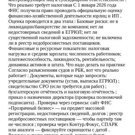
Что реально требует налоговая С 1 января 2026 года
ФНС получила право проводить официальную оценку
финансово-хозяйственной деятельности юрлиц и ИП .
Оценка проводится в два этапа : Базовые риски: не в
ликвидации/банкротстве ли компания; нет ли
недостоверных сведений в ЕГРЮЛ; нет ли
существенной налоговой задолженности; не включена
ли в реестр недобросовестных поставщиков.
Финансовые и ресурсные показатели: налоговая
нагрузка и средняя зарплата; численность работников;
платежеспособность, ликвидность, рентабельность;
динамика активов и штата. Что надо делать на практике
Согласно разъяснениям судов и РБК, вот что реально
работает : Документы, которые надо запросить:
учредительные документы (устав, выписка ЕГРЮЛ) ;
свидетельство СРО (если требуется для работ) ;
бухгалтерскую отчётность и налоговую отчётность ;
приказ о назначении директора (проверка полномочий
подписанта) . Проверка через сервисы: сайт ФНС
«Прозрачный бизнес» — на предмет массовой
регистрации, недостоверных сведений, долгов ; реестр
недобросовестных поставщиков — чтобы партнёр там
не числился ; проверка через Контур.Фокус, СПАРК
или аналоги — фиксируйте скриншоты с датой .