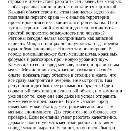
строкой в отчёте стоит работа тысяч людей, без которых
любая красивая концепция так и останется картинкой.
Каждый объект строительства начинается задолго до
появления первого крана — с анализа территории,
проектирования и изысканий для строительства. И вот
тут для строительной компании должен возникнуть
простой вопрос: это возможность или ловушка?
Регионы сегодня нельзя воспринимать как запасной
вариант. Мол, в столицах не получилось, тогда поедем
куда-нибудь «попроще». Ничего там не попроще. В
городе поменьше может быть меньше шума, красивых
форумов и разговоров про «новую урбанистику».
Кажется, что если город меньше, значит, и правила там
мягче. Можно приехать, красиво рассказать о своём
опыте, показать пару объектов в столице и ждать, что
все сразу выстроятся в очередь. Не выстроятся. Там
репутация ходит быстрее рекламного буклета. Один
сорванный срок или конфликтный объект, и о компании
уже знают те, кому она ещё даже не успела отправить
коммерческое предложение. В этом смысле город
поменьше может быть даже строже мегаполиса. Там
меньше анонимности. Для строительного бизнеса это
проверка. Если компания умеет работать качественно,
держать слово и уважать местный рынок, то в таком
городе можно вырасти. Если нет, то он очень быстро