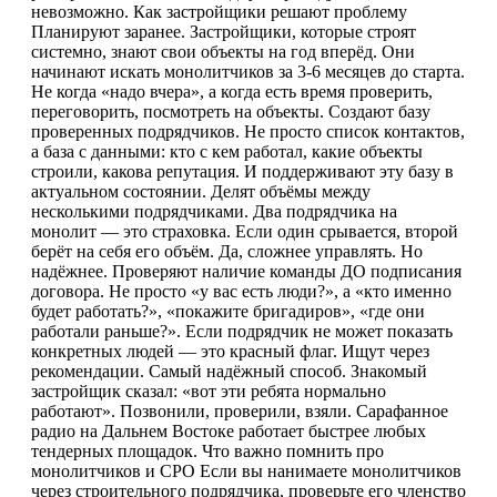
невозможно. Как застройщики решают проблему
Планируют заранее. Застройщики, которые строят
системно, знают свои объекты на год вперёд. Они
начинают искать монолитчиков за 3-6 месяцев до старта.
Не когда «надо вчера», а когда есть время проверить,
переговорить, посмотреть на объекты. Создают базу
проверенных подрядчиков. Не просто список контактов,
а база с данными: кто с кем работал, какие объекты
строили, какова репутация. И поддерживают эту базу в
актуальном состоянии. Делят объёмы между
несколькими подрядчиками. Два подрядчика на
монолит — это страховка. Если один срывается, второй
берёт на себя его объём. Да, сложнее управлять. Но
надёжнее. Проверяют наличие команды ДО подписания
договора. Не просто «у вас есть люди?», а «кто именно
будет работать?», «покажите бригадиров», «где они
работали раньше?». Если подрядчик не может показать
конкретных людей — это красный флаг. Ищут через
рекомендации. Самый надёжный способ. Знакомый
застройщик сказал: «вот эти ребята нормально
работают». Позвонили, проверили, взяли. Сарафанное
радио на Дальнем Востоке работает быстрее любых
тендерных площадок. Что важно помнить про
монолитчиков и СРО Если вы нанимаете монолитчиков
через строительного подрядчика, проверьте его членство