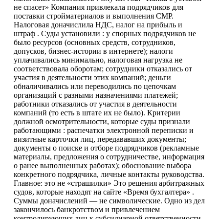
не спасет» Компания привлекала подрядчиков для
поставки стройматериалов и выполнения СМР.
Налоговая доначислила НДС, налог на прибыль и
штраф . Суды установили : у спорных подрядчиков не
было ресурсов (основных средств, сотрудников,
допусков, бизнес-истории в интернете); налоги
уплачивались минимально, налоговая нагрузка не
соответствовала оборотам; сотрудники отказались от
участия в деятельности этих компаний; деньги
обналичивались или переводились по цепочкам
организаций с разными назначениями платежей;
работники отказались от участия в деятельности
компаний (то есть в штате их не было). Критерии
должной осмотрительности, которые суды признали
работающими : распечатки электронной переписки и
визитные карточки лиц, передававших документы;
документы о поиске и отборе подрядчиков (рекламные
материалы, предложения о сотрудничестве, информация
о ранее выполненных работах); обоснование выбора
конкретного подрядчика, личные контакты руководства.
Главное: это не «страшилки» Это решения арбитражных
судов, которые находят на сайте «Время бухгалтера» .
Суммы доначислений — не символические. Одно из дел
закончилось банкротством и привлечением
контролирующих лиц к субсидиарной ответственности .