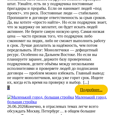
штат. Узнайте, есть ли у подрядчика постоянные
бригадиры и прорабы. Если он нанимает людей «под
проект», это риск. Постоянные люди — стабильнее.
Пропишите в договоре ответственность за срыв сроков.
Да, вы хотите «просто найти». Но если подрядчик знает,
что за задержку он заплатит, он будет искать людей
активнее. Не берите самую низкую цену. Самая низкая
цена — часто признак того, что подрядчик либо
сэкономит на людях, либо не сможет выполнить работу
в срок. Лучше доплатить за надёжность, чем потом
переделывать. Итог: Монолитчики — дефицитный
ресурс. Особенно на Дальнем Востоке. Но если вы
планируете заранее, держите базу проверенных
подрядчиков, делите объёмы между несколькими
исполнителями и проверяете людей до подписания
договора — проблем можно избежать. Главный вывод:
не ищите монолитчиков, когда уже горит срок. Ищите
их, когда есть время на проверку и выбор.
[...]
Подробнее...
Маленький город,
большая стройка
26.06.2026
Конечно, в отраслевых темах легче всего
обсуждать Москву, Петербург… в общем большие