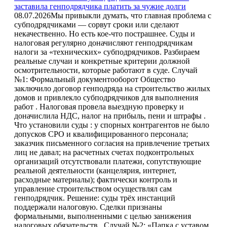
заставила генподрядчика платить за чужие долги
08.07.2026
Мы привыкли думать, что главная проблема с
субподрядчиками — сорвут сроки или сделают
некачественно. Но есть кое-что пострашнее. Суды и
налоговая регулярно доначисляют генподрядчикам
налоги за «технических» субподрядчиков. Разбираем
реальные случаи и конкретные критерии должной
осмотрительности, которые работают в суде. Случай
№1: Формальный документооборот Общество
заключило договор генподряда на строительство жилых
домов и привлекло субподрядчиков для выполнения
работ . Налоговая провела выездную проверку и
доначислила НДС, налог на прибыль, пени и штрафы .
Что установили суды : у спорных контрагентов не было
допусков СРО и квалифицированного персонала;
заказчик письменного согласия на привлечение третьих
лиц не давал; на расчетных счетах подконтрольных
организаций отсутствовали платежи, сопутствующие
реальной деятельности (канцелярия, интернет,
расходные материалы); фактически контроль и
управление строительством осуществлял сам
генподрядчик. Решение: суды трёх инстанций
поддержали налоговую. Сделки признаны
формальными, выполненными с целью занижения
налоговых обязательств . Случай №2: «Папка с уставом