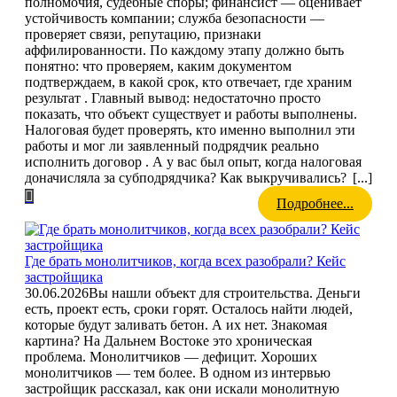
полномочия, судебные споры; финансист — оценивает
устойчивость компании; служба безопасности —
проверяет связи, репутацию, признаки
аффилированности. По каждому этапу должно быть
понятно: что проверяем, каким документом
подтверждаем, в какой срок, кто отвечает, где храним
результат . Главный вывод: недостаточно просто
показать, что объект существует и работы выполнены.
Налоговая будет проверять, кто именно выполнил эти
работы и мог ли заявленный подрядчик реально
исполнить договор . А у вас был опыт, когда налоговая
доначисляла за субподрядчика? Как выкручивались?
[...]
Подробнее...
Где брать монолитчиков, когда всех разобрали? Кейс
застройщика
30.06.2026
Вы нашли объект для строительства. Деньги
есть, проект есть, сроки горят. Осталось найти людей,
которые будут заливать бетон. А их нет. Знакомая
картина? На Дальнем Востоке это хроническая
проблема. Монолитчиков — дефицит. Хороших
монолитчиков — тем более. В одном из интервью
застройщик рассказал, как они искали монолитную