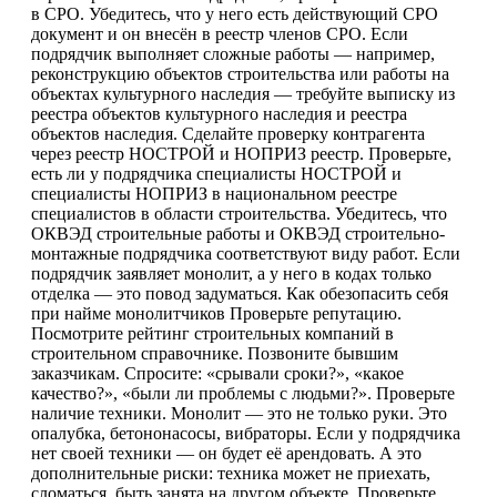
в СРО. Убедитесь, что у него есть действующий СРО
документ и он внесён в реестр членов СРО. Если
подрядчик выполняет сложные работы — например,
реконструкцию объектов строительства или работы на
объектах культурного наследия — требуйте выписку из
реестра объектов культурного наследия и реестра
объектов наследия. Сделайте проверку контрагента
через реестр НОСТРОЙ и НОПРИЗ реестр. Проверьте,
есть ли у подрядчика специалисты НОСТРОЙ и
специалисты НОПРИЗ в национальном реестре
специалистов в области строительства. Убедитесь, что
ОКВЭД строительные работы и ОКВЭД строительно-
монтажные подрядчика соответствуют виду работ. Если
подрядчик заявляет монолит, а у него в кодах только
отделка — это повод задуматься. Как обезопасить себя
при найме монолитчиков Проверьте репутацию.
Посмотрите рейтинг строительных компаний в
строительном справочнике. Позвоните бывшим
заказчикам. Спросите: «срывали сроки?», «какое
качество?», «были ли проблемы с людьми?». Проверьте
наличие техники. Монолит — это не только руки. Это
опалубка, бетононасосы, вибраторы. Если у подрядчика
нет своей техники — он будет её арендовать. А это
дополнительные риски: техника может не приехать,
сломаться, быть занята на другом объекте. Проверьте