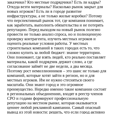
заказчики? Кто местные подрядчики? Есть ли кадры?
Откуда везти материалы? Насколько рынок закрыт для
новых игроков? Есть ли в городе развитие
инфраструктуры, а не только жилые коробки? Потому
что перспективный рынок тот, где компания понимает,
как заработать, выполнить обязательства и не потерять
репутацию. Перед выходом на новый рынок полезно
провести не только анализ спроса, но и полноценную
проверку контрагента, изучить местных игроков и
оценить реальные условия работы. У местных
строительных компаний в таких городах есть то, что
сложно купить за любой бюджет: знание территории.
Они понимают, где взять людей, кто реально поставляет
материалы, какой подрядчик держит слово, а где
согласование займёт не две недели, а два месяца.
Поэтому рост немиллионников – это шанс не только для
компаний, которые хотят зайти в регион, но и для
местных игроков. Им не нужно стесняться своего
масштаба. Они знают город и это огромное
преимущество. Нередко именно такие компании состоят
в региональных объединениях, входят в реестр членов
СРО и годами формируют профессиональную
репутацию на местном рынке, которая оказывается
ценнее любой рекламной кампании. Самый опасный
вывод из этой новости: решить, что если город активно