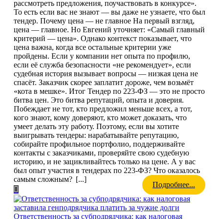
рассмотреть предложения, поучаствовать в конкурсе».
То есть если вас не знают — вы даже не узнаете, что был
тендер. Почему цена — не главное На первый взгляд,
цена — главное. Но Евгений уточняет: «Самый главный
критерий — цена». Однако контекст показывает, что
цена важна, когда все остальные критерии уже
пройдены. Если у компании нет опыта по профилю,
если её служба безопасности «не рекомендует», если
судебная история вызывает вопросы — низкая цена не
спасёт. Заказчик скорее заплатит дороже, чем возьмёт
«кота в мешке». Итог Тендер по 223-ФЗ — это не просто
битва цен. Это битва репутаций, опыта и доверия.
Побеждает не тот, кто предложил меньше всех, а тот,
кого знают, кому доверяют, кто может доказать, что
умеет делать эту работу. Поэтому, если вы хотите
выигрывать тендеры: нарабатывайте репутацию,
собирайте профильное портфолио, поддерживайте
контакты с заказчиками, проверяйте свою судебную
историю, и не зацикливайтесь только на цене. А у вас
был опыт участия в тендерах по 223-ФЗ? Что оказалось
самым сложным?
[...]
Подробнее...
Ответственность за субподрядчика: как налоговая