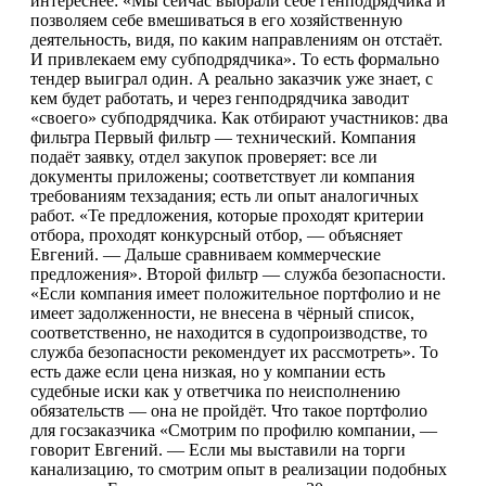
интереснее: «Мы сейчас выбрали себе генподрядчика и
позволяем себе вмешиваться в его хозяйственную
деятельность, видя, по каким направлениям он отстаёт.
И привлекаем ему субподрядчика». То есть формально
тендер выиграл один. А реально заказчик уже знает, с
кем будет работать, и через генподрядчика заводит
«своего» субподрядчика. Как отбирают участников: два
фильтра Первый фильтр — технический. Компания
подаёт заявку, отдел закупок проверяет: все ли
документы приложены; соответствует ли компания
требованиям техзадания; есть ли опыт аналогичных
работ. «Те предложения, которые проходят критерии
отбора, проходят конкурсный отбор, — объясняет
Евгений. — Дальше сравниваем коммерческие
предложения». Второй фильтр — служба безопасности.
«Если компания имеет положительное портфолио и не
имеет задолженности, не внесена в чёрный список,
соответственно, не находится в судопроизводстве, то
служба безопасности рекомендует их рассмотреть». То
есть даже если цена низкая, но у компании есть
судебные иски как у ответчика по неисполнению
обязательств — она не пройдёт. Что такое портфолио
для госзаказчика «Смотрим по профилю компании, —
говорит Евгений. — Если мы выставили на торги
канализацию, то смотрим опыт в реализации подобных