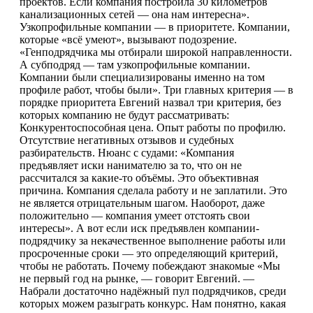
проектов. Если компания построила 30 километров
канализационных сетей — она нам интересна».
Узкопрофильные компании — в приоритете. Компании,
которые «всё умеют», вызывают подозрение.
«Генподрядчика мы отбирали широкой направленности.
А субподряд — там узкопрофильные компании.
Компании были специализированы именно на том
профиле работ, чтобы были». Три главных критерия — в
порядке приоритета Евгений назвал три критерия, без
которых компанию не будут рассматривать:
Конкурентоспособная цена. Опыт работы по профилю.
Отсутствие негативных отзывов и судебных
разбирательств. Нюанс с судами: «Компания
предъявляет иски нанимателю за то, что он не
рассчитался за какие-то объёмы. Это объективная
причина. Компания сделала работу и не заплатили. Это
не является отрицательным шагом. Наоборот, даже
положительно — компания умеет отстоять свои
интересы». А вот если иск предъявлен компании-
подрядчику за некачественное выполнение работы или
просроченные сроки — это определяющий критерий,
чтобы не работать. Почему побеждают знакомые «Мы
не первый год на рынке, — говорит Евгений. —
Набрали достаточно надёжный пул подрядчиков, среди
которых можем разыграть конкурс. Нам понятно, какая